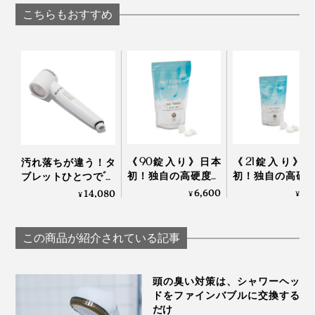
ルプブラシ
こちらもおすすめ
本品（右上）と"美のミネラル"のシリカ入り「スキンケアカートリッジ」（左
下）
《90錠入り》日本
《21錠入り》
汚れ落ちが違う！タ
初！独自の高硬度マ
初！独自の高硬
ブレットひとつで“重
イクロカプセル技術
イクロカプセル
炭酸湯”が浴びれる｜
6,600
1,
14,080
¥
¥
¥
が生んだ“重炭酸
が生んだ“重炭
薬用Hot Bubble PRO
湯”のタブレット入浴
湯”のタブレット
重炭酸湯シャワーヘ
剤｜薬用Hot Bubble
剤｜薬用Hot Bubb
ッド
この商品が紹介されている記事
PRO
PRO
頭の臭い対策は、シャワーヘッ
ドをファインバブルに交換する
だけ