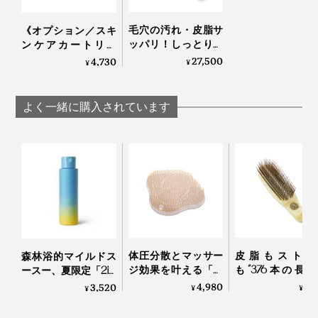
毛穴の汚れ・皮脂サ
《オプション／スキ
1個につき約2カ月間ご使用いただけまが、（1日60リッ
ッパリ！しっとりホ
ンケアカートリッ
カホカ気持ちいい
ジ》髪・肌をしっと
27,500
4,730
トルのシャワー水使用の場合）、塩素のニオイが気にな
¥
¥
「シャワーヘッド」
りツルツルに、美の
り始めたら、新しいカートリッジと交換してください。
｜エミュール ファイ
ミネラル「シリカ」
ンバブルシャワー
｜エミュール ファイ
よく一緒に購入されています
ンバブルシャワー
体圧分散とマッサー
皮脂もストレ
森林浴的マイルドス
ジ効果を叶える「バ
も“376本の長
ースー、夏限定「2in1
スタブクッション」
ン”が洗い流して
ナチュラルシャンプ
4,980
7,
3,520
¥
¥
¥
｜Bath ReLuxin’
る「スカルプブ
ー」| uruotte｜ミント
シ」｜Jam Label
＆シトラス