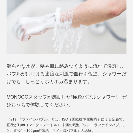
滑らかな水が、髪や肌に絡みつくように流れて浸透し、
バブルがはじける適度な刺激で血行も促進。シャワーだ
けでも、しっとりホカホカ温まります。
MONOCOスタッフが感動した“極粒バブルシャワー“、ぜ
ひおうちで体験してください。
（※1）「ファインバブル」とは、ISO（国際標準化機構）による定義で、
直径が1μm（マイクロメートル） 未満の気泡「ウルトラファインバブル」
と、直径1～100μmの気泡「マイクロバブル」の総称。