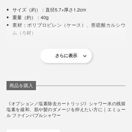
サイズ（約）：直径5.7×厚さ1.2cm
重量（約）：40g
素材：ポリプロビレン（ケース）、亜硫酸カルシウ
ム（ろ材）
内容量：1個
交換時期（約）：2カ月間（1日60リットルのシャワ
ー使用の場合）
さらに表示
塩素除去カートリッジ（左下）、スキンケアカートリッジ（右下）、エミュール
製造国：日本
ファインバブルシャワー本体（上）
※本品は『エミュール ファインバブルシャワー』専用のカートリッジで
す。他のシャワーヘッドには設置できません。
水道水に含まれる物質を殺菌する残留塩素は、小さなお
商品を購入
子さまや肌が敏感な方には刺激になることも。
本品は、残留塩素を、亜硫酸カルシウムによって緩和。
《オプション／塩素除去カートリッジ》シャワー水の残留
肌・髪のダメージを抑えたい方にもおすすめです。
塩素を緩和、肌や髪のダメージを抑えたい方に｜エミュー
ル ファインバブルシャワー
取り付け方はカンタン！シャワーヘッドの散水板を取り