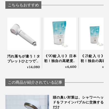
OSMIA
EARTH
KEIKO
こちらもおすすめ
1個につき約3カ月間ご使用いただけます。交換時期を過
《90錠入り》日本
《21錠入り》
汚れ落ちが違う！タ
ぎたまま使用し続けると、カートリッジ内のボールが劣
初！独自の高硬度マ
初！独自の高硬
ブレットひとつで“重
化して目詰まりの原因になることもあるのでご注意くだ
イクロカプセル技術
イクロカプセル
炭酸湯”が浴びれる｜
6,600
1,
14,080
¥
¥
¥
さい。
が生んだ“重炭酸
が生んだ“重炭
薬用Hot Bubble PRO
湯”のタブレット入浴
湯”のタブレット
重炭酸湯シャワーヘ
剤｜薬用Hot Bubble
剤｜薬用Hot Bubb
ッド
この商品が紹介されている記事
PRO
PRO
頭の臭い対策は、シャワーヘッ
ドをファインバブルに交換する
だけ