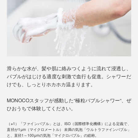
滑らかな水が、髪や肌に絡みつくように流れて浸透し、
バブルがはじける適度な刺激で血行も促進。シャワーだ
けでも、しっとりホカホカ温まります。
MONOCOスタッフが感動した“極粒バブルシャワー“、ぜ
ひおうちで体験してください。
（※1）「ファインバブル」とは、ISO（国際標準化機構）による定義で、
直径が1μm（マイクロメートル） 未満の気泡「ウルトラファインバブル」
と、直径1～100μmの気泡「マイクロバブル」の総称。