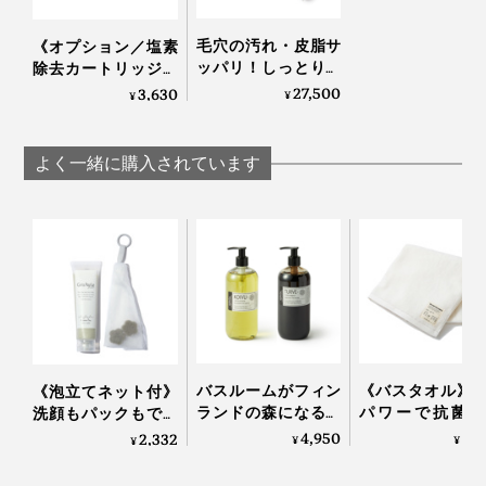
お湯がより一層やわらかく、滑らかになり、髪や肌もし
毛穴の汚れ・皮脂サ
《オプション／塩素
っとりツルツルに。美容液のようなシャワー水になりま
ッパリ！しっとりホ
除去カートリッジ》
す。
カホカ気持ちいい
シャワー水の残留塩
27,500
3,630
¥
¥
「シャワーヘッド」
素を緩和、肌や髪の
取り付け方はカンタン！シャワーヘッドの散水板を取り
｜エミュール ファイ
ダメージを抑えたい
ンバブルシャワー
方に｜エミュール フ
外し、カートリッジをヘッド内にセットしたら、散水板
よく一緒に購入されています
ァインバブルシャワ
を元に戻すだけ。
ー
バスルームがフィン
《バスタオル》
《泡立てネット付》
ランドの森になる、
パワーで抗菌・
洗顔もパックもでき
「白樺の若葉」と
臭、スタイリス
る、「富山クレイ フ
4,950
6,
2,332
¥
¥
¥
「森の土」の香りの
修のインテリア
ェイシャルウォッシ
ボディーソープ｜
ル｜BIO FOR T
ュ」｜グリーペルル