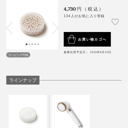
4,730
円（税込）
134人がお気に入り登録
お買い物カゴへ
倉庫出荷予定日： 2026年8月10日
ラッピング可能
ラインナップ
本品（左下）とシャワー水の残留塩素を緩和する「塩素除去カートリッジ」（右
上）