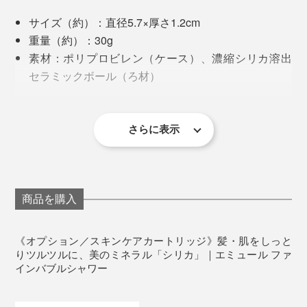
サイズ（約）：直径5.7×厚さ1.2cm
重量（約）：30g
素材：ポリプロビレン（ケース）、濃縮シリカ溶出
セラミックボール（ろ材）
内容量：1個
交換時期（約）：3カ月間（1日60リットルのシャワ
ー使用の場合）
さらに表示
塩素除去カートリッジ（左下）、スキンケアカートリッジ（右下）、エミュール
製造国：日本
ファインバブルシャワー本体（上）
※本品は『エミュール ファインバブルシャワー』専用のカートリッジで
す。他のシャワーヘッドには設置できません。
皮膚や毛髪、爪などに欠かせない栄養素のシリカ（ケイ
商品を購入
素）は、高級化粧品の原料としても使われている美のミ
ネラルです。
《オプション／スキンケアカートリッジ》髪・肌をしっと
本品は、水晶石を2000℃で燃焼し、人にいい成分だけ
りツルツルに、美のミネラル「シリカ」｜エミュール ファ
インバブルシャワー
を抽出した水溶性のシリカ。