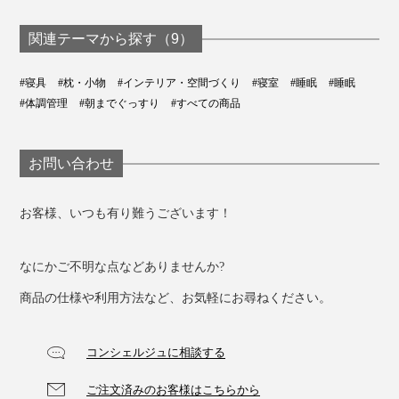
たの体型や睡眠環境
る枕 | フィベールピロ
に合わせて、形と感
ープレミアム
触を調節できる至福
関連テーマから探す（9）
のまくら | PILLOW
ME
#寝具
#枕・小物
#インテリア・空間づくり
#寝室
#睡眠
#睡眠
#体調管理
#朝までぐっすり
#すべての商品
お問い合わせ
お客様、いつも有り難うございます！
なにかご不明な点などありませんか?
商品の仕様や利用方法など、お気軽にお尋ねください。
コンシェルジュに相談する
ご注文済みのお客様はこちらから