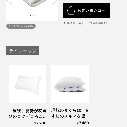
お買い物カゴへ
倉庫出荷予定日： 2026年8月6日
ラッピング不可商品
ラインナップ
理想のまくらは、首
「横寝」姿勢が枕選
すじのスキマを埋め
びのコツ - “ころころ
てくれるもの - あな
寝返り”が誰でもでき
7,480
7,700
¥
¥