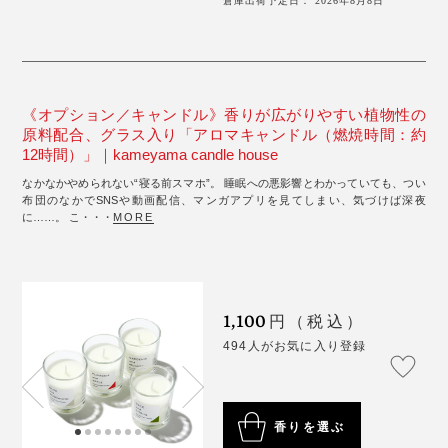
倉庫出荷予定日： 2026年8月8日
《オプション／キャンドル》香りが広がりやすい植物性の
原料配合、グラス入り「アロマキャンドル（燃焼時間：約
12時間）」｜kameyama candle house
なかなかやめられない“寝る前スマホ”。 睡眠への悪影響とわかっていても、つい
布団のなかでSNSや動画配信、マンガアプリを見てしまい、気づけば深夜
に……。 こ・・・
MORE
1,100
円（税込）
494人がお気に入り登録
香りを選ぶ