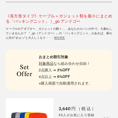
《長方形タイプ》ケーブル＋ガジェット類を最小にまとめ
る「パッキングニット」｜_go アンドゴー
ケーブルやアダプター、ガジェットの数々…、あなたのカバンの中で、大暴れし
ていませんか？ 『_go（アンドゴー）』の「パッキングニット」があれば、暴れ
ん坊が“きゅっ”と大人しくなり・・・
MORE
おまとめ割引対象
対象商品
なら組み合わせ自由！
Set
2点購入 ➔
3%OFF
Offer
4点以上 ➔
6%OFF
※購入画面で自動適用されます。
2,640
円（税込）
64人がお気に入り登録