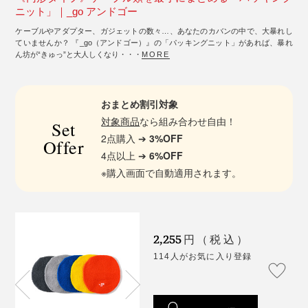
ニット」｜_go アンドゴー
ケーブルやアダプター、ガジェットの数々…、あなたのカバンの中で、大暴れし
ていませんか？ 『_go（アンドゴー）』の「パッキングニット」があれば、暴れ
ん坊が“きゅっ”と大人しくなり・・・
MORE
おまとめ割引対象
対象商品
なら組み合わせ自由！
Set
2点購入 ➔
3%OFF
Offer
4点以上 ➔
6%OFF
※購入画面で自動適用されます。
2,255
円（税込）
114人がお気に入り登録