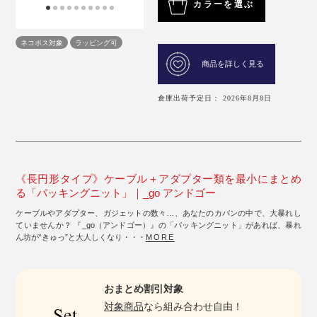
カラーを選ぶ
ネコポス対象
ラッピング可
商品を詳しく見る
倉庫出荷予定日： 2026年8月8日
《長円形タイプ》ケーブル＋アダプター類を最小にまとめ
る「パッキングニット」｜_go アンドゴー
ケーブルやアダプター、ガジェットの数々…、あなたのカバンの中で、大暴れし
ていませんか？ 『_go（アンドゴー）』の「パッキングニット」があれば、暴れ
ん坊が“きゅっ”と大人しくなり・・・
MORE
おまとめ割引対象
対象商品
なら組み合わせ自由！
Set