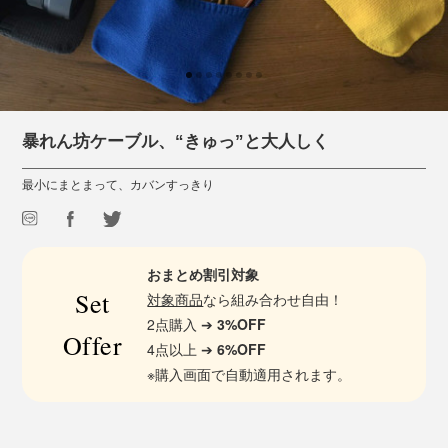
暴れん坊ケーブル、“きゅっ”と大人しく
最小にまとまって、カバンすっきり
おまとめ割引対象
Set
対象商品
なら組み合わせ自由！
2点購入 ➔
3%OFF
Offer
4点以上 ➔
6%OFF
※購入画面で自動適用されます。