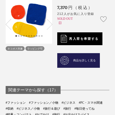
7,370
円（税込）
212人がお気に入り登録
SOLD OUT
【】
再入荷を希望する
ネコポス対象
ラッピング可
商品を詳しく見る
関連テーマから探す（17）
#ファッション
#ファッション／小物
#ビジネス
#PC・スマホ関連
#収納
#ビジネス／小物
#旅行＆遊び
#旅行
#毎日使ってね
#軽量・コンパクト
#おでかけ
#旅行
#お出かけスパイス