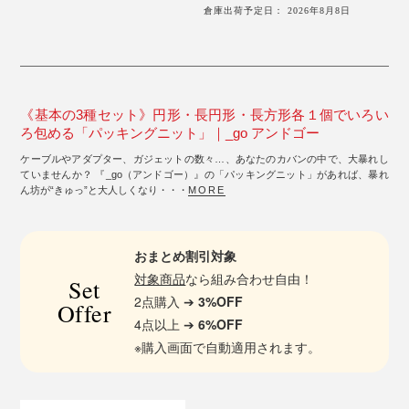
倉庫出荷予定日： 2026年8月8日
《基本の3種セット》円形・長円形・長方形各１個でいろい
ろ包める「パッキングニット」｜_go アンドゴー
ケーブルやアダプター、ガジェットの数々…、あなたのカバンの中で、大暴れし
ていませんか？ 『_go（アンドゴー）』の「パッキングニット」があれば、暴れ
ん坊が“きゅっ”と大人しくなり・・・
MORE
おまとめ割引対象
対象商品
なら組み合わせ自由！
Set
2点購入 ➔
3%OFF
Offer
4点以上 ➔
6%OFF
※購入画面で自動適用されます。