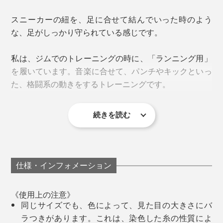
きた成果の賜物です。
和紙糸の断面を見ると、こんな多孔質構造になっている／岐阜県産業技術総合セ
スニーカーの紐を、足に合せて結んでいった時のよう
ンターで撮影した顕微鏡写真
な、足がしっかり守られている感じです。
「美濃和紙」の糸を編んだ『AMIGAMI』は、指先や足
裏の汗をいっぱい吸って、どんどん逃がしてくれるか
私は、ジムでのトレーニングの時に、「ランニング用」
ら、ムレも、ベタつきも、ずっと少なく感じるはず。
を履いています。音楽に合せて、パンチやキックといっ
さらに、足首を覆うことで、かかとの擦れをカバーして
た、格闘系の動きをするトレーニングです。
くれます。
夜、仕事から帰宅した後。ジムで、しっかり汗をかいた
後。靴を脱いでも、
続きを読む
たった45分なのですが、前や横へ、すばやくステップを
「あれ、いつもより、足がサラッとしてる」
踏んだり、ジャンプやダッシュといった激しい動きが多
い。
「靴下のジメジメが気にならない」
仕様・インフォメーション
靴下編み機は、針が回転しながら、靴下を編んでいきま
《使用上の注意》
すが、『AMIGAMI』は、一般的なコットン製靴下の2倍
同じサイズでも、色によって、見た目の大きさにバ
もの回転数で、ゆっくり編みながら、職人の手と目によ
ラつきがあります。これは、染色した糸の性質によ