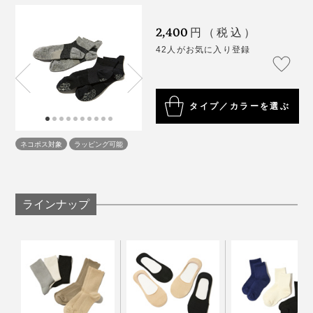
和紙糸が、足の汗を吸っては、ドンドン乾かしてくれる
2,400
円（税込）
ので、走りやすい！
42人がお気に入り登録
汗で濡れたままのソックスは、靴や皮膚との摩擦が強く
なって、ズレやマメの原因になりやすいので、吸水・放
湿性が高い『AMIGAMI』は、ランニングやスポーツに
タイプ／カラーを選ぶ
うってつけです。
ネコポス対象
ラッピング可能
足裏には、すべり止めつき。シューズ内で、しっかりグ
リップできる設計です。
写真は、『AMIGAMI』シリーズの「スニーカー用」
ラインナップ
和食の店で、友人の家で、靴を脱いであがる瞬間も安心
です。
汗のベタつき・ムレ・ニオイが、いつもより気にならな
足指のまわりはもちろん、動きが大きいかかとや足首
くなる『AMIGAMI』は、靴下の新定番だと思います。