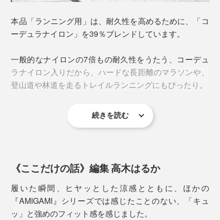
な、独特のシャリ感があります。
それでも、「地元の名産である美濃和紙を、ファッショ
本品「ランニング用」は、耐久性を高めるために、「コ
ンの世界で広めたい」と、意気投合した、大福製紙（美
そもそも、和紙は、多孔質構造。目に見えないほど、微
ーデュラナイロン」を39％ブレンドしています。
濃市）と東洋繊維（関市）が協力して開発へ。
細な穴が、無数にあいているので、吸水・放湿性が高い
糸です。
一般的なナイロンの7倍もの耐久性をうたう、コーデュ
ラナイロン入りだから、ハードな長距離のマラソンや、
登山道や林道を走るトレイルランニングにもぴったり。
続きを読む
《ここだけの話》編集 高木はるか
履いた瞬間、ヒヤッとした涼感とともに、ほかの
『AMIGAMI』シリーズでは感じたことのない、「キュ
『AMIGAMI』は、大福製紙が細くて頑丈な和紙糸を、
ッ」と強めのフィット感を感じました。
東洋繊維が靴下編み機を、それぞれ40年以上、研究して