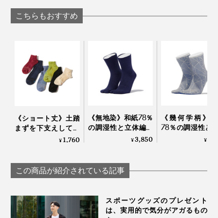
「デオドラントロー
Salari
ション（男女兼
こちらもおすすめ
用）」｜Care of
Gerd
長時間走っても、シューズを履きっぱなしでも、足をず
っと気持ちよく包んでくれる『AMIGAMI』で、涼しい
夏を。
《無地染》和紙78％
《幾何学柄》和
《ショート丈》土踏
の調湿性と立体編み
78％の調湿性と
まずを下支えして、
のフィット感で、長
編みのフィット
足底筋をサポートす
3,850
3,
1,760
¥
¥
¥
時間でもサラッと快
で、長時間でも
る「疲れしらずのく
適な「足袋型ソック
ッと快適な「足
つした®」｜エコノ
ス」｜WASI WASI
ソックス」｜WA
レッグ
この商品が紹介されている記事
WASI
スポーツグッズのプレゼント
は、実用的で気分がアガるもの