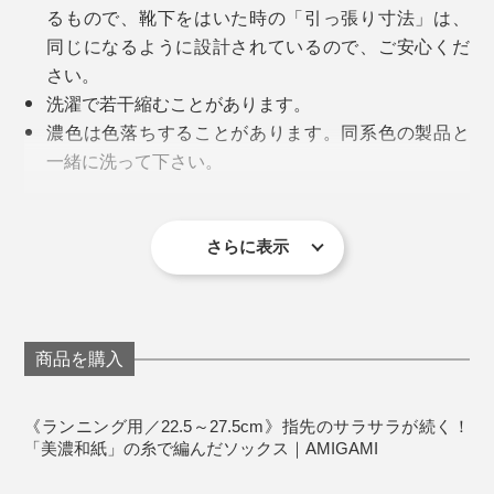
る検品を重ねて、仕上げています。
るもので、靴下をはいた時の「引っ張り寸法」は、
同じになるように設計されているので、ご安心くだ
さい。
足の甲部分は、通気性アップのためのベンチレーション
洗濯で若干縮むことがあります。
メッシュに。足の甲以外は、ハイゲージ編み機で編むこ
濃色は色落ちすることがあります。同系色の製品と
とで、肌へのフィット感を高めています。
一緒に洗って下さい。
直射日光により、退色する場合があります。洗濯後
写真は『AMIGAMI』シリーズの「
ビジネス用・ヘリンボーン
」
過去には、「ランニング用」にカタチが似ている、メッ
は、口ゴム部を上にして陰干ししてください。
シュ編みの靴下を履いていたら、トレーニング中に、な
漂白剤・蛍光増白剤入り洗剤の使用、タンブラー乾
さらに表示
汗を吸っては、放湿しつづけてくれるから、素足でいる
んだか足の小指のあたりがジンジン痛みを感じる……。
燥は避けてください。
より、『AMIGAMI』をはいたほうが涼しく感じるでし
《商品仕様》
ょう。
終わった後に靴下を脱いだら、小指のつけ根の横が真っ
サイズ：メンズ／25～27.5cm、レディース／22.5～
赤に腫れていました。どうやら、靴下がズレて、擦れて
商品を購入
25cm
しかも、消臭性も◎。和紙糸の微細な穴が、ニオイの元
編み目の細かい、上質感漂うつくりは、さすがメイド・
しまったようです。
素材：和紙39%・ナイロン39%・綿17%・ポリウレ
を吸着して、消臭力を発揮してくれます。
イン・ジャパン。仕事に、遊びに、スポーツに、どんな
タン5%
《ランニング用／22.5～27.5cm》指先のサラサラが続く！
場にも合う、大人にふさわしい靴下です。
でも、この「ランニング用」は、トレーニング後まで、
「美濃和紙」の糸で編んだソックス｜AMIGAMI
製造国：日本
しっかりフィット。