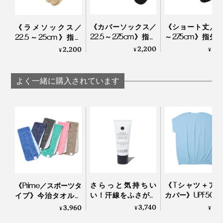
も、まずズレません。足全体をキュッと支えてくれてい
る感覚だから、足の動きも軽く、スムーズに感じます。
激しく動くスポーツ全般におすすめです。
《カバーソックス／
《ショート丈／22
《ラメソックス／
22.5～27.5cm》指先
～27.5cm》指先
22.5～25cm》指先
のサラサラが続く！
ラサラが続く！
のサラサラが続く！
2,200
2,
2,200
¥
¥
¥
「美濃和紙」の糸で
濃和紙」の糸で
「美濃和紙」の糸で
編んだソックス｜
だソックス
編んだソックス｜
AMIGAMI
AMIGAMI
AMIGAMI
汗をいっぱいかいたら、もちろん、洗濯機洗いOK。ふ
よく一緒に購入されています
つうのコットン靴下と同じ感覚ではいてください。
さらっと気持ちい
《Tシャツ＋ア
《Prime／スポーツタ
い！汗線をふさがず
カバー》UPF50+
イプ》今治タオルと
細菌の繁殖を抑える
い目なしで動き
冷感生地のハイブリ
3,740
8,
3,960
¥
¥
¥
ロールオンタイプの
い「サラリ T
ッドタオル｜ー℃