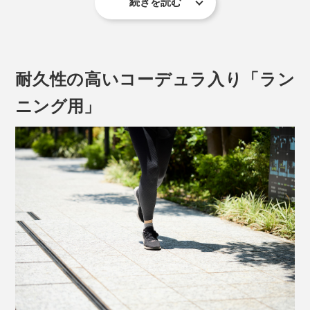
続きを読む
だから、足の大きな動きにもフィットして、よく伸びる
専用にすいた「美濃和紙」を、1.5mm幅の「スリット
靴下を編むには、職人の経験と技術が頼り。
（切れ端）」に裂いて、細く、細く、こより状に撚るこ
とで、丈夫な和紙糸のできあがり。
耐久性の高いコーデュラ入り「ラン
ニング用」
伸びない和紙糸は、編み機の力が強いと、糸が切れて、
編めなくなってしまうからです。
触れると、ひんやり心地いい感じ……まるで、麻のよう