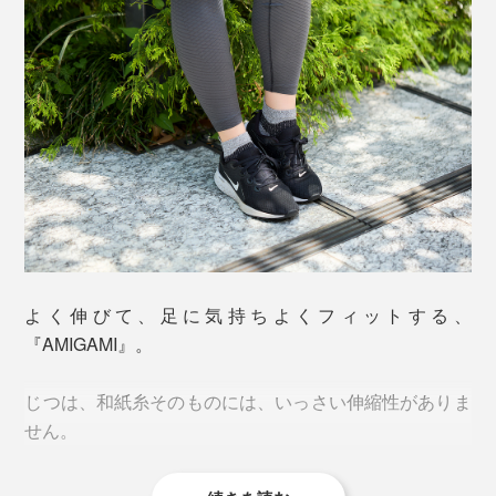
「美濃和紙」といえば、日本に現存する“最古の紙”であ
よく伸びて、足に気持ちよくフィットする、
る、奈良・正倉院の戸籍用紙（702年）にも使われてい
『AMIGAMI』。
ることで有名です。
じつは、和紙糸そのものには、いっさい伸縮性がありま
1000年以上も存在しつづけられるほど、丈夫な「美濃
せん。
和紙」ですが、『AMIGAMI』は、洗っても破れない、
水に強い和紙の糸で編んでいます。