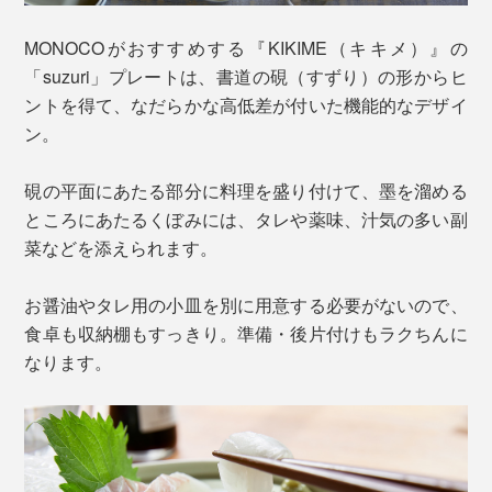
MONOCOがおすすめする『KIKIME（キキメ）』の
「suzuri」プレートは、書道の硯（すずり）の形からヒ
ントを得て、なだらかな高低差が付いた機能的なデザイ
ン。
硯の平面にあたる部分に料理を盛り付けて、墨を溜める
ところにあたるくぼみには、タレや薬味、汁気の多い副
菜などを添えられます。
お醤油やタレ用の小皿を別に用意する必要がないので、
食卓も収納棚もすっきり。準備・後片付けもラクちんに
なります。