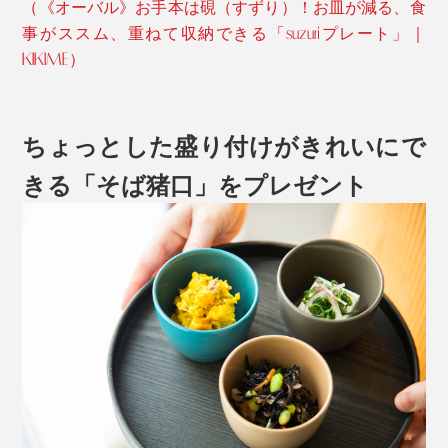
（《オーバル》お手本は硯（すずり）！お皿が減る、食
事がススム、重ねて収納できる「suzuriプレート」｜
KIKIME）
ちょっとした盛り付けがきれいにで
きる「そば猪口」をプレゼント