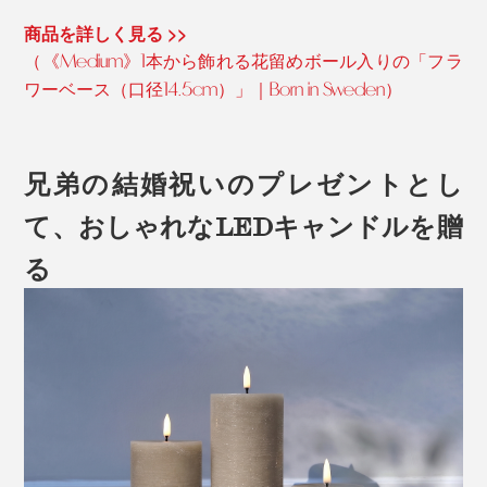
商品を詳しく見る >>
（《Medium》1本から飾れる花留めボール入りの「フラ
ワーベース（口径14.5cm）」｜Born in Sweden）
兄弟の結婚祝いのプレゼントとし
て、おしゃれなLEDキャンドルを贈
る