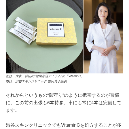
左は、代表・柿山の“健康必須アイテム”の「VitaminC」
右は、渋谷スキンクリニック 吉田貴子院長
それからというもの“御守り”のように携帯するのが習慣
に。この前の出張も6本持参。車にも常に4本は完備して
ます。
渋谷スキンクリニックでもVitaminCを処方することが多