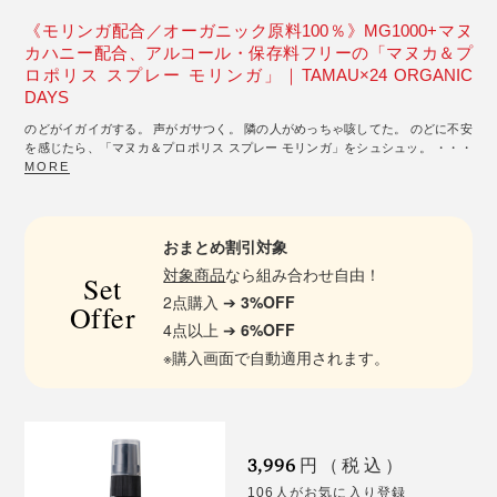
《モリンガ配合／オーガニック原料100％》MG1000+マヌ
カハニー配合、アルコール・保存料フリーの「マヌカ＆プ
ロポリス スプレー モリンガ」｜TAMAU×24 ORGANIC
DAYS
のどがイガイガする。 声がガサつく。 隣の人がめっちゃ咳してた。 のどに不安
を感じたら、「マヌカ＆プロポリス スプレー モリンガ」をシュシュッ。 ・・・
MORE
おまとめ割引対象
対象商品
なら組み合わせ自由！
Set
2点購入 ➔
3%OFF
Offer
4点以上 ➔
6%OFF
※購入画面で自動適用されます。
3,996
円（税込）
106人がお気に入り登録