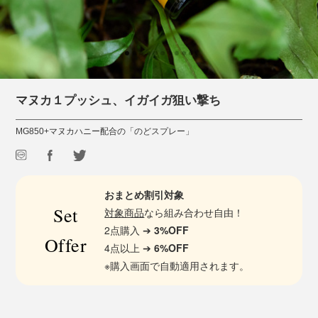
マヌカ１プッシュ、イガイガ狙い撃ち
MG850+マヌカハニー配合の「のどスプレー」
おまとめ割引対象
Set
対象商品
なら組み合わせ自由！
2点購入 ➔
3%OFF
Offer
4点以上 ➔
6%OFF
※購入画面で自動適用されます。