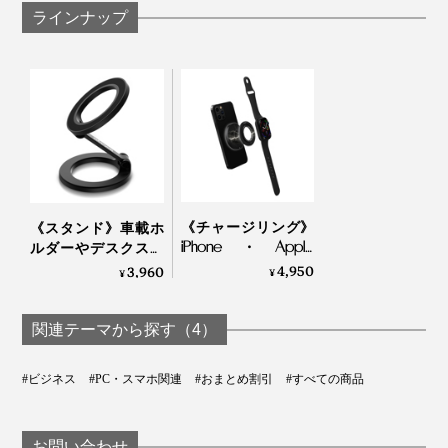
ラインナップ
《チャージリング》
《スタンド》車載ホ
iPhone・Apple
ルダーやデスクスタ
Watch・AirPodsのワ
ンドに安定感バツグ
4,950
3,960
¥
¥
イヤレス充電がひと
ン！MagSafe対応、
つに！強い磁力でカ
強い磁力でカンタン
ンタン設置できる
設置できる「折りた
関連テーマから探す（4）
「MagSafe対応ホー
たみ式スマホスタン
ルドリング＋充電
ド」｜MaGdget
#ビジネス
#PC・スマホ関連
#おまとめ割引
#すべての商品
器」｜MaGdget
お問い合わせ