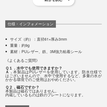
仕様・インフォメーション
サイズ（約）：直径61×厚み3mm
重量：約9g
素材：PUレザー、鉄、3M強力粘着シール
《よくあるご質問》
Ｑ１．水中でも使用できますか？
Ａ．
本製品はPUレザーを使用しています。防水仕様で
はございませんので、水中で使用するなど、多量の水が
かかる環境でのご使用はおやめください。
Ｑ２．磁石ですか？
本製品は磁石ではありません。
使い終わったらスタンドごと取り外せるから、残るのは
内蔵しているものは鉄のプレートになります。
平らなプレートパーツのみ。