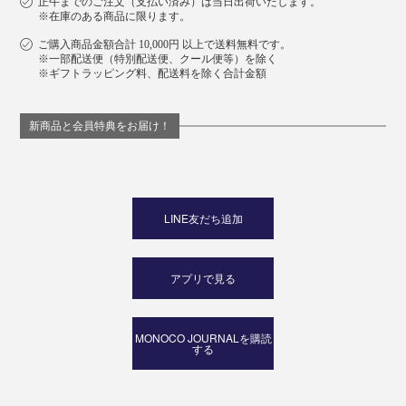
正午までのご注文（支払い済み）は当日出荷いたします。
※在庫のある商品に限ります。
ご購入商品金額合計 10,000円 以上で送料無料です。
※一部配送便（特別配送便、クール便等）を除く
※ギフトラッピング料、配送料を除く合計金額
新商品と会員特典をお届け！
LINE友だち追加
アプリで見る
MONOCO JOURNALを購読
する