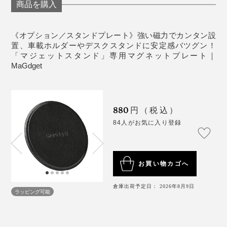
商品を購入
《オプション／スタンドプレート》強い磁力でカンタン設
置、車載ホルダーやデスクスタンドに安定感バツグン！
「マジェットスタンド」専用マグネットプレート｜
MaGdget
880
円（税込）
84人がお気に入り登録
お買い物カゴへ
倉庫出荷予定日： 2026年8月9日
ラッピング可能
レザータッチな風合いなので、車内やデスクまわりの景
観も損ないません。