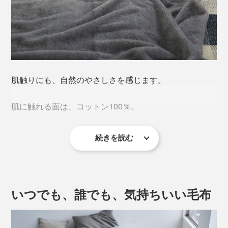
本品は、毛布の生地をそのまま、63×43cmのサイズに仕
立てたピローケースです。コットンのふんわりした感触
が、肌に気持ちいい。自然と眠気を誘います。
肌触りにも、自然のやさしさを感じます。
肌に触れる面は、コットン100％。
続きを読む
柔らかい毛並みをつくるために、仕上げの毛さばきやポ
リシャー（高温磨き）といった、4種類の工程で起毛し
ているから、フワッフワの肌触りです。
いつでも、誰でも、気持ちいい毛布
光差す海や森を思わせる、青みがかった色が美しい。