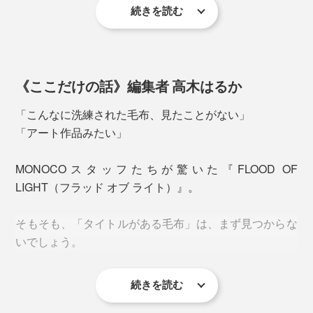
続きを読む
以来、息の長いものづくりを追求し続け、2019年、現
グレープフルーツの種子から抽出した、天然由来の抗菌
この受容体は、1日の体内リズムを脳に伝えているの
代の暮しに合う上質な寝具を目指すブランド
剤が、ニオイの元となる菌の増殖を抑えてくれます。
で、色を生み出す光と睡眠に深い関係があります。
『LOOM&SPOOL（ルーム アンド スプール）』を設
立。
《ここだけの話》編集者 高木はるか
今までになかった毛布『FLOOD OF LIGHT』が誕生しま
「こんなに洗練された毛布、見たことがない」
した。
「アート作品みたい」
MONOCOスタッフたちが驚いた『FLOOD OF
LIGHT（フラッド オブ ライト）』。
そもそも、「タイトルがある毛布」は、まず見つからな
いでしょう。
続きを読む