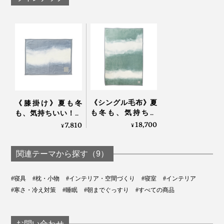
ありそうでなかった毛布です。
130年の歴史がある“毛布のまち”、大阪・泉大津のなか
でも、糸の準備から毛布の仕上げまで、すべて一か所で
できる国内唯一の工場で、熟練職人たちがつくっている
『FLOOD OF LIGHT』。
たしかに、この毛布だけで、「寝室の雰囲気が上がる」
《シングル毛布》夏
《膝掛け》夏も冬
「起きたばかりの無造作のままできれい」を実感。
も冬も、気持ちい
も、気持ちいい！綿
い！綿毛布の自然な
毛布の自然な柔らか
18,700
7,810
¥
¥
柔らかさ｜FLOOD
さ｜FLOOD OF
もし、羽毛布団に加えて、好きなベッドカバーも選んだ
OF LIGHT（LOOM＆
LIGHT（LOOM＆
としたら、だいたい5万円以上はかかることを考える
SPOOL）
SPOOL）
関連テーマから探す（9）
と、毛布1枚でインテリアが決まるって、画期的だと思
います。
左から新品／ネットに入れて、洗濯機で手洗いモード＋柔軟剤／洗濯機で通常コ
#寝具
#枕・小物
#インテリア・空間づくり
#寝室
#インテリア
ース（5回目）。
#寒さ・冷え対策
#睡眠
#朝までぐっすり
#すべての商品
多少、風合いが変わっても、暖かさや肌触りはまず変わりません
春から冬の初めまでは、この毛布1枚で。
お問い合わせ