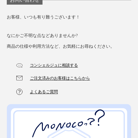
いちばん寒い真冬は、羽毛布団など掛布団の上に毛布を
お客様、いつも有り難うございます！
のせて。
肌触りといい、軽さといい、自然のやさしさを感じる寝
心地です。
自然のやさしさ、暖かさに包まれて、一年中、心地よく
なにかご不明な点などありませんか?
眠れます。
商品の仕様や利用方法など、お気軽にお尋ねください。
コンシェルジュに相談する
暖かさ、柔らかさもとびっきり。
ご注文済みのお客様はこちらから
心落ち着く色合いにひかれて、ベッドにもぐり込むと、
よくあるご質問
頬ずりしたくなる心地よさ。
自然の光のやさしさ、暖かさのイメージが、見た目から
も寝心地からも伝わってきて、満ち足りた気分で眠りに
つけました。