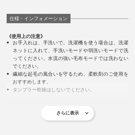
デザインも、存在感も、ほかにない毛布です。
軽さも、特筆もの。
目にやさしい、青みがかった海や森に、流れ込む
光……。
昔ながらの毛布は、起毛させた糸が編み込んである基布
仕様・インフォメーション
（ポリエステルで編んだ、土台となる布）を、2枚貼り
使い始めた日や誕生日、新築祝いといった記念日を書けるオリジナルのネームタ
まるで水彩のような、濃淡やにじみは、染色用のスクリ
合せることで、両面に毛並みをつくっていましたが、本
グ
《使用上の注意》
ーンを6版も重ねた、多版プリントで再現しています。
品は違います。
お手入れは、手洗いで。洗濯機を使う場合は、洗濯
廣瀬さんが目指した毛布は、「子どものときから、大人
ネットに入れて、手洗いモードや弱洗いモードで洗
になっても、いつもそばにあるコットンのやさしさと、
ってください。水流の強い毛布モードでは洗わない
ずっと使っていける色・デザイン」。
でください。
繊細な起毛の風合いを守るため、柔軟剤のご使用を
おすすめします。
タンブラー乾燥はしないでください。
使用中および洗濯中に毛羽が抜けることもあります
が、機能的には問題ありません。
綿毛布は細かい毛羽が製品に残っているため、使い
さらに表示
始めは、濃い色の服に細かい毛羽が付くことがあり
ます。