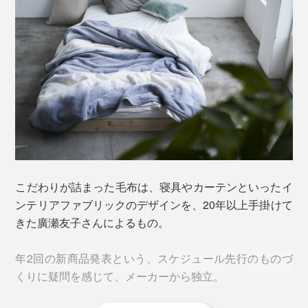
実は、ブルー系でまとめた寝室は、ほかの色の寝室より
も、よく眠れる傾向があると言われています。
吸水性のいいコットンだから、冬はもちろん、夏もおす
すめ。
こだわりが詰まった毛布は、寝具やカーテンといったイ
ンテリアファブリックのデザインを、20年以上手掛けて
もともと、コットンを使った綿毛布は、エアコンの効い
きた廣瀬友子さんによるもの。
た夏や、明け方が冷えやすい季節の変わり目を、快適に
過ごすためにつくられました。
年2回の新商品発表という、スケジュール先行のものづ
ロンドン睡眠センターの研究者、クリス・イジコフスキ
くりに疑問を感じて、メーカーから独立。
コットン繊維は抗菌・防臭加工済み（2020年9月か
ー氏によると、私たちの目の網膜にある特殊な受容体
ら）。
は、青色にもっとも反応するそう。