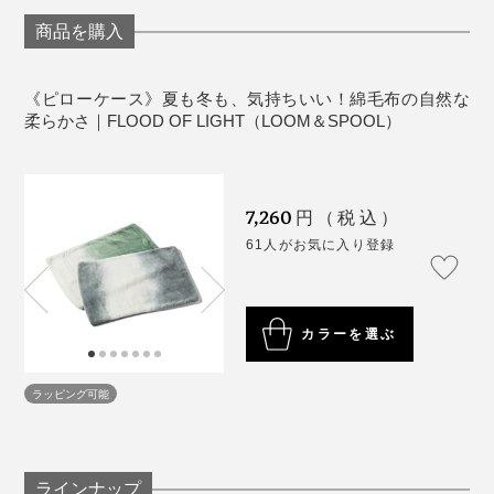
洗濯後、表面の風合いが変化することもあります
が、肌触りや暖かさは、ほとんど変わりません。
商品を購入
制作者の廣瀬友子さんによると、私たちがイメージす
る、寝具としての毛布は、海外にはあまりないそう。
裏面の合せから、枕を出し入れしてください
《商品仕様》
1色とは思えない、奥行きのある表現は、自然の光をそ
《ピローケース》夏も冬も、気持ちいい！綿毛布の自然な
サイズ：（約）横63×縦43cm
ニューマイヤー毛布といって、1枚の基布から、オモ
のまま写しとったよう。
柔らかさ｜FLOOD OF LIGHT（LOOM＆SPOOL）
日本ならではの寝具だなんて、おもしろいですね。
素材：パイル糸（起毛部分）／綿100％、地糸（基布
テ・ウラ両面に糸をかき出して、起毛させる製法なの
部分）／ポリエステル100％
で、フワッと軽く仕上がります。
疲れた夜も、やさしい光が包んでくれるイメージです。
そのせいか、毛布は長らく、海外に溢れるベッドカバー
製造国：日本
のように、ファブリックデザインの影響を受けてこなか
7,260
円（税込）
った存在。
※ピローケースは、製造方法の都合上、柄の出方がそれ
61人がお気に入り登録
ぞれ異なります。柄の出方はお選びいただけませんの
で、ご了承ください。
だから、現代のインテリアに合う毛布をつくりたかっ
た、と廣瀬さんは話します。
カラーを選ぶ
ラッピング可能
男性も女性も、大人も赤ちゃんも。ベッドカバーを掛け
なくても、これ1枚で、寝室の顔になれる。夏も冬も、
ずっと使える。
ラインナップ