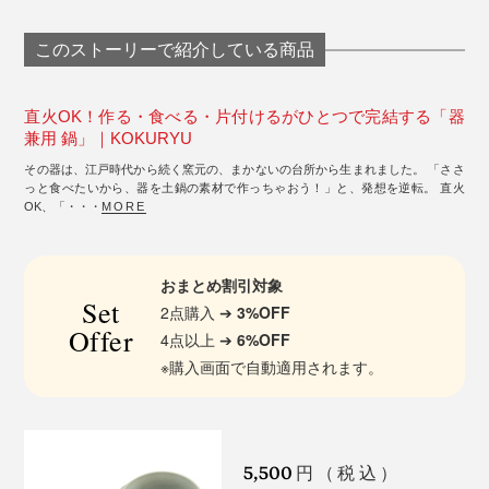
このストーリーで紹介している商品
直火OK！作る・食べる・片付けるがひとつで完結する「器
兼用 鍋」｜KOKURYU
その器は、江戸時代から続く窯元の、まかないの台所から生まれました。 「ささ
っと食べたいから、器を土鍋の素材で作っちゃおう！」と、発想を逆転。 直火
OK、「・・・
MORE
おまとめ割引対象
Set
2点購入 ➔
3%OFF
Offer
4点以上 ➔
6%OFF
※購入画面で自動適用されます。
5,500
円（税込）