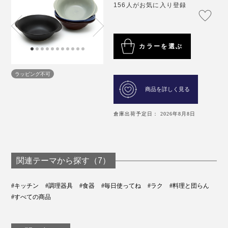
156人がお気に入り登録
カラーを選ぶ
ラッピング不可
商品を詳しく見る
倉庫出荷予定日： 2026年8月8日
関連テーマから探す（7）
#キッチン
#調理器具
#食器
#毎日使ってね
#ラク
#料理と団らん
#すべての商品