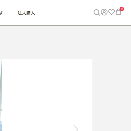
0
す
法人購入
WORK
ビジネス
ENJOY
寝具
10,000円 - 30,000円
30,000円以上
べて
すべて
すべて
すべて
らめきデスク
PC・スマホ関連
お出かけスパイス
敷き寝具
っと一息ふぅ
椅子・クッション
思い出トラベル
掛け寝具
っぱり清潔感
収納
外で過ごすって最高
パジャマ
事へGO
ビジネス／小物
好き・・にどっぷり
枕・小物
食料品
旅行・遊び
すべて
すべて