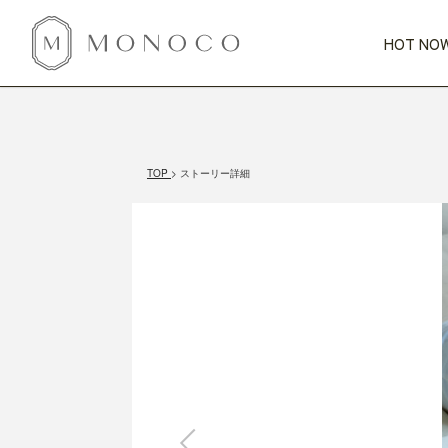
HOT NOW
新商品
CATEGORY
PRICE
SCENE
HOT NOW!
GIFTS
インテリア
1,000円未満
1,000円 
TOP
ストーリー詳細
今週のT
カテゴリから探す
価格から探す
シーンから探す
すべて
すべて
特別な贈りもの
家具
すべての
会話が弾む
収納
特集一
気のきく手土産
照明
毎日使ってね
インテリア雑貨
おまと
ベランダ・庭
アウト
インテリア／そ
キッチン
すべて