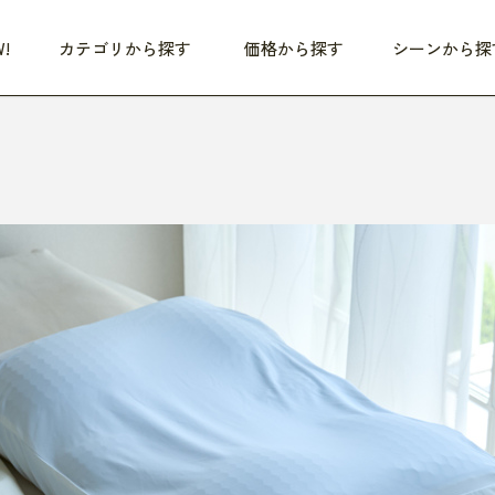
!
カテゴリから探す
価格から探す
シーンから探
つめた〜い夏、どうぞ！
HEALTHY
家電
HOME
ファッション
- 3,000円
3,000円 - 5,000円
5,000円 - 10,000円
OP10
すべて
すべて
すべて
すべて
す
朝までぐっすり
リビング家電
居心地のいい空間
服
ひ
商品 (新着順)
本気で休む
キッチン家電
家事ルンルン
バッグ
ほ
覧
いつも清潔
美容・健康家電
食いしん坊クラブ
靴・靴下
や
じぶんメンテナンス
オーディオ家電
料理と団らん
レイングッズ
仕
め割引
おうちエクササイズ
ファッション／小物
レット
の他
日用品
健康・美容
すべて
すべて