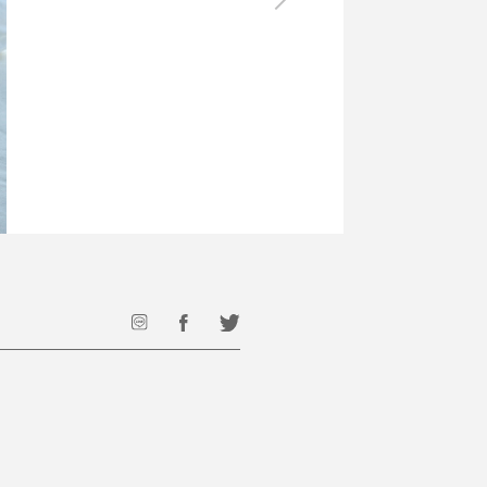
最後のひと口までキンキン
ドリンク
旅行
フード
アウトドア
旅行遊び／その他