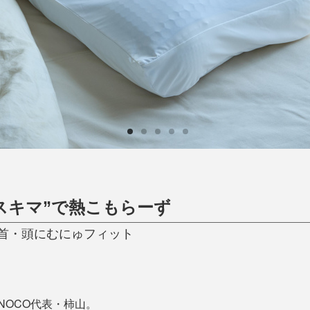
ひんやり今治タオル、生き返る〜
掃除・洗濯
肌・髪ケア
タオル
バスグッズ
スリッパ
ひんやりグッズ
防災用品
あったかグッズ
水筒
健康グッズ
日用品／その他
オーラルケア
スキマ”で熱こもらーず
首・頭にむにゅフィット
NOCO代表・柿山。