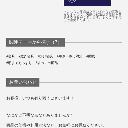
＊こちらの商品はブランドからの直送と
なりますので、実際の配送は予定日を前
後する場合がございます。予めご了承の
上ご注文ください。
関連テーマから探す（7）
#寝具
#敷き寝具
#掛け寝具
#寒さ・冷え対策
#睡眠
#朝までぐっすり
#すべての商品
お問い合わせ
お客様、いつも有り難うございます！
なにかご不明な点などありませんか?
商品の仕様や利用方法など、お気軽にお尋ねください。