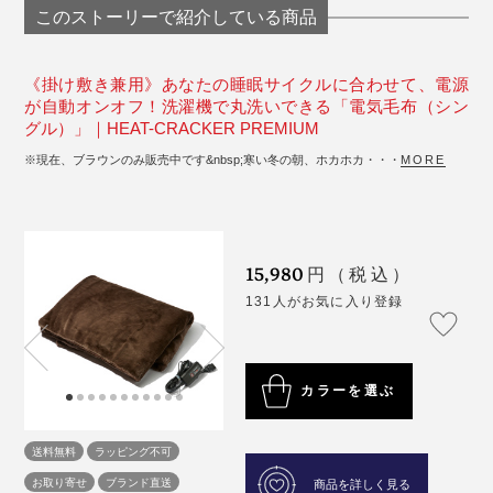
このストーリーで紹介している商品
《掛け敷き兼用》あなたの睡眠サイクルに合わせて、電源
が自動オンオフ！洗濯機で丸洗いできる「電気毛布（シン
グル）」｜HEAT-CRACKER PREMIUM
※現在、ブラウンのみ販売中です&nbsp;寒い冬の朝、ホカホカ・・・
MORE
15,980
円（税込）
131人がお気に入り登録
カラーを選ぶ
送料無料
ラッピング不可
お取り寄せ
ブランド直送
商品を詳しく見る