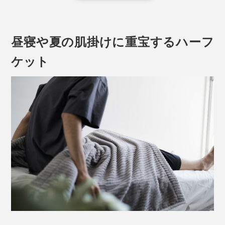
パイル地といっても、タオルのようにループ状の糸が並
んでいるのではなく、先端を切り先端を切りそろえたコ
昼寝や夏の肌掛けに重宝するハーフ
ットン糸が、みっしり詰まっています。独特の光沢感と
ふんわり柔らかい肌触りがアザラシの毛並みに似ている
ケット
ところから、「シール織」と呼ばれるようになったと
か。
今年のシール織り毛布は、コットンパイルを織り込んだ
基布（毛布の土台となる布）まで、綿100％になったの
で、毛布丸ごと天然素材。
しかも、前年より20％以上も軽量化して、いっそう軽い
かけ心地です。
「シール織」について詳しくはこちら >>