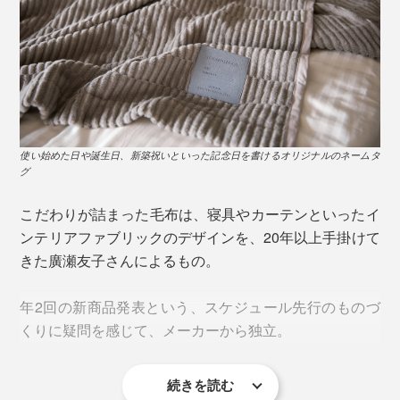
休みの日は、そのまま新聞を読んだり、メールチェック
したり、映画を見たり……ゆったりくつろぐのも◎。
平日も、忙しい時こそ『GRAU』に包まれて。 考えごと
がいっぱいでも、肌にとろけるような柔らかさと、穏や
かな暖かさに、思わずホッ。アタマが「お休みモード」
に切り替えやすいはず。仕事時の仮眠や、ソファでの昼
使い始めた日や誕生日、新築祝いといった記念日を書けるオリジナルのネームタ
寝にもぴったりです。
グ
こだわりが詰まった毛布は、寝具やカーテンといったイ
ンテリアファブリックのデザインを、20年以上手掛けて
きた廣瀬友子さんによるもの。
年2回の新商品発表という、スケジュール先行のものづ
くりに疑問を感じて、メーカーから独立。
続きを読む