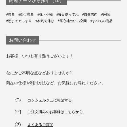
関連テーマから探す（10）
#寝具
#掛け寝具
#枕・小物
#毎日使ってね
#自然志向
#睡眠
#朝までぐっすり
#本気で休む
#居心地のいい空間
#すべての商品
お問い合わせ
お客様、いつも有り難うございます！
なにかご不明な点などありませんか?
商品の仕様や利用方法など、お気軽にお尋ねください。
コンシェルジュに相談する
ご注文済みのお客様はこちらから
よくあるご質問