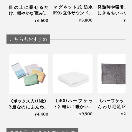
マグネット式 防水
発熱時や猛暑、
目の上に乗せるだ
IPX6 立体サウンドの
にきもちい～い
け、穏やかな“重み”で
Bluetooth デュアル ス
リコン製水枕」
夢の世界へ……寝返り
8,800
2,
6,600
¥
¥
¥
ピーカー｜MaGdget
リコンウォータ
を打ってもズレにく
Dual Speaker
ロー
い「スリープマス
ク」｜nodpod
こちらもおすすめ
《400ハーフケッ
《ハーフケット
《ボックス入り1枚》
ト》軽い！暖かい！
んわり毛足1.7c
3層なのにふんわり
プロ向け防寒着から
メリノウールが
ボリューム感！やわ
9,900
25,
4,400
¥
¥
¥
生まれた「人工羽毛
ちいい！軽い掛
らかガーゼとさらさ
布団」｜プリマロフ
地の「毛布」
らワッフルで両面キ
ト
LOOM & SPOOL
モチイイ「お昼寝ハ