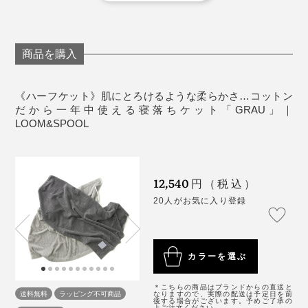
始めは、濃い色の服に細かい毛羽がつくことがあり
ます。ついた毛羽は、市販の粘着クリーナーで取っ
てください。
洗濯後、表面の風合いが変化することもあります
商品を購入
が、肌触りや暖かさは、ほとんど変わりません。
使っていくうちに若干毛羽立つことがあります。品
《ハーフケット》肌にとろけるような柔らかさ…コットン
質には問題ありませんが、決して引っ張らずにハサ
だから一年中使える寝落ちケット「GRAU」｜
LOOM&SPOOL
ミで飛び出したパイルをカットしたり、ブラシで毛
並みを整えてください。
《商品仕様》
12,540
円（税込）
サイズ：ハーフケット／幅140×長さ100cm
20人がお気に入り登録
素材：パイル（毛羽部分）／綿100％、地糸／綿
100％
重さ：約0.6kg
カラーを選ぶ
製造国：日本
＊こちらの商品はブランドからの直送と
送料無料
ラッピング不可商品
なりますので、実際の配送は予定日を前
後する場合がございます。予めご了承の
上ご注文ください。