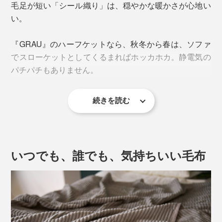
毛足が短い「シール織り」は、穏やかな暖かさが心地い
い。
『GRAU』のハーフケットなら、秋冬から春は、ソファ
でスローケットとしてくるまればホッカホカ。静電気の
パチパチもありません。
続きを読む
夏は、これ1枚で。朝晩の冷えやエアコン冷えを感じる
時にぴったり。コットンだから、サラッと肌に掛けて気
持ちいい。
いつでも、誰でも、気持ちいい毛布
毛足が短い『GRAU』は、軽く感じるから、羽織り代わ
りにもおすすめです。体が冷えている寝起きは、
『GRAU』を羽織ったまま、キッチンでコーヒーを淹れ
たり、軽く体を動かしたり。