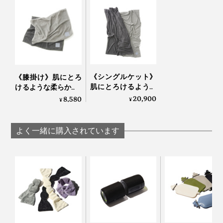
《シングルケット》
《膝掛け》肌にとろ
肌にとろけるような
けるような柔らかさ…
柔らかさ…コットンだ
コットンだから一年
20,900
8,580
¥
¥
から一年中使える寝
中使える寝落ちケッ
落ちケット
ト「GRAU」｜
「GRAU」｜
LOOM&SPOOL
よく一緒に購入されています
LOOM&SPOOL