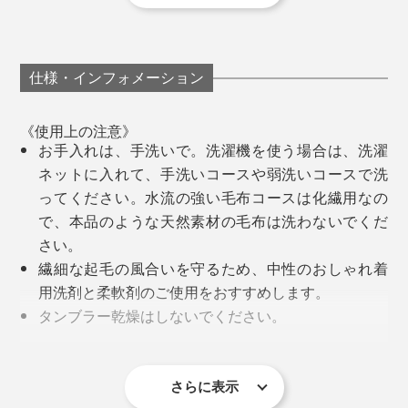
以来、息の長いものづくりを追求し続け、2019年、現
代の暮しに合う上質な寝具を目指すブランド
『
LOOM&SPOOL（ルーム アンド スプール）
』を設
仕様・インフォメーション
立。
《使用上の注意》
『GRAU』は、MONOCOでおなじみ、『
FLOOD OF
お手入れは、手洗いで。洗濯機を使う場合は、洗濯
LIGHT
』、『
SERENE
』に続いて、第3弾となる毛布で
ネットに入れて、手洗いコースや弱洗いコースで洗
す。
ってください。水流の強い毛布コースは化繊用なの
で、本品のような天然素材の毛布は洗わないでくだ
廣瀬さんが目指した毛布は、「子どものときから、大人
さい。
になっても、いつもそばにあるコットンのやさしさと、
繊細な起毛の風合いを守るため、中性のおしゃれ着
ずっと使っていける色・デザイン」。
用洗剤と柔軟剤のご使用をおすすめします。
タンブラー乾燥はしないでください。
忙しい時も、『GRAU』に包まれれば、誰でも“休日フィ
毛羽落ちや移染がありますので、単独で洗ってくだ
ーリング”。一年中、いつでも、上質な休息時間をどう
さい。
ぞ。
綿毛布は細かい毛羽が製品に残っているため、使い
さらに表示