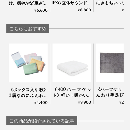
IPX6 立体サウンドの
にきもちい～い
け、穏やかな“重み”で
Bluetooth デュアル ス
リコン製水枕」
夢の世界へ……寝返り
8,800
2,
6,600
¥
¥
¥
ピーカー｜MaGdget
リコンウォータ
を打ってもズレにく
Dual Speaker
ロー
い「スリープマス
ク」｜nodpod
こちらもおすすめ
《400ハーフケッ
《ハーフケット
《ボックス入り1枚》
ト》軽い！暖かい！
んわり毛足1.7c
3層なのにふんわり
プロ向け防寒着から
メリノウールが
ボリューム感！やわ
9,900
25,
4,400
¥
¥
¥
生まれた「人工羽毛
ちいい！軽い掛
らかガーゼとさらさ
布団」｜プリマロフ
地の「毛布」
らワッフルで両面キ
ト
LOOM & SPOOL
モチイイ「お昼寝ハ
この商品が紹介されている記事
ームアンドスプ
ーフケット」｜イチ