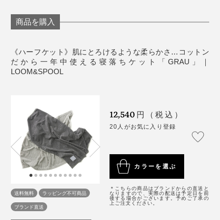
てください。
洗濯後、表面の風合いが変化することもあります
商品を購入
が、肌触りや暖かさは、ほとんど変わりません。
使っていくうちに若干毛羽立つことがあります。品
《ハーフケット》肌にとろけるような柔らかさ…コットン
質には問題ありませんが、決して引っ張らずにハサ
だから一年中使える寝落ちケット「GRAU」｜
LOOM&SPOOL
ミで飛び出したパイルをカットしたり、ブラシで毛
並みを整えてください。
《商品仕様》
12,540
円（税込）
サイズ：ハーフケット／幅140×長さ100cm
20人がお気に入り登録
素材：パイル（毛羽部分）／綿100％、地糸／綿
100％
重さ：約0.6kg
カラーを選ぶ
製造国：日本
＊こちらの商品はブランドからの直送と
送料無料
ラッピング不可商品
なりますので、実際の配送は予定日を前
後する場合がございます。予めご了承の
上ご注文ください。
ブランド直送