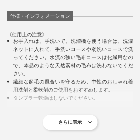
代の暮しに合う上質な寝具を目指すブランド
『
LOOM&SPOOL（ルーム アンド スプール）
』を設
仕様・インフォメーション
立。
《使用上の注意》
『GRAU』は、MONOCOでおなじみ、『
FLOOD OF
お手入れは、手洗いで。洗濯機を使う場合は、洗濯
LIGHT
』、『
SERENE
』に続いて、第3弾となる毛布で
ネットに入れて、手洗いコースや弱洗いコースで洗
す。
ってください。水流の強い毛布コースは化繊用なの
で、本品のような天然素材の毛布は洗わないでくだ
廣瀬さんが目指した毛布は、「子どものときから、大人
さい。
になっても、いつもそばにあるコットンのやさしさと、
繊細な起毛の風合いを守るため、中性のおしゃれ着
ずっと使っていける色・デザイン」。
用洗剤と柔軟剤のご使用をおすすめします。
タンブラー乾燥はしないでください。
忙しい時も、『GRAU』に包まれれば、誰でも“休日フィ
毛羽落ちや移染がありますので、単独で洗ってくだ
ーリング”。一年中、いつでも、上質な休息時間をどう
さい。
ぞ。
綿毛布は細かい毛羽が製品に残っているため、使い
さらに表示
始めは、濃い色の服に細かい毛羽がつくことがあり
ます。ついた毛羽は、市販の粘着クリーナーで取っ