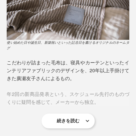
平日も、忙しい時こそ『GRAU』に包まれて。 考えごと
がいっぱいでも、肌にとろけるような柔らかさと、穏や
かな暖かさに、思わずホッ。アタマが「お休みモード」
に切り替えやすいはず。仕事時の仮眠や、ソファでの昼
使い始めた日や誕生日、新築祝いといった記念日を書けるオリジナルのネームタ
寝にもぴったりです。
グ
こだわりが詰まった毛布は、寝具やカーテンといったイ
ンテリアファブリックのデザインを、20年以上手掛けて
きた廣瀬友子さんによるもの。
年2回の新商品発表という、スケジュール先行のものづ
くりに疑問を感じて、メーカーから独立。
続きを読む
以来、息の長いものづくりを追求し続け、2019年、現