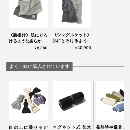
《シングルケット》
《膝掛け》肌にとろ
肌にとろけるような
けるような柔らかさ…
柔らかさ…コットンだ
コットンだから一年
20,900
8,580
¥
¥
から一年中使える寝
中使える寝落ちケッ
落ちケット
ト「GRAU」｜
「GRAU」｜
LOOM&SPOOL
よく一緒に購入されています
LOOM&SPOOL
マグネット式 防水
発熱時や猛暑、
目の上に乗せるだ