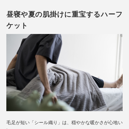
パイル地といっても、タオルのようにループ状の糸が並
んでいるのではなく、先端を切り先端を切りそろえたコ
昼寝や夏の肌掛けに重宝するハーフ
ットン糸が、みっしり詰まっています。独特の光沢感と
ふんわり柔らかい肌触りがアザラシの毛並みに似ている
ケット
ところから、「シール織」と呼ばれるようになったと
か。
今年のシール織り毛布は、コットンパイルを織り込んだ
基布（毛布の土台となる布）まで、綿100％になったの
で、毛布丸ごと天然素材。
しかも、前年より20％以上も軽量化して、いっそう軽い
かけ心地です。
「シール織」について詳しくはこちら >>
毛足が短い「シール織り」は、穏やかな暖かさが心地い