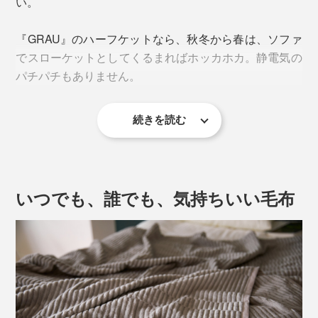
い。
『GRAU』のハーフケットなら、秋冬から春は、ソファ
でスローケットとしてくるまればホッカホカ。静電気の
パチパチもありません。
続きを読む
夏は、これ1枚で。朝晩の冷えやエアコン冷えを感じる
時にぴったり。コットンだから、サラッと肌に掛けて気
持ちいい。
いつでも、誰でも、気持ちいい毛布
毛足が短い『GRAU』は、軽く感じるから、羽織り代わ
りにもおすすめです。体が冷えている寝起きは、
『GRAU』を羽織ったまま、キッチンでコーヒーを淹れ
たり、軽く体を動かしたり。
休みの日は、そのまま新聞を読んだり、メールチェック
したり、映画を見たり……ゆったりくつろぐのも◎。