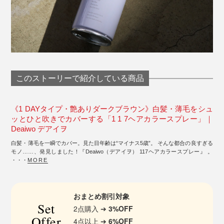
このストーリーで紹介している商品
《1 DAYタイプ・艶ありダークブラウン》白髪・薄毛をシュ
ッとひと吹きでカバーする「1 1 7ヘアカラースプレー」｜
Deaiwo デアイヲ
白髪・薄毛を一瞬でカバー。見た目年齢は“マイナス5歳”。 そんな都合の良すぎる
モノ……、発見しました！『Deaiwo（デアイヲ） 117ヘアカラースプレー』 。
・・・
MORE
おまとめ割引対象
Set
2点購入 ➔
3%OFF
Offer
4点以上 ➔
6%OFF