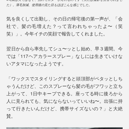
た）。薄毛加減、使用後の見た目もほぼこんな感じでした。
気を良くして出勤し、その日の帰宅後の第一声が、「会
社で、髪の毛増えた？って言われちゃったよ〜（笑
笑）」。今年イチの笑顔で報告してくれました。
翌日から自ら率先してシュ〜ッとし始め、早３週間。今
では「117ヘアカラースプレー」なしには生きていけな
いアタマになったようです。
「ワックスでスタイリングすると頭頂部がペタッとしち
ゃうんだけど、このスプレーなら髪の毛がフワッと立ち
上がって、1日中キープできる。座ってる時に後ろから
人に見られても、気にならないっていいね〜。出張に持
って行きたいんだけど、携帯サイズないの？」と大絶
賛。