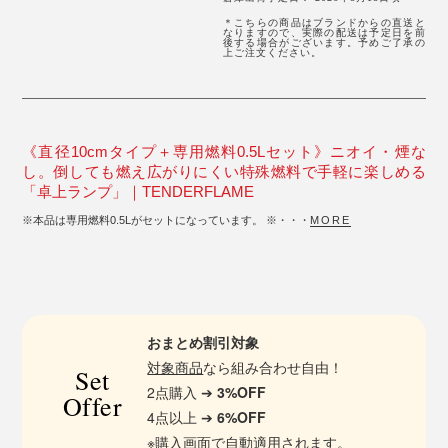
＊こちらの商品はブランドからの直送と
なりますので、実際の配送は予定日を前
後する場合がございます。予めご了承の
上ご注文ください。
《直径10cmタイプ＋専用燃料0.5Lセット》ニオイ・煙な
し。倒しても燃え広がりにくい特殊燃料で手軽に楽しめる
「卓上ランプ」｜TENDERFLAME
※本品は専用燃料0.5Lがセットになっています。 ※・・・
MORE
おまとめ割引対象
対象商品
なら組み合わせ自由！
Set
2点購入 ➔
3%OFF
Offer
4点以上 ➔
6%OFF
※購入画面で自動適用されます。