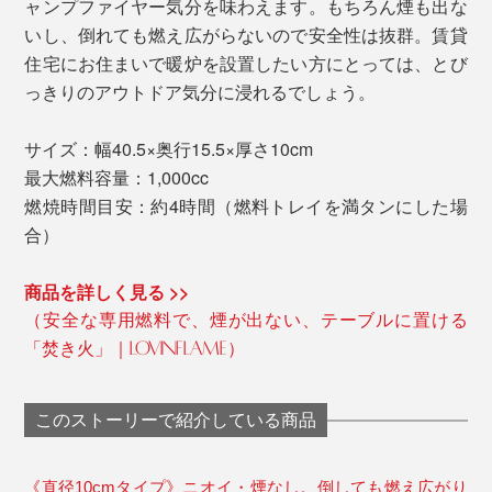
ャンプファイヤー気分を味わえます。もちろん煙も出な
いし、倒れても燃え広がらないので安全性は抜群。賃貸
住宅にお住まいで暖炉を設置したい方にとっては、とび
っきりのアウトドア気分に浸れるでしょう。
サイズ：幅40.5×奥行15.5×厚さ10cm
最大燃料容量：1,000cc
燃焼時間目安：約4時間（燃料トレイを満タンにした場
合）
商品を詳しく見る >>
（安全な専用燃料で、煙が出ない、テーブルに置ける
「焚き火」｜LOVINFLAME）
このストーリーで紹介している商品
《直径10cmタイプ》ニオイ・煙なし。倒しても燃え広がり