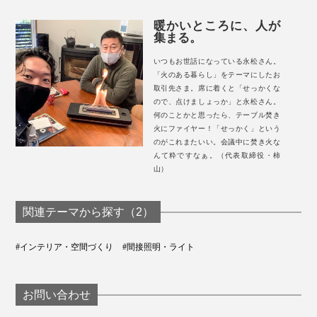
暖かいところに、人が
集まる。
いつもお世話になっている永松さん。
「火のある暮らし」をテーマにしたお
取引先さま。席に着くと「せっかくな
ので、点けましょっか」と永松さん。
何のことかと思ったら、テーブル焚き
火にファイヤー！「せっかく」という
のがこれまたいい。会議中に焚き火な
んて粋ですなぁ。（代表取締役・柿
山）
関連テーマから探す（2）
#インテリア・空間づくり
#間接照明・ライト
お問い合わせ