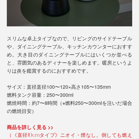
スリムな卓上タイプなので、リビングのサイドテーブル
や、ダイニングテーブル、キッチンカウンターにおすす
め。大き目のダイニングテーブルにはいくつか並べる
と、雰囲気のあるディナーを楽しめます。暖房というよ
りは炎を鑑賞するのにおすすめです。
サイズ：直径直径100〜120×高さ105〜135mm
燃料タンク容量：250〜300ml
燃焼時間：約7〜8時間（※燃料250〜300mlを注いだ場合
の燃焼目安）
商品を詳しく見る >>
（《直径10cmタイプ》ニオイ・煙なし。倒しても燃え