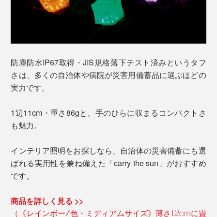
防塵防水IP67取得・JIS規格落下テスト済みというタフ
さは、多くの自治体や病院が災害用備蓄品に選ぶほどの
実力です。
1辺11cm・重さ86gと、手のひらに収まるコンパクトさ
も魅力。
インテリア照明をお探しなら、自治体の災害備蓄にも選
ばれる実用性を兼ね備えた「carry the sun」がおすすめ
です。
商品を詳しく見る >>
（《レインボー7色・ミディアムサイズ》薄さ1.2cmに畳