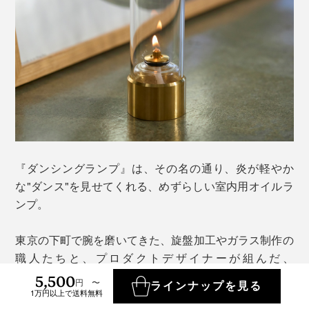
『ダンシングランプ』は、その名の通り、炎が軽やか
な"ダンス"を見せてくれる、めずらしい室内用オイルラ
ンプ。
東京の下町で腕を磨いてきた、旋盤加工やガラス制作の
職人たちと、プロダクトデザイナーが組んだ、
「TOKYO／EAST」による逸品です。
5,500
円 〜
ラインナップを見る
1万円以上で送料無料