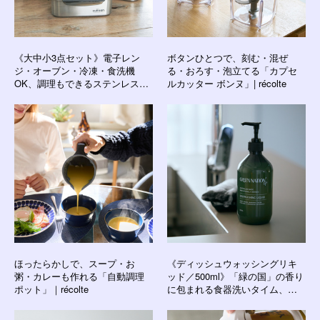
《大中小3点セット》電子レン
ボタンひとつで、刻む・混ぜ
ジ・オーブン・冷凍・食洗機
る・おろす・泡立てる「カプセ
OK、調理もできるステンレス保
ルカッター ボンヌ」| récolte
存容器｜cuitisan クイッティサン
ほったらかしで、スープ・お
《ディッシュウォッシングリキ
粥・カレーも作れる「自動調理
ッド／500ml》「緑の国」の香り
ポット」｜récolte
に包まれる食器洗いタイム、天
然由来成分98％で汚れ落ちしっ
かりな台所用洗剤｜GREEN