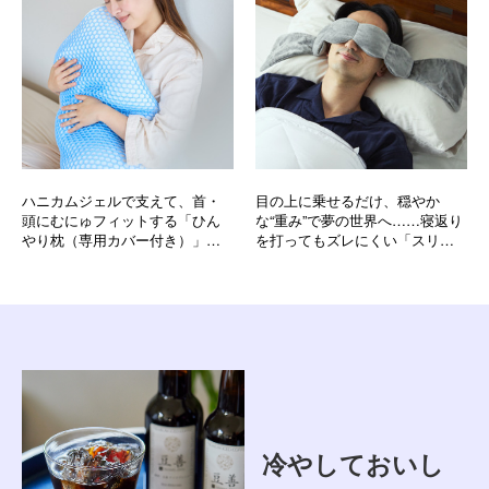
ハニカムジェルで支えて、首・
目の上に乗せるだけ、穏やか
頭にむにゅフィットする「ひん
な“重み”で夢の世界へ……寝返り
やり枕（専用カバー付き）」｜
を打ってもズレにくい「スリー
LUPO
プマスク」｜nodpod
冷やしておいし