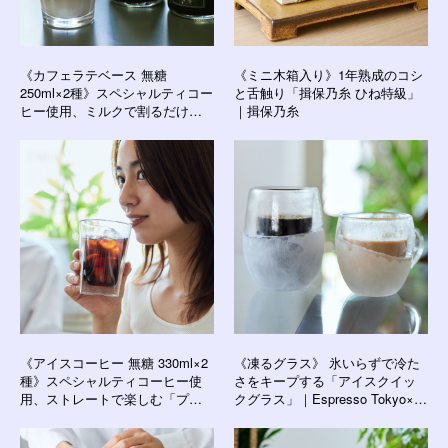
《カフェラテベース 無糖
《ミニ木箱入り》1年熟成のコシ
250ml×2種》スペシャルティコー
と舌触り「揖保乃糸 ひね特級」
ヒー使用、ミルクで割るだけの
｜揖保乃糸
濃厚カフェラテベース｜
Espresso Tokyo×豆善
《アイスコーヒー 無糖 330ml×2
《凍るグラス》 氷いらずで冷た
種》スペシャルティコーヒー使
さをキープする「アイスクイッ
用、ストレートで楽しむ「プレ
クグラス」｜Espresso Tokyo×豆
ミアムアイスコーヒー」｜
善
Espresso Tokyo×豆善