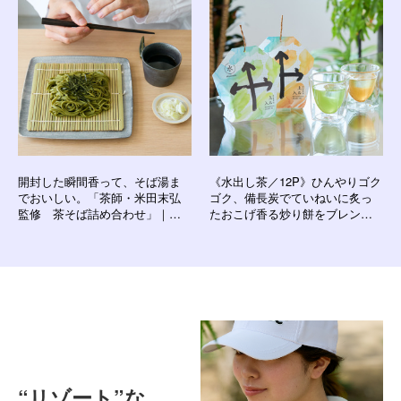
開封した瞬間香って、そば湯ま
《水出し茶／12P》ひんやりゴク
でおいしい。「茶師・米田末弘
ゴク、備長炭でていねいに炙っ
監修 茶そば詰め合わせ」｜カ
たおこげ香る炒り餅をブレンド
ネス製麺×芳香園製茶
した「水出し緑茶・ほうじ茶」
｜京玄米茶 上ル入ル
“リゾート”な