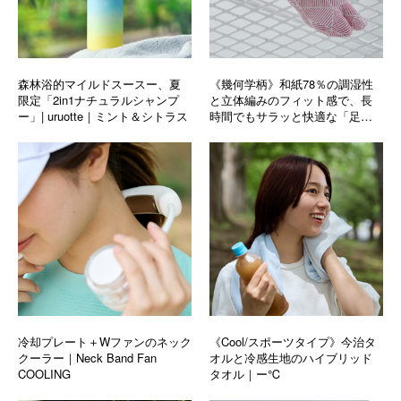
森林浴的マイルドスースー、夏
《幾何学柄》和紙78％の調湿性
限定「2in1ナチュラルシャンプ
と立体編みのフィット感で、長
ー」| uruotte｜ミント＆シトラス
時間でもサラッと快適な「足袋
型ソックス」｜WASI WASI
冷却プレート＋Wファンのネック
《Cool/スポーツタイプ》今治タ
クーラー｜Neck Band Fan
オルと冷感生地のハイブリッド
COOLING
タオル｜ー℃