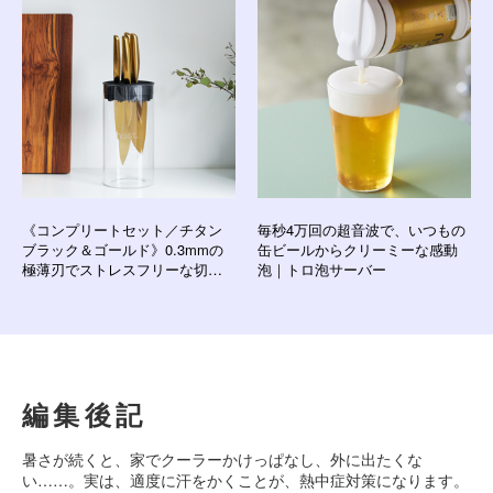
NATION life
《コンプリートセット／チタン
毎秒4万回の超音波で、いつもの
ブラック＆ゴールド》0.3mmの
缶ビールからクリーミーな感動
極薄刃でストレスフリーな切れ
泡｜トロ泡サーバー
味「ナイフ4種＋専用シャープナ
ー＋ガラススタンド」｜hast.
編集後記
暑さが続くと、家でクーラーかけっぱなし、外に出たくな
い……。実は、適度に汗をかくことが、熱中症対策になります。