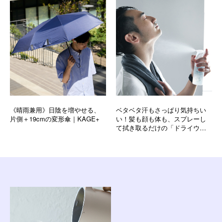
《晴雨兼用》日陰を増やせる、
ベタベタ汗もさっぱり気持ちい
片側＋19cmの変形傘｜KAGE+
い！髪も顔も体も、スプレーし
て拭き取るだけの「ドライウォ
ッシュ」｜YODELLOUTDOOR