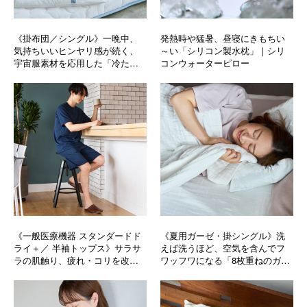
《掛布団／シングル》一晩中、
発熱時や猛暑、昼寝にきもちい
気持ちいいヒンヤリ感が続く、
～い「シリコン製水枕」｜シリ
宇宙服素材を応用した「冷たい
コンウォーターピロー
布団」｜The ICE 27
《一般医療機器 スタンダードド
《夏用ガーゼ・掛シングル》洗
ライ＋／ 半袖トップス》サラサ
えば洗うほど、空気を含んでフ
ラの肌触り、疲れ・コリを改善
ワッフワになる「8枚重ねのガー
する「リカバリーウエア」｜
ゼケット」｜ZEPPINハグエアー
VENEX