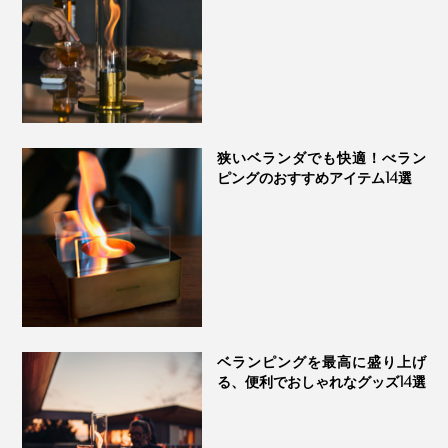
その後、90分後に0℃まで下がりましたが、ビールが凍
ることはなく、8時間たっても5℃以上にはなりません
でした。
※外気温やクーラーボックスによって変動します。
狭いベランダでも快適！べラン
ピングのおすすめアイテム14選
「ブロック保冷剤」自体は、約10時間の冷凍で、-10℃
を5時間キープ。何度でも繰り返し使えます。
ベランピングを最高に盛り上げ
る、便利でおしゃれなグッズ14選
保冷バッグに缶ビール６本と本品を入れて、平均外気温24.2℃の室外に放