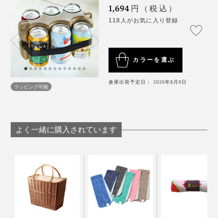
1,694
円（税込）
118人がお気に入り登録
カラーを選ぶ
倉庫出荷予定日： 2026年8月9日
ラッピング可能
冷えたビールの温度をキープするのはもちろんのこと、
よく一緒に購入されています
常温のビールをキンキンに冷やすことも可能。
常温（23℃）のビールが何分で飲み頃温度になるか実
際に試したところ、10分間で2〜3℃ずつ下がり、約60
分後に5℃になりました。
※外気温やクーラーボックスによって変動します。