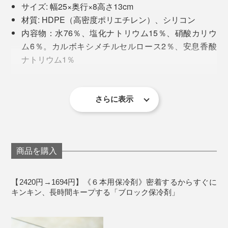
サイズ: 幅25×奥行×8高さ13cm
材質: HDPE（高密度ポリエチレン）、シリコン
内容物：水76％、塩化ナトリウム15％、硝酸カリウ
ム6％。カルボキシメチルセルロース2％、安息香酸
ナトリウム1％
重量：約1450ｇ
要冷凍時間：10時間以上
※長期間使用しない場合はバンドを取り外して保管してください。
さらに表示
一方、保冷バッグに「ブロック保冷剤」と缶ビールを入
れて測定した時は、約60分で5℃に。単純比較はできま
商品を購入
せんが、「ブロック保冷剤」の保冷パワーは氷水と遜色
上部の穴に指をかけて、保冷バッグから取り出せば、ア
ないレベル。
ウトドアの高揚感がアップします。
【2420円→1694円】《６本用保冷剤》密着するからすぐに
キンキン、長時間キープする「ブロック保冷剤」
まさに、“ヤバ冷え”です！