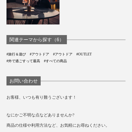
置した場青の保冷剤表面の温度変化（メーカー調べ）
※外気温やクーラーボックスによって変動します。
ビールだけでなく、ペットボトルやワインボトルにも合
う形状なので、屋外だけでなく、家でうっかり冷やし忘
れた時にも使えそうです。
関連テーマから探す（6）
#旅行＆遊び
#アウトドア
#アウトドア
#OUTLET
#外で過ごすって最高
#すべての商品
お問い合わせ
お客様、いつも有り難うございます！
なにかご不明な点などありませんか?
商品の仕様や利用方法など、お気軽にお尋ねください。