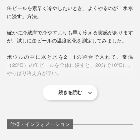
缶ビールを素早く冷やしたいとき、よくやるのが「氷水
に浸す」方法。
確かに冷蔵庫で冷やすよりも早く冷える実感があります
が、試しに缶ビールの温度変化を測定してみました。
ボウルの中に水と氷を2：1の割合で入れて、常温
缶の丸みに合わせた凹みには、６本のビールがピタッ。
（23℃）の缶ビールを全体に浸すと、20分で10℃に。
シリコンのバンドで固定することで、缶との接地面積が
やっぱり冷え方が早い。
大きくなり、保冷剤の冷たさを素早く伝える仕組み。シ
リコンバンドのフィット感は強力なので、１本でもしっ
かり固定できます。
続きを読む
その後氷が溶けてくると下がり方が鈍くなったので、さ
らに氷を投入。50分で5℃になりました。氷の量が最初
ボディの色は、「オリーブ」と「サンドベージュ」の２
から多ければ、もっと早く冷えたかもしれません。
色。保冷剤にありがちなブルーではなく、自然の中に置
いても浮かないミリタリーカラーがなんとも粋。
仕様・インフォメーション