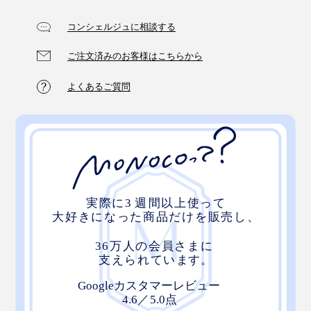
コンシェルジュに相談する
ご注文済みのお客様はこちらから
別売りの保冷バッグ「ソフト保冷バッグ」は、本品「ブ
ロック保冷剤」がぴったり入るサイズ。ぜひ一緒に使っ
よくあるご質問
てください。