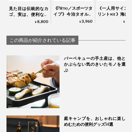
※室温23℃、「ソフト保冷バッグ」に本品「ブロック保冷剤」と常温のビ
ール６本を入れ、蓋を開けたビールに温度計を差し込み、10分ごとに計測
《Prime／スポーツタ
《一人用サイズ /
見た目は伝統的なカ
（MONOCO調べ）。
イプ》今治タオルと
リントver. 》海に
ゴ、実は、便利な保
冷感生地のハイブリ
にも“優しい”、
冷バッグ｜チェルシ
3,960
5,
8,800
¥
¥
¥
ビールを冷蔵庫で冷やすと、飲み頃温度に冷えるまでに
ッドタオル｜ー℃
つかないビーチ
ーフードクーラー
ンケット| LAGU
約5時間以上かかるので、冷却力は約5倍以上。めちゃく
この商品が紹介されている記事
ちゃ冷える！
バーベキューの手土産は、他と
かぶらない気のきいたモノを選
ぶ
庭キャンプを、おしゃれに楽し
めむための便利グッズ14選