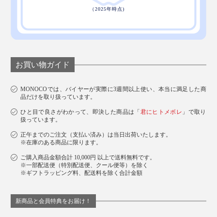
クーラーボックスでせっかく運んだビールがイマイチぬ
るい……そんな残念気分にさよなら。いつでもどこで
も“ヤバ冷え”を持ち運んでください。
お買い物ガイド
MONOCOでは、バイヤーが実際に3週間以上使い、本当に満足した商
品だけを取り扱っています。
ひと目で良さがわかって、即決した商品は「
君にヒトメボレ
」で取り
扱っています。
正午までのご注文（支払い済み）は当日出荷いたします。
※在庫のある商品に限ります。
ご購入商品金額合計 10,000円 以上で送料無料です。
※一部配送便（特別配送便、クール便等）を除く
※ギフトラッピング料、配送料を除く合計金額
新商品と会員特典をお届け！