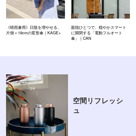
《晴雨兼用》日陰を増やせる、
親指ひとつで、穏やかスマート
片側＋19cmの変形傘｜KAGE+
に開閉する「電動フルオート
傘」｜CAN
空間リフレッシ
ュ