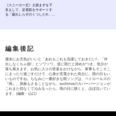
《スニーカー丈》土踏まずを下
支えして、足底筋をサポートす
る「疲れしらずのくつした®」｜
エコノレッグ
編集後記
週末にお天気がいいと「あれもこれも洗濯しておきたい!」「外
出しなくちゃ損!」とソワソワ。逆に雨だと諦めがつき、気分が
落ち着きます。お気に入りの音楽をかけながら、家事もそこそこ
にまったり過ごすだけで、心身が充電された気分に。雨の日もい
いものですね。ちなみに一番好きな雨ソングは、ペトロールズの
『雨』。原曲もさることながら、suchmosのカバーバージョンが
これまた切なくて沁みるったら。雨の日に聴くと、ほぼ泣いてい
ます。(編集・山口)