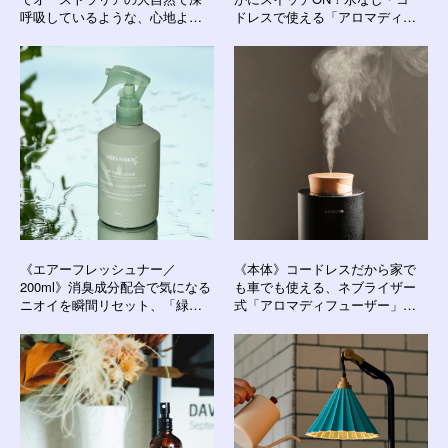
呼吸しているような、心地よさ
ドレスで使える「アロマディフ
漂う香り｜GREEN NATION life
ューザー 2」｜WEEK END｜
AROMA DIFFUSER 2
《エアーフレッシュナー／
《本体》コードレスだから家で
200ml》消臭成分配合で気になる
も車でも使える、ネブライザー
ニオイを瞬間リセット、「緑の
式「アロマディフューザー」｜
国」の香りに包まれる天然アロ
Lovaroma
マのミストスプレー｜GREEN
NATION life