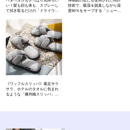
い！髪も顔も体も、スプレーし
技術で、吸湿＆脱臭しながら湿
て拭き取るだけの「ドライウォ
度60％をキープする「シューズ
ッシュ」｜YODELLOUTDOOR
ケア」｜SHOES VITAMIN
《ワッフルスリッパ》素足サラ
サラ、ホテルのタオルに包まれ
るような「播州織スリッパ」｜
LOOM&SPOOL