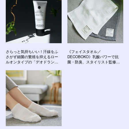
さらっと気持ちいい！汗線をふ
《フェイスタオル／
さがず細菌の繁殖を抑えるロー
DECOBOKO》乳酸パワーで抗
ルオンタイプの「デオドラント
菌・防臭、スタイリスト監修の
ローション（男女兼用）」｜
インテリアタオル｜BIO FOR
Care of Gerd
THE EARTH