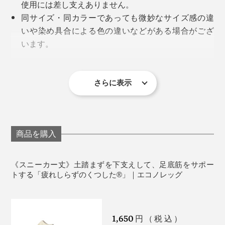
使用には差し支えありません。
同サイズ・同カラーであっても微妙なサイズ感の違
いや染め具合による色の違いなどがある場合がござ
います。
製品の特性上1枚ずつの加工となり、多少の歪み・シ
ワ・色の出方・風合い・サイズ等1枚ごとに微妙に違
います。 サイズ等は着用や洗濯をしていただくとな
さらに表示
じんできます。
2枚重ねでのご使用はおやめください。
足のサイズに合った靴下をご使用ください。
足の爪が伸びている、乾燥して足の角質が固くなっ
商品を購入
ている、足と靴のサイズが合っていないなどの場
合、生地に穴が開くことがありますのでご注意くだ
《スニーカー丈》土踏まずを下支えして、足底筋をサポー
さい。
トする「疲れしらずのくつした®」｜エコノレッグ
脚に異常を感じられる場合や体に異常を感じた場合
はご使用をおやめください。
使用感には個人差があります。
1,650
円（税込）