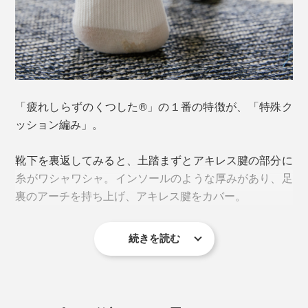
アーチが崩れることで、足裏のバネ機能が低下。衝撃を
吸収できず、足の筋肉に余計な負担がかかって疲れやす
くなり、土踏まずやかかとが痛む原因にもなるのだと
「疲れしらずのくつした®」の１番の特徴が、「特殊ク
か。
ッション編み」。
靴下を裏返してみると、土踏まずとアキレス腱の部分に
2.靴下のズレで、足の動きにロスが出る
糸がワシャワシャ。インソールのような厚みがあり、足
裏のアーチを持ち上げ、アキレス腱をカバー。
足の動きのロスを生んでいるのが、靴下。「靴下が靴の
中でズレる」、「足が靴下の中でズレる」という2つの
続きを読む
「ズレ」によって余計な動きが生じ、それを補正しよう
としてさらに負荷がかかります。
靴下が靴と足の間を取り持ち、「靴・靴下・足」を一体