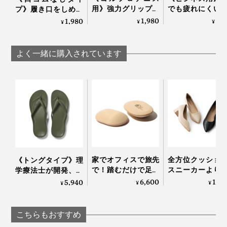
用》強力グリップで
でも疲れにくい
プ》履き口をしめつ
しっかり踏み込める
り落ちにくい「
けない疲れしらずの
1,980
2,
1,980
¥
¥
¥
「Varie×cross」｜エ
パーデキる男の
くつした｜エコノレ
コノレッグ
下」｜エコノレッ
ッグ
よく一緒に購入されています
家でオフィスで旅先
全方位クッショ
《トングタイプ》理
で！踏むだけで足か
スニーカーより
学療法士が開発、世
ら元気になれる「足
かな「コンフォ
界600万人の足を支
6,600
11,
5,940
¥
¥
¥
裏マッサージ器」|ア
パンプス」
える「アーチサポー
ーチドクター ふみふ
Piccadilly
トサンダル」｜
み
Archies
こちらもおすすめ