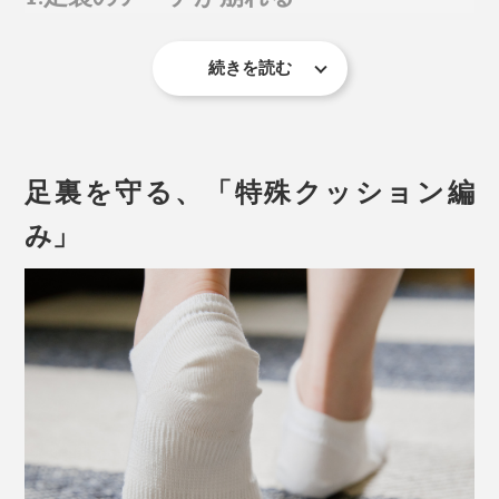
続きを読む
米国足病医協会の調べによると、歩くときに足にかかる
力は、ゆっくり歩く時でも体重の約1.2倍、走ると約3
倍、ジャンプは約6倍。その衝撃の一部を足裏のアーチ
構造が受け止めています。
足裏を守る、「特殊クッション編
たとえ、普段は足裏のアーチがしっかりしていても、長
み」
時間立ちっぱなしでいると次第に崩れるもの。同じ人で
も朝と夕方とでは、アーチの角度が違うそうです。