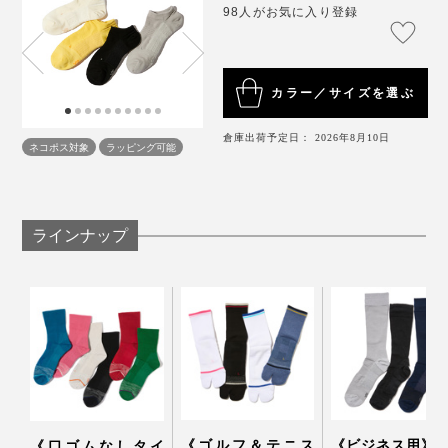
98人がお気に入り登録
カラー／サイズを選ぶ
倉庫出荷予定日： 2026年8月10日
ネコポス対象
ラッピング可能
ラインナップ
《ゴルフ＆テニス
《ビジネス用》
《口ゴムなしタイ