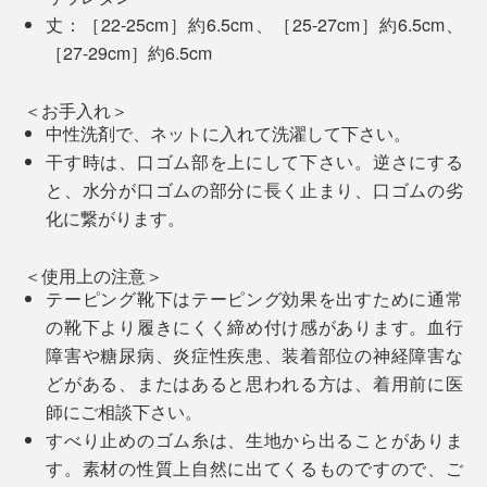
丈：［22-25cm］約6.5cm、［25-27cm］約6.5cm、
スのような固さはありません。
［27-29cm］約6.5cm
「クッション編み」と「テーピング編み」の合わせ技
＜お手入れ＞
で、足裏のアーチを支え、動きのロスをなくし、安定し
中性洗剤で、ネットに入れて洗濯して下さい。
た姿勢をキープ。足の筋肉が効率的に動くことで、“疲
干す時は、口ゴム部を上にして下さい。逆さにする
れしらず”を実現しています。
と、水分が口ゴムの部分に長く止まり、口ゴムの劣
家の中で履くのもおすすめ。この靴下を履くと、ちょっ
化に繋がります。
としたルームシューズを履いている感覚で、フローリン
グの足当たりも柔らか。すべりにくいのもいい。
＜使用上の注意＞
テーピング靴下はテーピング効果を出すために通常
写真左からイエロー、グレー、オフホワイト、ブラック
の靴下より履きにくく締め付け感があります。血行
一度これを体感すると、他のものが履けなくなる人が多
足裏にはロゴ、足の甲には左右の目印として「L」と
障害や糖尿病、炎症性疾患、装着部位の神経障害な
いというのも納得です！
「R」が配色で編み込まれ、おしゃれ心をくすぐられま
どがある、またはあると思われる方は、着用前に医
す。
師にご相談下さい。
すべり止めのゴム糸は、生地から出ることがありま
す。素材の性質上自然に出てくるものですので、ご