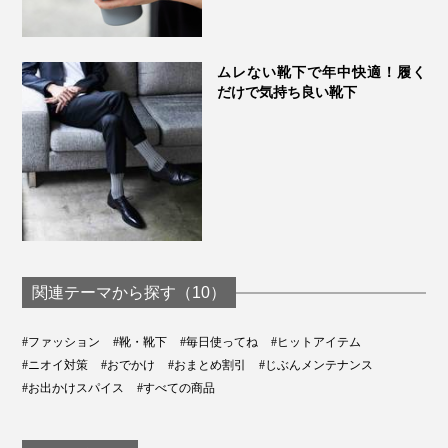
ムレない靴下で年中快適！履く
だけで気持ち良い靴下
関連テーマから探す（10）
#ファッション
#靴・靴下
#毎日使ってね
#ヒットアイテム
#ニオイ対策
#おでかけ
#おまとめ割引
#じぶんメンテナンス
#お出かけスパイス
#すべての商品