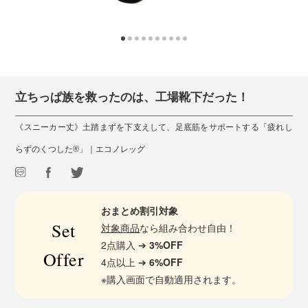
立ちっぱ族を救ったのは、工場靴下だった！
《スニーカー丈》土踏まずを下支えして、足底筋をサポートする「疲れし
らずのくつした®」｜エコノレッグ
おまとめ割引対象
Set
対象商品
なら組み合わせ自由！
2点購入 ➔
3%OFF
Offer
4点以上 ➔
6%OFF
※購入画面で自動適用されます。