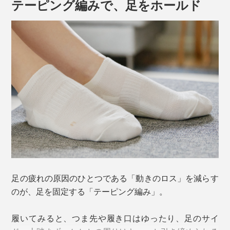
テーピング編みで、足をホールド
化することで、動きのロスがなくなりますが、普通の靴
下にそこまでの機能はありません。
この２大原因を解決したのが、靴下の街、奈良・大和高
田市の老舗靴下メーカー「西垣靴下」。
一般的に、靴下の衝撃緩和に用いられるのはループ状の
「パイル編み」ですが、硬い安全靴には強度とサポート
力が足りず、独自に開発されたのが、この「特殊クッシ
ョン編み」。
足の疲れの原因のひとつである「動きのロス」を減らす
のが、足を固定する「テーピング編み」。
クッション性は、通常の靴下の4倍、パイルの2倍。摩耗
耐久性は10倍！（当社比）
履いてみると、つま先や履き口はゆったり、足のサイ