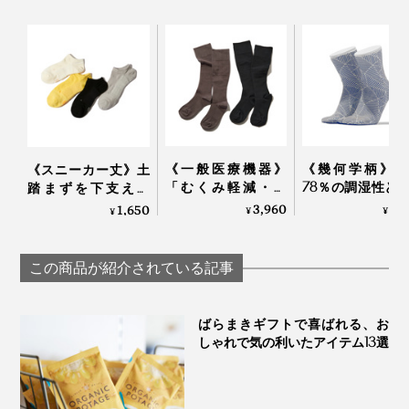
《一般医療機器》
《幾何学柄》和
《スニーカー丈》土
「むくみ軽減・快
78％の調湿性と
踏まずを下支えし
適・おしゃれ」三拍
編みのフィット
て、足底筋をサポー
3,960
3,
1,650
¥
¥
¥
子揃った「コットン
で、長時間でも
トする「疲れしらず
リブ着圧ソックス」
ッと快適な「足
のくつした®」｜エ
｜MAEÉ
ソックス」｜WA
コノレッグ
この商品が紹介されている記事
WASI
ばらまきギフトで喜ばれる、お
しゃれで気の利いたアイテム13選