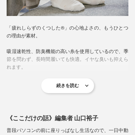
「疲れしらずのくつした®」の心地よさの、もうひとつ
の理由が素材。
吸湿速乾性、防臭機能の高い糸を使用しているので、季
節を問わず、長時間履いても快適。イヤな臭いも抑えら
れます。
普通の靴下は左右対称ですが、本品は左右反転の形状。
続きを読む
さらに、甲とふくらはぎを通気性の高いメッシュ編みに
足の形に合わせて緻密に設計されているため、左右が決
することで、ムレやすさを軽減しています。
まっています。
本品「スニーカー丈」は、スニーカーを履いた時に履き
足指の付け根部分には、ポリウレタンゴムを編み込み、
《ここだけの話》編集者 山口裕子
口がチラッと見えるくらいの丈。スニーカーと色を合わ
グリップ力を強化。靴下の表裏ともすべり止め効果があ
せても、差し色をアクセントにしてもおしゃれです。
普段パソコンの前に座りっぱなし生活なので、一日中動
るので、「靴の中の靴下」と「靴下の中の足」の両方の