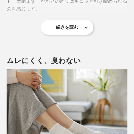
ド・土踏まず・かかとの周りはキュッと引き締められる
足当たりが良く、滑らず、擦り切れにくい構造で、特許
のを感じます。
履くだけで足をキュッとサポートし、「ベタ足になる→
を取得しています。
（※）
歩く姿勢が崩れる→足腰が痛くなる」負のループをスト
※特許番号6284256
ップ。「靴・靴下・足」を一体化して、動きのロスを軽
続きを読む
伸縮性の異なる複数の編み地を組み合わせることで、テ
減し、疲れにくさを実現しました。
ーピング効果を発揮。足が靴下の中でズレることのない
よう、しっかりホールドして、歩き方のねじれを補正し
実際に体感した人の口コミで人気に火がつき、2020年
ます。
には、令和2年度近畿経済産業局長賞を衣料品として初
ムレにくく、臭わない
めて受賞、おもてなしセレクション金賞も受賞していま
スニーカーソックスには、靴の中で脱げてしまうストレ
す。
スがつきものですが、本品は大丈夫。かかとにもWのテ
ーピング技術
を用いて、足と靴下を固定し、短くて
（※）
も脱げにくい構造で安定した姿勢をキープできます。
※Wヒールロック（特許番号7482169）