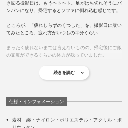
き回る撮影日は、もうヘトヘト。足がはち切れそうにパ
ズレを防ぎます。
ンパンになり、帰宅するとソファに倒れ込む感じです。
ところが、「疲れしらずのくつした」を、撮影日に履い
てみたところ、疲れ方がいつもの半分くらい！
まったく疲れないまでは言えないものの、帰宅後にご飯
の支度ができるくらいの体力が残っていました。
続きを読む
足の見た目も、はっきり分かるくらい違ってびっくり。
撮影日の夜は、膝から下がひと回り太くなるのを感じま
すが、これを履いた日は気にならない程度でした。
仕様・インフォメーション
カラーは、鮮やかな「イエロー」、ベーシックな「グレ
ー」「オフホワイト」「ブラック」の4色展開。
素材：綿・ナイロン・ポリエステル・アクリル・ポ
しっかりとしたホールド感はありつつも、窮屈さはな
リウレタン
く、履き心地は快適。スポーツ専用のサポーターソック