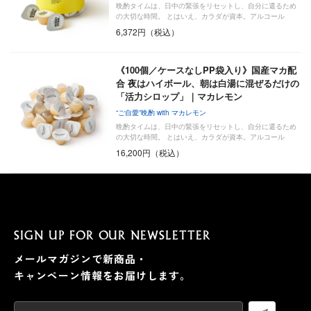
晩酌タイムは、日中の緊張をリセットし、自分に還るため
の大切な時間。 とはいえ、カラダが資本。アルコール
の“…
6,372円（税込）
《100個／ケースなしPP袋入り》国産マカ配
合 夜はハイボール、朝は白湯に混ぜるだけの
「活力シロップ」｜マカレモン
“ご自愛”晩酌 with マカレモン
晩酌タイムは、日中の緊張をリセットし、自分に還るため
の大切な時間。 とはいえ、カラダが資本。アルコール
の“…
16,200円（税込）
SIGN UP FOR OUR NEWSLETTER
メールマガジンで新商品・
キャンペーン情報をお届けします。