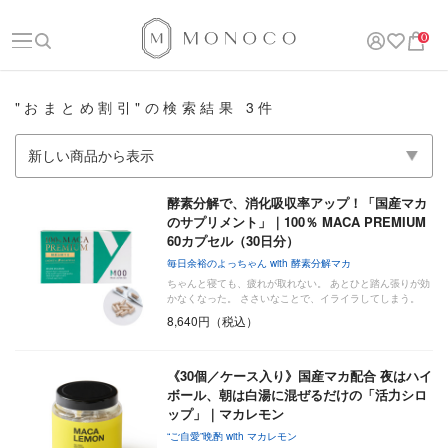
0
"おまとめ割引"の検索結果 3件
酵素分解で、消化吸収率アップ！「国産マカ
のサプリメント」｜100％ MACA PREMIUM
60カプセル（30日分）
毎日余裕のよっちゃん with 酵素分解マカ
ちゃんと寝ても、疲れが取れない。 あとひと踏ん張りが効
かなくなった。 ささいなことで、イライラしてしまう。
…
8,640円（税込）
《30個／ケース入り》国産マカ配合 夜はハイ
ボール、朝は白湯に混ぜるだけの「活力シロ
ップ」｜マカレモン
“ご自愛”晩酌 with マカレモン