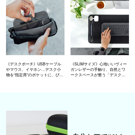
《デスクポーチ》USBケーブル
《SLIMサイズ》心地いいヴィー
やマウス、イヤホン…デスク小
ガンレザーの手触り、自然とワ
物を“指定席”のポケットに、ぴっ
ークスペースが整う「デスクマ
たり収納できる“気配り次男”な
ット」｜Orbitkey Deskmat
「ビジネスポーチ」｜Orbitkey