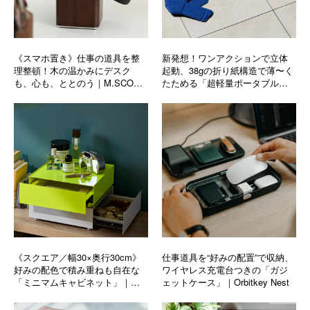
《スマホ置き》仕事の道具を整
新発想！ワンアクションで立体
理整頓！木の温かみにデスク
起動、38gの折り紙構造で薄〜く
も、心も、ととのう｜M.SCOOP
たためる「超軽量ポータブルマ
Mobile catcher
ウス」
《スクエア／幅30×奥行30cm》
仕事道具を“好みの配置”で収納、
好みの配色で積み重ねも自在な
ワイヤレス充電台つきの「ガジ
「ミニマムキャビネット」｜
ェットケース」｜Orbitkey Nest
KaKuKo