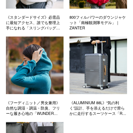
《スタンダードサイズ》必需品
800フィルパワーのダウンジャケ
に最短アクセス、誰でも整理上
ット「南極観測隊モデル」｜
手になれる「スリングバッグ」
ZANTER
｜Orbitkey
《フーディニット／男女兼用》
《ALUMINIUM 88L》“気の利
自然な調湿・調温・防臭、フリ
く”設計、手を添えるだけで滑ら
ーな履き心地の「WUNDER
かに走行するスーツケース「R
WEAR シームレスフーディ」｜
TRUNK ALUMINIUM」｜
BRING
RAWROW