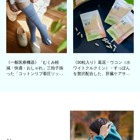
《一般医療機器》「むくみ軽
《30粒入り》葛花・ウコン（ホ
減・快適・おしゃれ」三拍子揃
ワイトクルクミン）・すっぽん
った「コットンリブ着圧ソック
を贅沢配合した、肝臓ケアサプ
ス」｜MAEÉ
リメント｜葛花