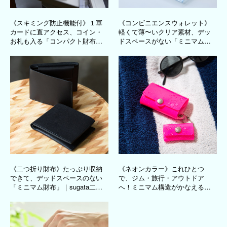
《スキミング防止機能付》１軍
《コンビニエンスウォレット》
カードに直アクセス、コイン・
軽くて薄〜いクリア素材、デッ
お札も入る「コンパクト財布」
ドスペースがない「ミニマム財
｜EXENTRI
布」｜sugata
《二つ折り財布》たっぷり収納
《ネオンカラー》これひとつ
できて、デッドスペースのない
で、ジム・旅行・アウトドア
「ミニマム財布」｜sugata二つ
へ！ミニマム構造がかなえる、
折り財布
軽量＆収納力の「ミニ財布」｜
SALLIES