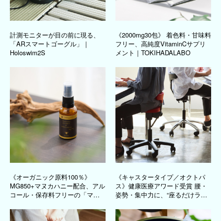
計測モニターが目の前に現る、
《2000mg30包》 着色料・甘味料
「ARスマートゴーグル」｜
フリー、高純度VitaminCサプリ
Holoswim2S
メント｜TOKIHADALABO
《オーガニック原料100％》
《キャスタータイプ／オクトパ
MG850+マヌカハニー配合、アル
ス》健康医療アワード受賞 腰・
コール・保存料フリーの「マヌ
姿勢・集中力に、“座るだけラー
カ＆プロポリス スプレー」｜24
ニングチェアー”｜ayur-chair アー
ORGANIC DAYS
ユル・チェアー