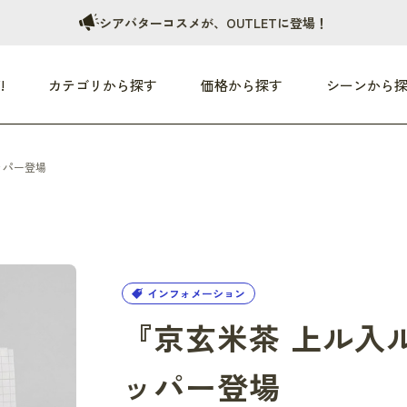
シアバターコスメが、OUTLETに登場！
!
カテゴリから探す
価格から探す
シーンから
ッパー登場
つめた〜い夏、どうぞ！
HEALTHY
家電
HOME
ファッション
- 3,000円
3,000円 - 5,000円
5,000円 - 10,000円
OP10
すべて
すべて
すべて
すべて
す
朝までぐっすり
リビング家電
居心地のいい空間
服
ひ
商品 (新着順)
本気で休む
キッチン家電
家事ルンルン
バッグ
ほ
覧
インフォメーション
いつも清潔
美容・健康家電
食いしん坊クラブ
靴・靴下
や
じぶんメンテナンス
オーディオ家電
料理と団らん
レイングッズ
仕
『京玄米茶 上ル入
め割引
おうちエクササイズ
ファッション／小物
レット
の他
ッパー登場