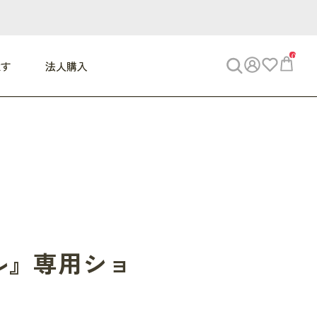
0
探す
法人購入
WORK
ビジネス
ENJOY
寝具
10,000円 - 30,000円
30,000円以上
べて
すべて
すべて
すべて
らめきデスク
PC・スマホ関連
お出かけスパイス
敷き寝具
っと一息ふぅ
椅子・クッション
思い出トラベル
掛け寝具
っぱり清潔感
収納
外で過ごすって最高
パジャマ
事へGO
ビジネス／小物
好き・・にどっぷり
枕・小物
ル』専用ショ