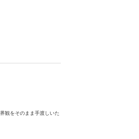
食料品
旅行・遊び
すべて
すべて
最後のひと口までキンキン
ドリンク
旅行
フード
アウトドア
旅行遊び／その他
世界観をそのまま手渡しいた