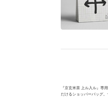
キッチン
すべて
調理家電
調理器具
食器
タオル・ふきん
キッチン雑貨
『京玄米茶 上ル入ル』専
だけるショッパーバッグ。