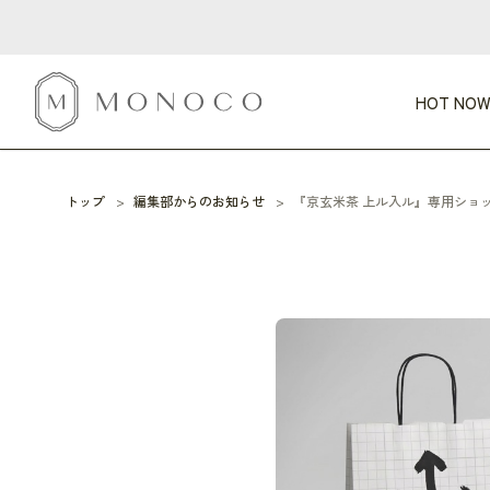
HOT NOW
トップ
編集部からのお知らせ
『京玄米茶 上ル入ル』専用ショ
新商品
CATEGORY
PRICE
SCENE
HOT NOW!
GIFTS
インテリア
1,000円未満
1,000円 
今週のT
カテゴリから探す
価格から探す
シーンから探す
すべて
すべて
特別な贈りもの
家具
すべての
会話が弾む
収納
特集一
気のきく手土産
照明
毎日使ってね
インテリア雑貨
おまと
ベランダ・庭
アウト
インテリア／そ