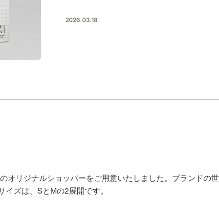
日用品
健康・美容
2026.03.18
すべて
すべて
ひんやり今治タオル、生き返る〜
掃除・洗濯
肌・髪ケア
タオル
バスグッズ
スリッパ
ひんやりグッズ
防災用品
あったかグッズ
水筒
健康グッズ
日用品／その他
オーラルケア
用のオリジナルショッパーをご用意いたしました。ブランドの
サイズは、SとMの2展開です。