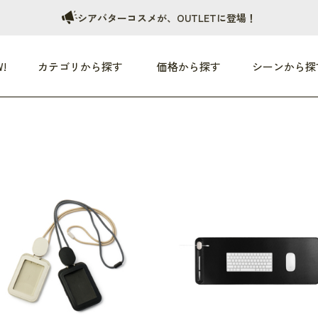
シアバターコスメが、OUTLETに登場！
!
カテゴリから探す
価格から探す
シーンから探
つめた〜い夏、どうぞ！
HEALTHY
家電
HOME
ファッション
- 3,000円
3,000円 - 5,000円
5,000円 - 10,000円
OP10
すべて
すべて
すべて
すべて
す
朝までぐっすり
リビング家電
居心地のいい空間
服
ひ
商品 (新着順)
本気で休む
キッチン家電
家事ルンルン
バッグ
ほ
覧
いつも清潔
美容・健康家電
食いしん坊クラブ
靴・靴下
や
じぶんメンテナンス
オーディオ家電
料理と団らん
レイングッズ
仕
め割引
おうちエクササイズ
ファッション／小物
レット
の他