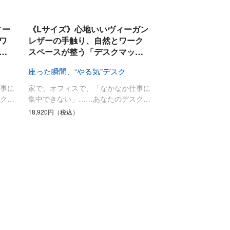
食料品
旅行・遊び
すべて
すべて
最後のひと口までキンキン
ィー
《Lサイズ》心地いいヴィーガン
ドリンク
旅行
ワ
レザーの手触り、自然とワーク
…
スペースが整う「デスクマッ…
フード
アウトドア
旅行遊び／その他
座った瞬間、“やる気”デスク
事に
家で、オフィスで、「なかなか仕事に
ク…
集中できない」……あなたのデスク…
18,920円（税込）