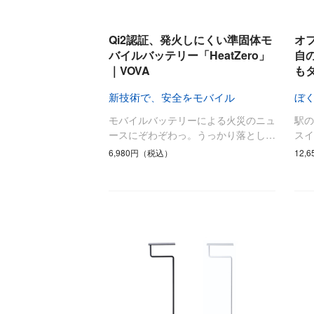
キッチン
すべて
Qi2認証、発火しにくい準固体モ
オ
調理家電
バイルバッテリー「HeatZero」
自
｜VOVA
も
調理器具
食器
新技術で、安全をモバイル
タオル・ふきん
モバイルバッテリーによる火災のニュ
駅
キッチン雑貨
ースにぞわぞわっ。うっかり落とし…
スイ
6,980円（税込）
12,