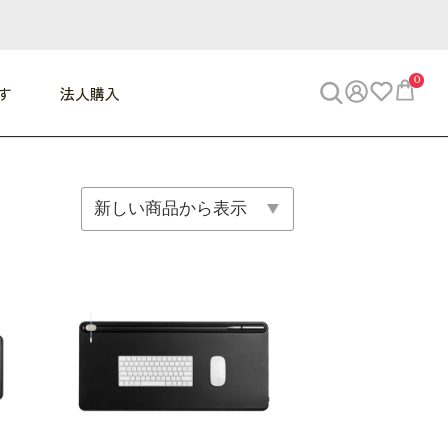
0
す
法人購入
WORK
ビジネス
ENJOY
寝具
10,000円 - 30,000円
30,000円以上
べて
すべて
すべて
すべて
らめきデスク
PC・スマホ関連
お出かけスパイス
敷き寝具
っと一息ふぅ
椅子・クッション
思い出トラベル
掛け寝具
っぱり清潔感
収納
外で過ごすって最高
パジャマ
事へGO
ビジネス／小物
好き・・にどっぷり
枕・小物