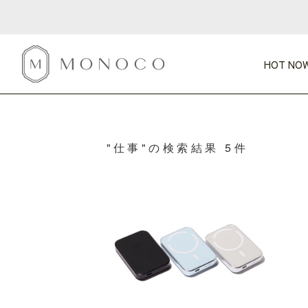
HOT NOW
新商品
CATEGORY
PRICE
SCENE
HOT NOW!
GIFTS
インテリア
"仕事"の検索結果 5件
1,000円未満
1,000円 
今週のT
カテゴリから探す
価格から探す
シーンから探す
すべて
すべて
特別な贈りもの
家具
すべての
会話が弾む
収納
特集一
気のきく手土産
照明
毎日使ってね
インテリア雑貨
おまと
ベランダ・庭
アウト
インテリア／そ