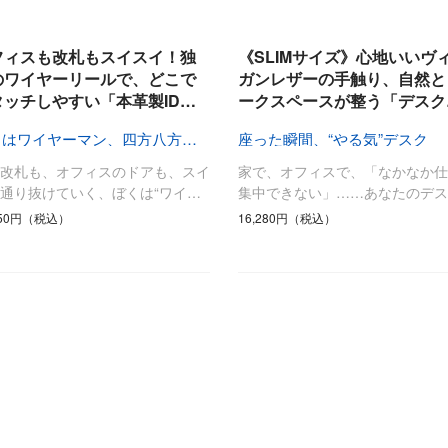
日用品
健康・美容
すべて
すべて
ひんやり今治タオル、生き返る〜
フィスも改札もスイスイ！独
《SLIMサイズ》心地いいヴ
掃除・洗濯
肌・髪ケア
のワイヤーリールで、どこで
ガンレザーの手触り、自然と
タッチしやすい「本革製ID…
ークスペースが整う「デスク
タオル
バスグッズ
スリッパ
ひんやりグッズ
ぼくはワイヤーマン、四方八方スムーズタッチ！
座った瞬間、“やる気”デスク
防災用品
あったかグッズ
の改札も、オフィスのドアも、スイ
家で、オフィスで、「なかなか仕
水筒
健康グッズ
通り抜けていく、ぼくは“ワイ…
集中できない」……あなたのデス
日用品／その他
オーラルケア
650円（税込）
16,280円（税込）