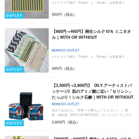
※ストライプ柄の「Purple」と「Brown」は表裏違う
950円（税込）
OUTLET
【660円→495円】桐生シルク10％ ミニタオ
ル｜WITH OR WITHOUT
MONOCO OUTLET
※ストライプ柄の「Purple」と「Brown」は表裏違う
495円（税込）
OUTLET
【3,500円→2,800円】《N.Y.アーティストパ
ッケージ》肌のアミノ酸に近い「セリシン」
たっぷり！シルク石鹸｜WITH OR WITHOUT
MONOCO OUTLET
泡立てるほどに、“世界”への夢もふくらんでいく……群
馬・桐生発『WITH OR WITHOUT（ウィズ オア ウィズア
ウ…
2,800円（税込）
OUTLET
【5500円→4400円】桐生シルク10％ バスタ