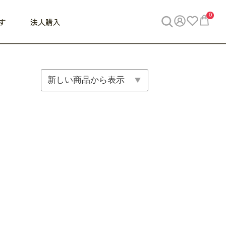
0
す
法人購入
WORK
ビジネス
ENJOY
寝具
10,000円 - 30,000円
30,000円以上
べて
すべて
すべて
すべて
らめきデスク
PC・スマホ関連
お出かけスパイス
敷き寝具
っと一息ふぅ
椅子・クッション
思い出トラベル
掛け寝具
っぱり清潔感
収納
外で過ごすって最高
パジャマ
事へGO
ビジネス／小物
好き・・にどっぷり
枕・小物
食料品
旅行・遊び
すべて
すべて