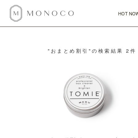
HOT NOW
新商品
CATEGORY
PRICE
SCENE
HOT NOW!
GIFTS
インテリア
"おまとめ割引"の検索結果 2件
1,000円未満
1,000円 
今週のT
カテゴリから探す
価格から探す
シーンから探す
すべて
すべて
特別な贈りもの
家具
すべての
会話が弾む
収納
特集一
気のきく手土産
照明
毎日使ってね
インテリア雑貨
おまと
ベランダ・庭
アウト
インテリア／そ
キッチン
すべて