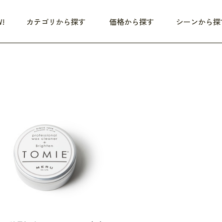
!
カテゴリから探す
価格から探す
シーンから探
つめた〜い夏、どうぞ！
HEALTHY
家電
HOME
ファッション
- 3,000円
3,000円 - 5,000円
5,000円 - 10,000円
OP10
すべて
すべて
すべて
すべて
す
朝までぐっすり
リビング家電
居心地のいい空間
服
ひ
商品 (新着順)
本気で休む
キッチン家電
家事ルンルン
バッグ
ほ
覧
いつも清潔
美容・健康家電
食いしん坊クラブ
靴・靴下
や
じぶんメンテナンス
オーディオ家電
料理と団らん
レイングッズ
仕
め割引
おうちエクササイズ
ファッション／小物
レット
の他
日用品
健康・美容
すべて
すべて