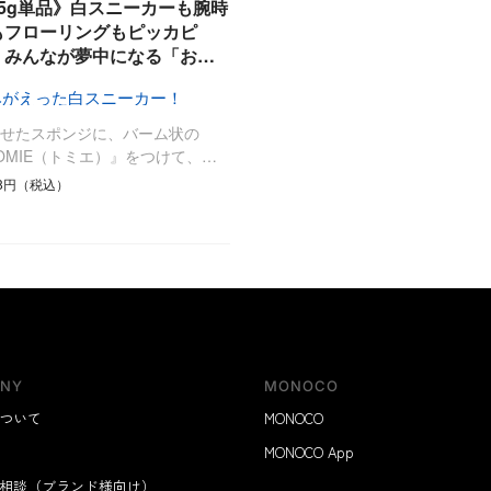
ひんやり今治タオル、生き返る〜
75g単品》白スニーカーも腕時
掃除・洗濯
肌・髪ケア
もフローリングもピッカピ
。みんなが夢中になる「お…
タオル
バスグッズ
スリッパ
ひんやりグッズ
みがえった白スニーカー！
防災用品
あったかグッズ
らせたスポンジに、バーム状の
水筒
健康グッズ
OMIE（トミエ）』をつけて、…
日用品／その他
オーラルケア
78円（税込）
NY
MONOCO
ついて
MONOCO
MONOCO App
相談（ブランド様向け）