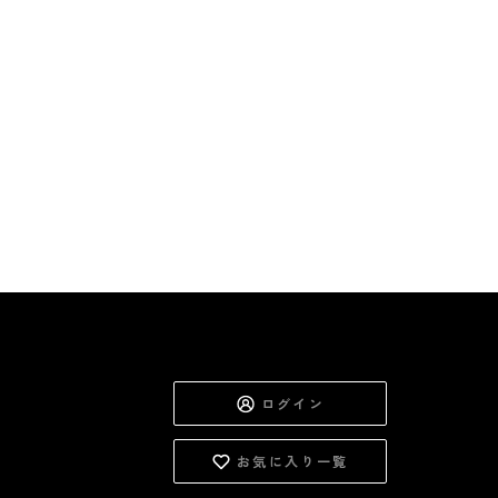
最後のひと口までキンキン
ドリンク
旅行
フード
アウトドア
旅行遊び／その他
ログイン
お気に入り一覧