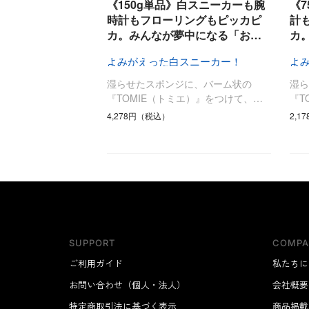
《150g単品》白スニーカーも腕
《
調理家電
時計もフローリングもピッカピ
計
カ。みんなが夢中になる「お…
カ
調理器具
食器
よみがえった白スニーカー！
よ
タオル・ふきん
湿らせたスポンジに、バーム状の
湿
キッチン雑貨
『TOMIE（トミエ）』をつけて、…
『T
4,278円（税込）
2,1
SUPPORT
COMPA
ご利用ガイド
私たちに
お問い合わせ（個人・法人）
会社概要
特定商取引法に基づく表示
商品掲載