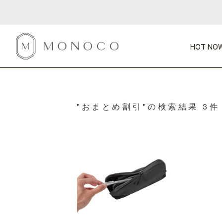
HOT NOW
新商品
CATEGORY
PRICE
SCENE
HOT NOW!
GIFTS
インテリア
"おまとめ割引"の検索結果 3件
1,000円未満
1,000円 
今週のT
カテゴリから探す
価格から探す
シーンから探す
すべて
すべて
特別な贈りもの
家具
すべての
会話が弾む
収納
特集一
気のきく手土産
照明
毎日使ってね
インテリア雑貨
おまと
ベランダ・庭
アウト
インテリア／そ