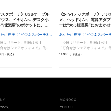
日用品
健康・美容
すべて
すべて
ひんやり今治タオル、生き返る〜
デスクポーチ》USBケーブル
《2-in-1テックポーチ》デジ
掃除・洗濯
肌・髪ケア
マウス、イヤホン…デスク小
メ、ヘッドホン、電源アダプ
を“指定席”のポケットに、…
ーは“太っ腹長男”におまかせ
タオル
バスグッズ
スリッパ
ひんやりグッズ
あなたに忠実！“ビジネスポーチ3兄弟”
防災用品
あったかグッズ
今日はリモート、明日は出社」
「今日はリモート、明日は出社」
水筒
健康グッズ
合せはシェアオフィスで」 働…
「打合せはシェアオフィスで」 
日用品／その他
オーラルケア
20円（税込）
14,960円（税込）
NY
MONOCO
ついて
MONOCO