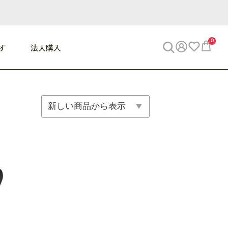
0
す
法人購入
WORK
ビジネス
ENJOY
寝具
10,000円 - 30,000円
30,000円以上
べて
すべて
すべて
すべて
らめきデスク
PC・スマホ関連
お出かけスパイス
敷き寝具
っと一息ふぅ
椅子・クッション
思い出トラベル
掛け寝具
っぱり清潔感
収納
外で過ごすって最高
パジャマ
事へGO
ビジネス／小物
好き・・にどっぷり
枕・小物