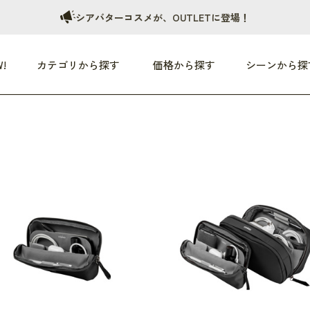
シアバターコスメが、OUTLETに登場！
!
カテゴリから探す
価格から探す
シーンから探
つめた〜い夏、どうぞ！
HEALTHY
家電
HOME
ファッション
- 3,000円
3,000円 - 5,000円
5,000円 - 10,000円
OP10
すべて
すべて
すべて
すべて
す
朝までぐっすり
リビング家電
居心地のいい空間
服
ひ
商品 (新着順)
本気で休む
キッチン家電
家事ルンルン
バッグ
ほ
覧
いつも清潔
美容・健康家電
食いしん坊クラブ
靴・靴下
や
じぶんメンテナンス
オーディオ家電
料理と団らん
レイングッズ
仕
め割引
おうちエクササイズ
ファッション／小物
レット
の他