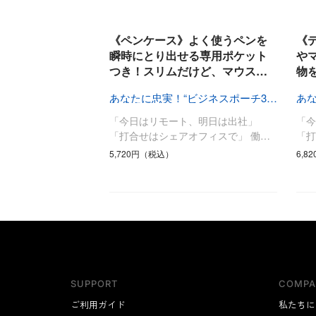
キッチン
すべて
《ペンケース》よく使うペンを
《
調理家電
瞬時にとり出せる専用ポケット
や
つき！スリムだけど、マウス…
物
調理器具
食器
あなたに忠実！“ビジネスポーチ3兄弟”
タオル・ふきん
「今日はリモート、明日は出社」
「
キッチン雑貨
「打合せはシェアオフィスで」 働…
「打
5,720円（税込）
6,8
SUPPORT
COMPA
ご利用ガイド
私たちに