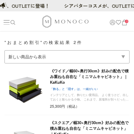
が、OUTLETに登場！
シアバターコスメが、OUTLET
0
"おまとめ割引"の検索結果 2件
《ワイド／幅60×奥行30cm》好みの配色で積
み重ねも自在な「ミニマムキャビネット」｜
KaKuKo
「飾る」と「隠す」は、一緒がいい
インテリアとして、飾りたい愛用品。 よく使うけど、出し
ておくと散らかる小物。 これまで、居場所が別々だった…
25,300円（税込）
《スクエア／幅30×奥行30cm》好みの配色で
積み重ねも自在な「ミニマムキャビネット」
｜KaKuKo