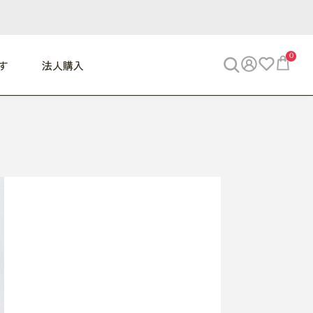
0
す
法人購入
WORK
ビジネス
ENJOY
寝具
10,000円 - 30,000円
30,000円以上
べて
すべて
すべて
すべて
らめきデスク
PC・スマホ関連
お出かけスパイス
敷き寝具
っと一息ふぅ
椅子・クッション
思い出トラベル
掛け寝具
っぱり清潔感
収納
外で過ごすって最高
パジャマ
事へGO
ビジネス／小物
好き・・にどっぷり
枕・小物