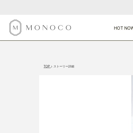
HOT NOW
新商品
CATEGORY
PRICE
SCENE
HOT NOW!
GIFTS
インテリア
1,000円未満
1,000円 
TOP
ストーリー詳細
今週のT
カテゴリから探す
価格から探す
シーンから探す
すべて
すべて
特別な贈りもの
家具
すべての
会話が弾む
収納
特集一
気のきく手土産
照明
毎日使ってね
インテリア雑貨
おまと
ベランダ・庭
アウト
インテリア／そ