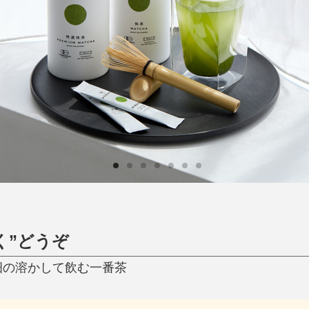
日用品
健康・美容
すべて
すべて
ひんやり今治タオル、生き返る〜
掃除・洗濯
肌・髪ケア
タオル
バスグッズ
スリッパ
ひんやりグッズ
防災用品
あったかグッズ
水筒
健康グッズ
日用品／その他
オーラルケア
く”どうぞ
畑の溶かして飲む一番茶