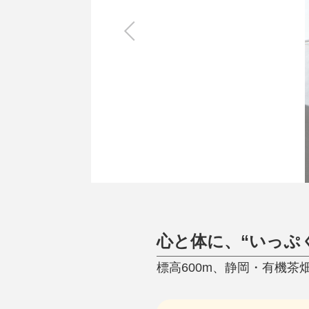
キッチン
すべて
調理家電
調理器具
食器
タオル・ふきん
キッチン雑貨
心と体に、“いっぷ
標高600m、静岡・有機茶