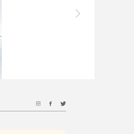
食料品
旅行・遊び
すべて
すべて
最後のひと口までキンキン
ドリンク
旅行
フード
アウトドア
旅行遊び／その他