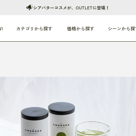
シアバターコスメが、OUTLETに登場！
!
カテゴリから探す
価格から探す
シーンから探
つめた〜い夏、どうぞ！
HEALTHY
家電
HOME
ファッション
- 3,000円
3,000円 - 5,000円
5,000円 - 10,000円
OP10
すべて
すべて
すべて
すべて
す
朝までぐっすり
リビング家電
居心地のいい空間
服
ひ
商品 (新着順)
本気で休む
キッチン家電
家事ルンルン
バッグ
ほ
覧
いつも清潔
美容・健康家電
食いしん坊クラブ
靴・靴下
や
じぶんメンテナンス
オーディオ家電
料理と団らん
レイングッズ
仕
め割引
おうちエクササイズ
ファッション／小物
レット
の他