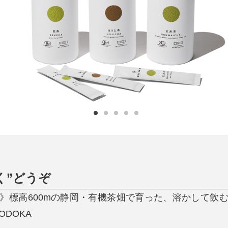
日用品
健康・美容
すべて
すべて
ひんやり今治タオル、生き返る〜
掃除・洗濯
肌・髪ケア
タオル
バスグッズ
スリッパ
ひんやりグッズ
防災用品
あったかグッズ
水筒
健康グッズ
日用品／その他
オーラルケア
く”どうぞ
》標高600mの静岡・有機茶畑で育った、溶かして飲
ODOKA