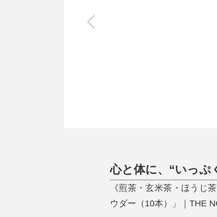
キッチン
すべて
調理家電
調理器具
食器
タオル・ふきん
キッチン雑貨
心と体に、“いっぷ
《煎茶・玄米茶・ほうじ茶
ウダー（10本）」｜THE N