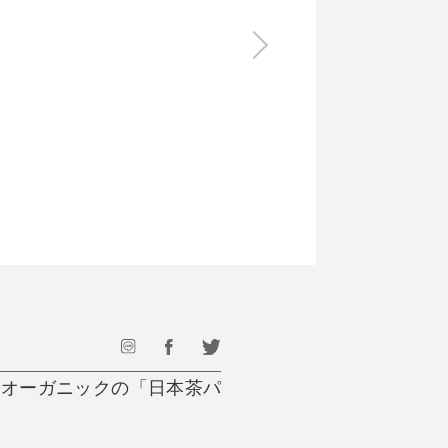
食料品
旅行・遊び
すべて
すべて
最後のひと口までキンキン
ドリンク
旅行
フード
アウトドア
旅行遊び／その他
むオーガニックの「日本茶パ