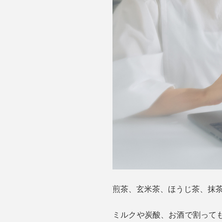
煎茶、玄米茶、ほうじ茶、抹
ミルクや炭酸、お酒で割って