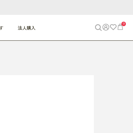
0
す
法人購入
WORK
ビジネス
ENJOY
寝具
10,000円 - 30,000円
30,000円以上
べて
すべて
すべて
すべて
らめきデスク
PC・スマホ関連
お出かけスパイス
敷き寝具
っと一息ふぅ
椅子・クッション
思い出トラベル
掛け寝具
っぱり清潔感
収納
外で過ごすって最高
パジャマ
事へGO
ビジネス／小物
好き・・にどっぷり
枕・小物