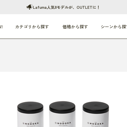
Lafuma人気8モデルが、OUTLETに！
!
カテゴリから探す
価格から探す
シーンから探
つめた〜い夏、どうぞ！
HEALTHY
家電
HOME
ファッション
- 3,000円
3,000円 - 5,000円
5,000円 - 10,000円
OP10
すべて
すべて
すべて
すべて
す
朝までぐっすり
リビング家電
居心地のいい空間
服
ひ
商品 (新着順)
本気で休む
キッチン家電
家事ルンルン
バッグ
ほ
覧
いつも清潔
美容・健康家電
食いしん坊クラブ
靴・靴下
や
じぶんメンテナンス
オーディオ家電
料理と団らん
レイングッズ
仕
め割引
おうちエクササイズ
ファッション／小物
レット
の他