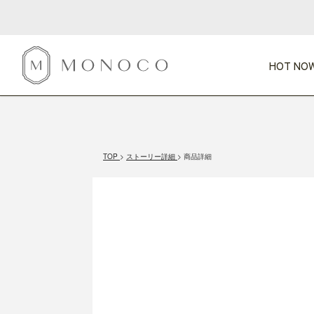
HOT NOW
新商品
CATEGORY
PRICE
SCENE
HOT NOW!
GIFTS
インテリア
1,000円未満
1,000円 
TOP
ストーリー詳細
商品詳細
今週のT
カテゴリから探す
価格から探す
シーンから探す
すべて
すべて
特別な贈りもの
家具
すべての
会話が弾む
収納
特集一
気のきく手土産
照明
毎日使ってね
インテリア雑貨
おまと
ベランダ・庭
アウト
インテリア／そ