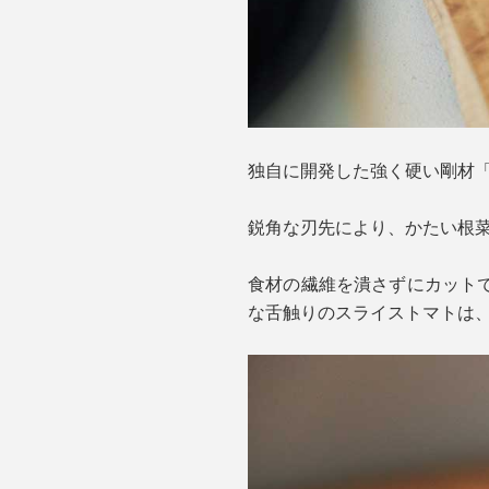
独自に開発した強く硬い剛材「
鋭角な刃先により、かたい根
食材の繊維を潰さずにカット
な舌触りのスライストマトは