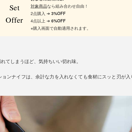
Set
対象商品
なら組み合わせ自由！
2点購入 ➔
3%OFF
Offer
4点以上 ➔
6%OFF
※購入画面で自動適用されます。
漏れてしまうほど、気持ちいい切れ味。
ディションナイフは、余計な力を入れなくても食材にスッと刃が