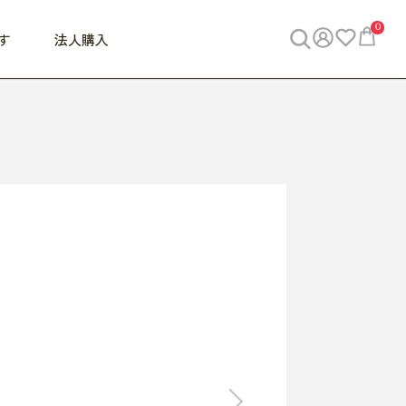
0
す
法人購入
WORK
ビジネス
ENJOY
寝具
10,000円 - 30,000円
30,000円以上
べて
すべて
すべて
すべて
らめきデスク
PC・スマホ関連
お出かけスパイス
敷き寝具
っと一息ふぅ
椅子・クッション
思い出トラベル
掛け寝具
っぱり清潔感
収納
外で過ごすって最高
パジャマ
事へGO
ビジネス／小物
好き・・にどっぷり
枕・小物
食料品
旅行・遊び
すべて
すべて