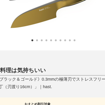
ひんやり今治タオル、生き返る〜
掃除・洗濯
肌・髪ケア
タオル
バスグッズ
スリッパ
ひんやりグッズ
防災用品
あったかグッズ
水筒
健康グッズ
日用品／その他
オーラルケア
、料理は気持ちいい
ブラック＆ゴールド》0.3mmの極薄刃でストレスフリ
刃渡り16cm）」｜hast.
おまとめ割引対象