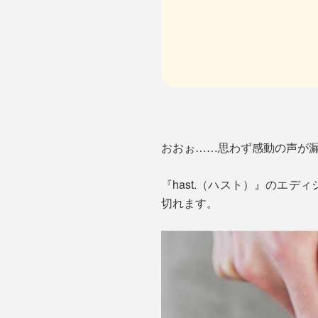
おおぉ……思わず感動の声が
『hast.（ハスト）』のエ
切れます。