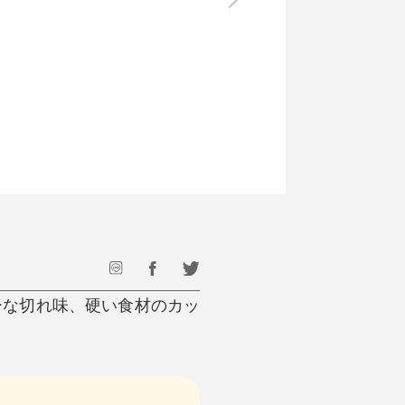
最後のひと口までキンキン
ドリンク
旅行
フード
アウトドア
旅行遊び／その他
ーな切れ味、硬い食材のカッ