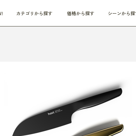
!
カテゴリから探す
価格から探す
シーンから探
つめた〜い夏、どうぞ！
HEALTHY
家電
HOME
ファッション
- 3,000円
3,000円 - 5,000円
5,000円 - 10,000円
OP10
すべて
すべて
すべて
すべて
す
朝までぐっすり
リビング家電
居心地のいい空間
服
ひ
商品 (新着順)
本気で休む
キッチン家電
家事ルンルン
バッグ
ほ
覧
いつも清潔
美容・健康家電
食いしん坊クラブ
靴・靴下
や
じぶんメンテナンス
オーディオ家電
料理と団らん
レイングッズ
仕
め割引
おうちエクササイズ
ファッション／小物
レット
の他
日用品
健康・美容
すべて
すべて