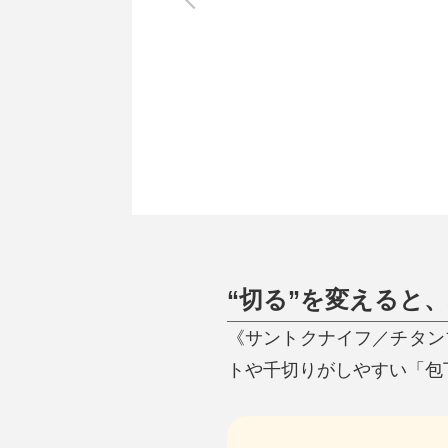
調理家電
調理器具
食器
タオル・ふきん
キッチン雑貨
“切る”を変えると
《サントクナイフ／チタン
トや千切りがしやすい「包丁（