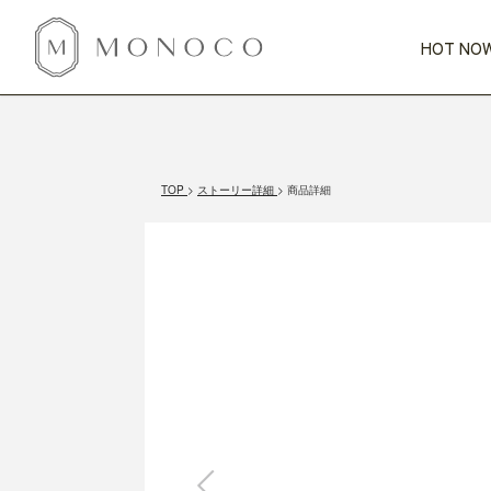
HOT NOW
新商品
CATEGORY
PRICE
SCENE
HOT NOW!
GIFTS
インテリア
1,000円未満
1,000円 
TOP
ストーリー詳細
商品詳細
今週のT
カテゴリから探す
価格から探す
シーンから探す
すべて
すべて
特別な贈りもの
家具
すべての
会話が弾む
収納
特集一
気のきく手土産
照明
毎日使ってね
インテリア雑貨
おまと
ベランダ・庭
アウト
インテリア／そ
キッチン
すべて