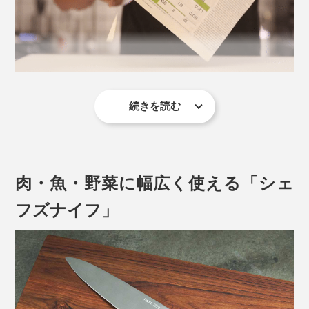
写真は「
シェフズナイフ／チタンブラック
」
繊維や果肉を潰さずきれいに切れるから、断面はとても
みずみずしい。いつも食べているトマトが、驚くほど舌
続きを読む
それを実現したのが、独自に開発した「マトリックスパ
触りなめらかでおいしく感じます。
ウダーハイス」。従来の鋼の相反する特性である、「硬
度」と「強度」を絶妙なバランスで組み合わせた、まっ
かたい根菜類やパイナップルもサクっと切れて、野菜の
たく新しい鋼材です。
千切りやみじん切りもスムーズ。切れにくい鶏肉の皮や
肉・魚・野菜に幅広く使える「シェ
生魚の筋も、すんなりと捌（さば）けて楽しい！
フズナイフ」