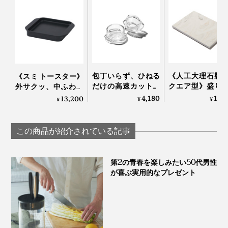
包丁いらず、ひねる
《人工大理石製
《スミ トースター》
だけの高速カット！
クエア型》盛り
外サクッ、中ふわっ
生姜やパセリにも使
が見違えて、会
と焼きあがる、炭プ
4,180
10,
13,200
写真は「
コンプリートセット／チタンゴールド
」
¥
¥
¥
えてお手入れしやす
弾む「サービン
レートのトースター
い「みじん切りツー
ード」｜Fermier
｜Sumi
最近ホームシェフに目覚めたパートナーや友人へのギフ
ル」｜Garlic Twist 4.0
この商品が紹介されている記事
トにも喜ばれるはずです。
素材そのもののおいしさを引き出す『hast.』のエディシ
第2の青春を楽しみたい50代男性
が喜ぶ実用的なプレゼント
ョンナイフ。
食材にスッとナイフが入る気持ちよさ、きれいに切れる
喜びを、あなたの手で確かめてみてください。いつのま
にか、料理が癒しの時間に変わるかもしれません。