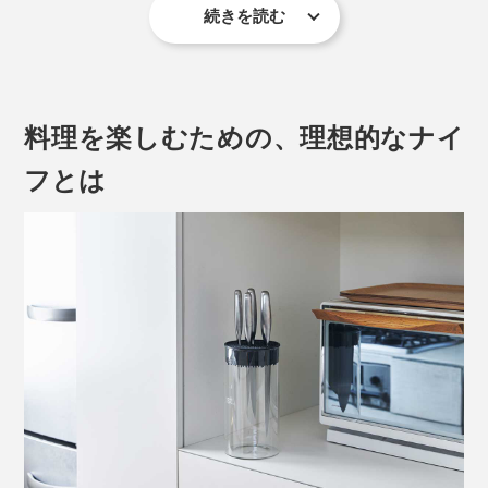
続きを読む
刃とハンドルの理想的な重量バランスが見つかるまで、
幾度もプロトタイプを作成し、テストと調整を繰り返し
ました。
料理を楽しむための、理想的なナイ
実際の重量よりも、持った時に軽く感じさせてくれるの
フとは
は、この優れたバランス性のおかげ。
刃先が鋭いので、肉の筋切りや魚の腹ワタを取る作業に
も便利。レストランなどの厨房で、よく使われているナ
イフの種類でもあります。
継ぎ目や溝のない本品は、刃を洗浄した流れでそのまま
柄尻までスポンジを滑らせることができるので、くまな
く洗えて清潔を保ちやすいのです。