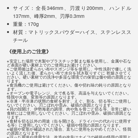
の“瞑想”のような時間が過ごせるとも言われています。
サイズ：全長346mm、刃渡り200mm、ハンドル
い間に、驚くほど切れ味が蘇るので、メンテナンスもと
137mm、峰厚2mm、刃厚0.3mm
ても楽なのです。
刻んだ完成物が目に見えるから、大きな達成感も得られ
重量：170g
て、ストレス解消にもいいのだとか。
材質：マトリックスパウダーハイス、ステンレスス
チール
写真は「
コンプリートセット／チタンブラック
」
《使用上のご注意》
※安定した場所で木製やプラスチック製まな板を使用し、金属や石な
その結果、世界トップクラスの英国独立研究機関
ど表面が硬い素材上でのご使用はお避けください。
※ご使用後は柔らかい布やスポンジ等を使用し、中性洗剤で優しく洗
『CATRA社』による試験では、世界最高評価基準であ
いよく流した後、柔らかい布で水分を拭き取りすぐに 乾燥させてく
ださい。硬い素材での洗浄や多湿な環境での保管は傷や錆の原因とな
る［Excellent］を、切れ味は50％超え、耐久性は117％
ります。
※食洗機のご使用は避けてください。傷や切れ味の鈍りの原因となり
超えという、驚くべき記録を残しました。
ます。
※オーブンや電子レンジ、火で炙る等、高温を与えないでください。
怪我や火傷、変形等の原因となります。
※冷凍・半冷凍の状態の食材を刺す、えぐ、割る、切る等にご使用し
（※テストレファレンス番号：No.SRG/989853A：切れ味性能150/110,刃
ないでください。刃こぼれや歪み、破損の原因となります。
※貝の殻開け、伊勢海老の調理、肉や魚を骨ごと切る等、非常に硬い
先耐久性1171/550）
食材にはご使用しないでください。刃こぼれや歪み、破損の原因とな
ります。
※食材を切る以外の用途（缶を開ける、ドライバーの代わりに使用す
る等）に使用しないでください。破損や怪我の原因となります。
※破損や変形が確認された場合、直ちに使用をおやめください。怪我
の原因となります。
写真は「
シェフズナイフ／チタンブラック
」
※誤った用途や使用方法、改造や改良はナイフの破損や怪我の原因と