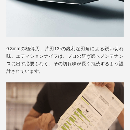
まずはトマトを薄くスライスして、その切れ味を確かめ
0.3mmの極薄刃、片刃13°の鋭利な刃角による鋭い切れ
てください。余計な力を入れなくても、スッと薄皮に刃
味。エディションナイフは、プロの研ぎ師へメンテナン
が入り、ストンと気持ちよくカット。
スに出す必要もなく、その切れ味が長く持続するよう設
計されています。