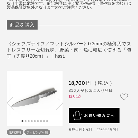
なり非常に危険です。前記内容に伴う変形や破損（傷や錆を含む）は
製品保証対象外となりますのでご注意ください。
じつは私も、以前からストレスが溜まると、ネギやミョ
ウガを千切りにして大量の薬味ストックをつくったり、
商品を購入
根菜類を千切りにしたりと、刻むことを密かな発散法に
していました。ちなみに書類をシュレッダーにかけて、
細切れになっていく様子を眺めるのも大好物（笑）。
《シェフズナイフ／マットシルバー》0.3mmの極薄刃でス
トレスフリーな切れ味、野菜・肉・魚に幅広く使える「包
丁（刃渡り20cm）」｜hast.
『hast.』は、何の抵抗もなくスムーズに切れるから、こ
切れ味や扱いやすさだけではなく、キッチンでの高揚感
の「千切り・みじん切り」発散法がさらに気持ちいい！
も掻き立てるデザイン。珍しいゴールドやスタイリッシ
専用の研ぎ棒「
ホーニングロッド
」も素晴らしく、シュ
ュなブラック、クリーンな印象のシルバー、揃えたくな
18,700
ッシュッシュッとナイフの刃を滑らせるだけで、瞬く間
円（税込）
る3色のカラーリングも魅力的です。
に切れ味が戻るという手軽さ。
316人がお気に入り登録
残り1点
お買い物カゴへ
倉庫出荷予定日： 2026年8月9日
送料無料
ラッピング可能