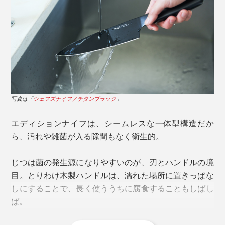
やや幅広で長めに設計したハンドルは、握りやすく、手
の中で滑りにくい形状に。指を添えやすい、流れるよう
なカーブも特徴です。
写真は「
シェフズナイフ／チタンブラック
」
写真は「
シェフズナイフ／チタンブラック
」
刃渡りが20cm と長いので、白菜やキャベツなどの大き
エディションナイフは、シームレスな一体型構造だか
な野菜をカットしやすく、一度に大量のみじん切りをし
ら、汚れや雑菌が入る隙間もなく衛生的。
たり、塊肉や生魚を捌いたりするのにちょうどいいサイ
ズ感です。
じつは菌の発生源になりやすいのが、刃とハンドルの境
目。とりわけ木製ハンドルは、濡れた場所に置きっぱな
しにすることで、長く使ううちに腐食することもしばし
ば。
写真は「
シェフズナイフ／チタンブラック
」