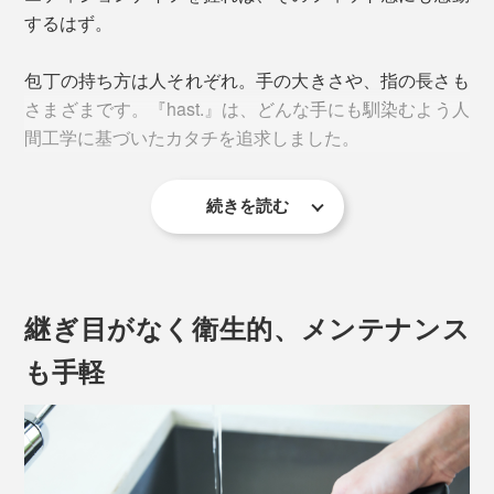
するはず。
包丁の持ち方は人それぞれ。手の大きさや、指の長さも
さまざまです。『hast.』は、どんな手にも馴染むよう人
間工学に基づいたカタチを追求しました。
続きを読む
余計な力を入れずとも、シェフズナイフをスーッと手前
に引くだけで、繊維がきれいに切れるから、刺身の柵
（さく）からのそぎ切りもしやすく、プロのような美し
継ぎ目がなく衛生的、メンテナンス
い断面に気分が上がります。
も手軽