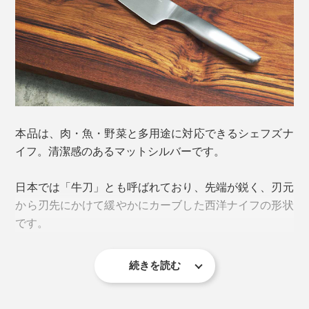
写真は
「
サントクナイフ／チタンブラック
」
本品は、肉・魚・野菜と多用途に対応できるシェフズナ
イフ。清潔感のあるマットシルバーです。
ミシュランの星を獲得する世界のトップシェフにも厨房
もともと「パウダーハイス」とは、風車のベアリング
で愛用されるプロ仕様ですが、料理が苦手な初心者でも
（軸受）やドリルビット（切削工具）にも使用されてい
日本では「牛刀」とも呼ばれており、先端が鋭く、刃元
扱いやすくデザインされています。むしろ、これから料
るほど強靭な鋼材。
から刃先にかけて緩やかにカーブした西洋ナイフの形状
理をはじめたい人にこそ、ぜひ使ってほしい包丁です。
です。
それを、『hast.』が目指す硬さ（切れ味）と強さ（割
れ・欠けにくさ）、優れた耐腐食性（サビにくさ）へと
続きを読む
さらに向上させるため、エディションナイフ専用に調合
しているのです。