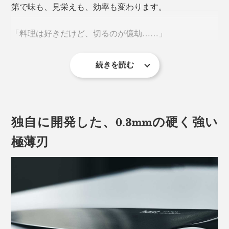
第で味も、見栄えも、効率も変わります。
「料理は好きだけど、切るのが億劫……」
続きを読む
カット野菜の需要が増えているいま、そう感じている人
が多いのも事実。
独自に開発した、0.3mmの硬く強い
料理を息抜きとして楽しむ人も、日々のタスクとしてこ
なしている人も、『hast.』のエディションナイフで「切
極薄刃
る」を“気持ちいい時間”に変えませんか。