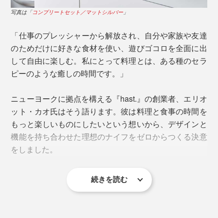
生肉や生魚を切った後、まるごと漂白剤などの使用もで
写真は「
コンプリートセット／マットシルバー
」
調理中の濡れた手でも扱いやすい、ストレスフリーなフ
きるので、お店でも重宝されています。
ォルムです。
「仕事のプレッシャーから解放され、自分や家族や友達
のためだけに好きな食材を使い、遊びゴコロを全面に出
して自由に楽しむ。私にとって料理とは、ある種のセラ
ピーのような癒しの時間です。」
ニューヨークに拠点を構える『hast.』の創業者、エリオ
ット・カオ氏はそう語ります。彼は料理と食事の時間を
もっと楽しいものにしたいという想いから、デザインと
機能を持ち合わせた理想のナイフをゼロからつくる決意
をしました。
続きを読む
エディションナイフは、長期間研がずに切れ味が持続す
るように設計されていますが、永久ではないため、専用
の「
ホーニングロッド（別売）
」での簡単なお手入れが