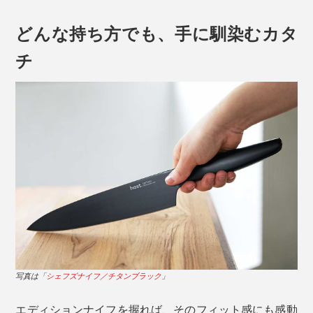
どんな持ち方でも、手に馴染むカタ
チ
写真は「
シェフズナイフ／チタンブラック
」
シェフズナイフは、刃元から斜め手前下に向かって引く
「引き切り」が得意。お肉やお刺身の細胞を潰さないよ
うスライスするには、刃のカーブを使った引き切りが最
また、SLSプロセス（粉末焼結積層造形法）という、革
適です。
新的なエンジニアリングを駆使し、ステンレススチール
とともに成形・焼結。エディションナイフは、これまで
写真は「
シェフズナイフ／チタンブラック
」
にない技術の結晶なのです。
エディションナイフを握れば、そのフィット感にも感動