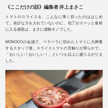
おすすめ。
《ここだけの話》編集者 井上まさこ
トマトのスライスを、こんなに薄く切ったのははじめ
て。余計な力を入れていないのに、包丁がスーッと食材
に入る感覚は、まさに感動モノでした。
MONOCOの会議で、ペラペラに切れたトマトに大興奮
するスタッフ達。スライストマトの舌触りが滑らかで、
「おいしい！おいしい！」といつも以上に盛り上がりま
した。
鋼材開発のプロフェッショナルやプロダクションパート
ナーとチームを組み、「マトリックスパウダーハイス」
を開発。
写真は「
シェフズナイフ／チタンブラック
」と「
ホーニングロッド
」
ホーニングロッドは、エディションナイフの硬さ
（HRC60＋）に合わせてつくられた、粒度1000グリッ
ドのセラミック製シャープナー。使い方は驚くほど手軽