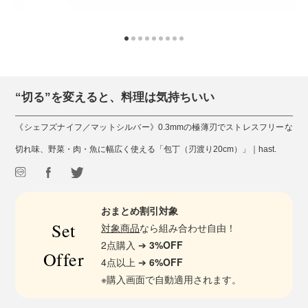
“切る”を変えると、料理は気持ちいい
《シェフズナイフ／マットシルバー》0.3mmの極薄刃でストレスフリーな
切れ味、野菜・肉・魚に幅広く使える「包丁（刃渡り20cm）」｜hast.
おまとめ割引対象
Set
対象商品
なら組み合わせ自由！
2点購入 ➔
3%OFF
Offer
4点以上 ➔
6%OFF
※購入画面で自動適用されます。