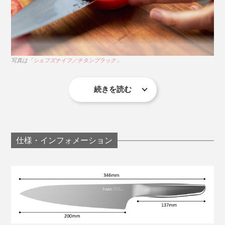
です。
写真は「
シェフズナイフ／チタンブラック
」
誰の手にも馴染むミニマムなデザインを追求し、エンジ
ニアリングから生産工程、品質管理までのすべてを、3
年間の月日をかけて緻密につくり上げました。
続きを読む
たとえ料理が苦手でも、きれいに切れたらそれだけで楽
彼らの理想を完璧にカタチにするまでに試作を重ねたプ
しい。
ロトタイプ総数は、なんと200本以上。
仕様・インフォメーション
「切る」が変わるだけで、料理ってこんなにもモチベー
ションが上がって、ココロ弾むんだ……と改めて実感し
写真は「
コンプリートセット／マットシルバー
」
ました。
白いセラミック部分に、ナイフの刃を12〜15度の角度
に寝かせるように当て、刃元から刃先まで擦れるよう手
「食材を切る・刻む」という行為は、集中して無心で取
前に3〜10回程度（切れ味に合わせて調整）、両面を同
り組めるから、エネルギーの発散につながり、ある種
じ回数やさしく引くだけでOK。わずか10秒もかからな