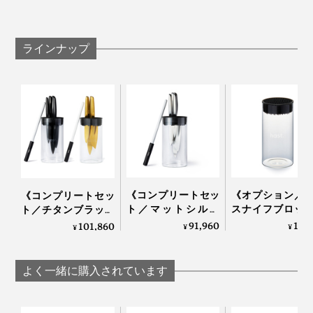
ラインナップ
写真は「
シェフズナイフ／チタンブラック
」と「
ホーニングロッド
」
写真上から「
シェフズナイフ／チタンゴールド
」、「
サントクナイフ／チタンブ
ラック
」、「
ユーティリティナイフ／マットシルバー
」、「
パーリングナイフ／
これまでは重い研ぎ石を水に浸けて、時間をかけて包丁
チタンゴールド
」
を研ぎ、その後始末も面倒だったので、メンテナンスの
快適さにも驚きました。
飾るように収納できるナイフスタンド「
ガラスブロック
《コンプリートセッ
《オプション／
《コンプリートセッ
（別売）
」に、4種をコンプリートしてキッチンの景色
ト／マットシルバ
スナイフブロッ
ト／チタンブラック
ー》0.3mmの極薄刃
包丁を7本まで
も楽しんでください。
＆ゴールド》0.3mm
91,960
12,
101,860
¥
¥
¥
でストレスフリーな
ように収納でき
の極薄刃でストレス
切れ味「ナイフ4種
丸ごと洗える「
フリーな切れ味「ナ
＋専用シャープナー
フスタンド」｜hast
イフ4種＋専用シャ
よく一緒に購入されています
＋ナイフスタンド」
ープナー＋ガラスス
｜hast.
タンド」｜hast.