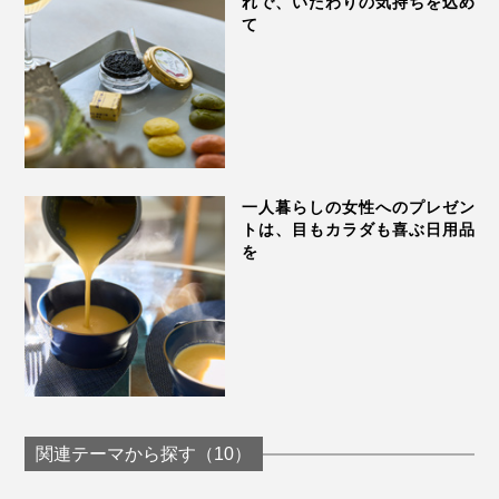
れで、いたわりの気持ちを込め
て
一人暮らしの女性へのプレゼン
トは、目もカラダも喜ぶ日用品
を
真夏の暑さ対策に、手のひらや脇の下に「チェリースト
ーンピロー」を当てるクールダウンはとくにおすすめで
す。
冷たすぎない自然なヒンヤリ感、絶妙な重み、ゴロゴロ
関連テーマから探す（10）
とした粒の心地いい刺激がいいリフレッシュに。