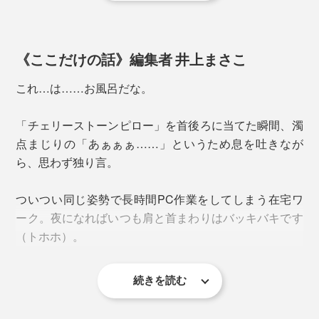
《ここだけの話》編集者 井上まさこ
これ…は……お風呂だな。
「チェリーストーンピロー」を首後ろに当てた瞬間、濁
点まじりの「あぁぁぁ……」というため息を吐きなが
ら、思わず独り言。
ついつい同じ姿勢で長時間PC作業をしてしまう在宅ワ
その気持ちよさを例えるなら、「湯船に浸かっているよ
ーク。夜になればいつも肩と首まわりはバッキバキです
うな感覚」です。
（トホホ）。
種に含んだ空気中の水分が、目に見えないほどやわらか
な蒸気となって体に伝わり、心までほどけるような温も
続きを読む
慌てて首や腕を回してストレッチするも、なんだかずっ
りに包まれます。
と上半身が重たい。