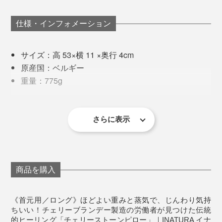
そんな時、この“さくらんぼ温浴”が心と体に沁みるので
仕様・インフォメーション
す。
サイズ：高 53×横 11 ×奥行 4cm
15分ほど温めると、首まわりがふわんと軽くなった気が
原産国：ベルギー
する。脚のつけ根、腰、お尻、目元、足首、手首……ど
重量：775g
こに当てても、「うわぁ、そこそこ！」とため息が出ま
材質：［中材］チェリー種、［袋］オーガニックコ
す。
ットン（※GOTS認証）
温めて使用する場合の目安時間：500Wの電子レンジ
さらに表示
編集スタッフに試してもらったところ、全員が私と同じ
で2分
濁点まじりの「あぁぁぁ……」というため息を吐きなが
冷やして使用する場合の目安時間：冷蔵庫で60分以
ら、天を仰いで目を瞑っていました。
冷えやコリで重く感じていた部分も、この“さくらんぼ
上
温浴”でほわ〜っと軽やかに。
商品を購入
《使用上のご注意》
※長くお使いいただくために洗濯は30°Cくらいのお湯で手洗いをおすすめ
仕事の合間やリラックスタイムに、手放せなくなる心地
します。
《首元用／ロング》ほどよい重みと蒸気で、じんわり気持
※洗剤を使用する場合はよくすすぎ、使用前までに完全に乾かしてくださ
よさです。
い。
ちいい！チェリーブランデー製造の労働者が見つけた伝統
※乾燥は機械を使用せず、自然乾燥をおすすめします。
的ヒーリング「チェリーストーンピロー」｜INATURA イナ
※チェリー種の独特な香りが気になる場合は、お湯洗いが有効です。