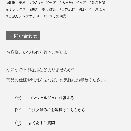
#健康・美容
#ひんやりグッズ
#あったかグッズ
#暑さ対策
#リラックス
#寒さ・冷え対策
#自然志向
#ほっと一息ふぅ
#じぶんメンテナンス
#すべての商品
お問い合わせ
お客様、いつも有り難うございます！
なにかご不明な点などありませんか?
商品の仕様や利用方法など、お気軽にお尋ねください。
写真は「
ピッコロショート
」
コンシェルジュに相談する
さりげなくさくらんぼの刺繍が施されているカバー生地
は、オーガニックコットン素材。
ご注文済みのお客様はこちらから
よくあるご質問
オーガニック・テキスタイルの 世界基準である「GOTS