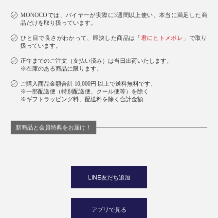
洗剤を使って洗う際はよくすすぎ、完全に自然乾燥させ
てからお使いください。
MONOCOでは、バイヤーが実際に3週間以上使い、本当に満足した商
品だけを取り扱っています。
ひと目で良さがわかって、即決した商品は「
君にヒトメボレ
」で取り
ベルギーの『INATURA（イナチュラ）』社によって、
扱っています。
25年以上に渡ってISO-9001
を受けた自社工場で丁
（※1）
正午までのご注文（支払い済み）は当日出荷いたします。
寧に製造されている「チェリーストーンピロー」は、ギ
※在庫のある商品に限ります。
フトにもぴったり。
ご購入商品金額合計 10,000円 以上で送料無料です。
※一部配送便（特別配送便、クール便等）を除く
※ギフトラッピング料、配送料を除く合計金額
新商品と会員特典をお届け！
LINE友だち追加
アプリで見る