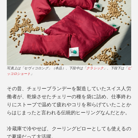
写真上は「セヴィコロング」（本品）、下段中は「
クラシック
」、下段下は「
ピ
ッコロショート
」
その昔、チェリーブランデーを製造していたスイス人労
働者が、乾燥させたチェリーの種を袋に詰め、仕事終わ
りにストーブで温めて疲れやコリを和らげていたことか
らはじまったと言われる伝統的ヒーリングなんだとか。
冷蔵庫で冷やせば、クーリングピローとしても使えるの
で夏場だって大活躍。