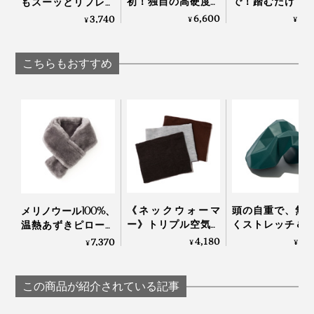
初！独自の高硬度マ
で！踏むだけで
もスーッとリフレッ
イクロカプセル技術
ら元気になれる
シュする「バイタラ
6,600
6,
3,740
¥
¥
¥
が生んだ“重炭酸
裏マッサージ器」
イズゲル」｜VENEX
湯”のタブレット入浴
ーチドクター ふ
剤｜薬用Hot Bubble
み
こちらもおすすめ
PRO
使い方は至ってシンプルです。
《ネックウォーマ
頭の自重で、無
メリノウール100%、
ー》トリプル空気層
くストレッチ＆
温熱あずきピロー付
で冷気をブロックす
できる「コリほ
き「ボアマフラー」
4,180
3,
7,370
¥
¥
温熱パッドとして使うなら、500Wの電子レンジにその
¥
る、ふわふわ起毛の
し」｜P: REST
｜SERENE
まま入れて2分間温めるだけ。
ネックウォーマー｜
寒がり屋さん
この商品が紹介されている記事