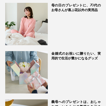
母の日のプレゼントに、70代の
お母さんが喜ぶ花以外の実用品
金婚式のお祝いに贈りたい、実
用的で生活が豊かになるグッズ
繰り返し愛用するうちにチェリー種（中材）の乾燥が気
になりだしたら、レンジ加熱の前に霧吹きでシュッと水
分を保湿してあげるのもおすすめ。
クーリングパッドとして使うなら、ビニール袋に入れ
て、冷蔵庫で数時間（60分以上）冷やしてください。
義母へのプレゼントは、おしゃ