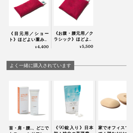
と苦手」と、スタッフの意見がわかれました。
香りが気になる方は、一度お湯で洗っていただくと緩和
されるとのことなで、ぜひお試しください。
《お腹・腰元用／ク
《目元用／ショー
ちなみに私は、何度か使っているうちに「発酵したての
ラシック》ほどよい
ト》ほどよい重みと
重みと蒸気で、じん
蒸気で、じんわり気
5,500
4,400
焼く前のパン」みたいな香りに安心感を抱くようになり
¥
¥
わり気持ちいい！チ
持ちいい！チェリー
ました。
ェリーブランデー製
ブランデー製造の労
造の労働者が見つけ
働者が見つけた伝統
よく一緒に購入されています
た伝統的ヒーリング
的ヒーリング「チェ
「チェリーストーン
リーストーンピロ
ピロー」｜INATURA
ー」｜INATURA イナ
イナチュラ
チュラ
アームピローとしても使いやすい幅広な形状。冷えてい
ることに気づきづらい手首まわりを温めると、上半身が
ポカポカ気持ちいい。
《90錠入り》日本
家でオフィスで
首・肩・腰…、どこで