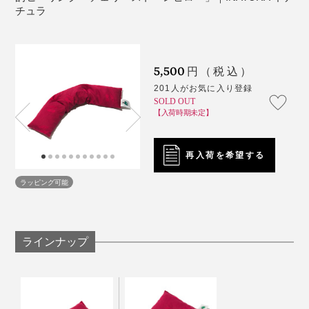
※アロマスプレーをご使用になる場合は、アロマの成分が加熱に向いていな
チュラ
本品は、首や肩を包み込むように温められる細長い形状
い、熱くなりすぎてしまう恐れがあるので、香り付けした手拭いなどをピ
ローにまいてご使用いただくことをおすすめします。
の「セヴィコロング」。
5,500
円（税込）
201人がお気に入り登録
SOLD OUT
【入荷時期未定】
この表情、ホンモノの反応です（笑）
再入荷を希望する
ラッピング可能
「寝違えてしまって首が痛い」と訴えていた撮影モデル
の男性も、「うわぁ……気持ちいぃ……これ、お風呂に
入っているみたいですね！」と、まったく同じコメント
をしてくれて、笑ってしまいました。
ラインナップ
肩やお腹、足の上にダラリと掛けたままPC作業をした
温めるとチェリー種特有の香りがふわっと漂うのです
り、本を読んだりできて、いろんな部位を温め＆冷やし
が、「この香りが好き」、「気にならない」、「ちょっ
やすい人気のカタチです。