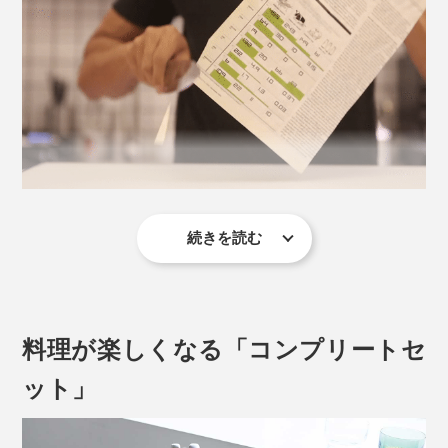
写真は「
シェフズナイフ／チタンブラック
」
繊維や果肉を潰さずきれいに切れるから、断面はとても
みずみずしい。いつも食べているトマトが、驚くほど舌
続きを読む
触りなめらかでおいしく感じます。
それを実現したのが、独自に開発した「マトリックスパ
堅い根菜類やパイナップルもサクっと切れて、野菜の千
ウダーハイス」。従来の鋼の相反する特性である、「硬
切りやみじん切りもスムーズ。切れにくい鶏肉の皮や生
度」と「強度」を絶妙なバランスで組み合わせた、まっ
料理が楽しくなる「コンプリートセ
魚の筋も、すんなりと捌（さば）けて楽しい！
たく新しい鋼材です。
ット」