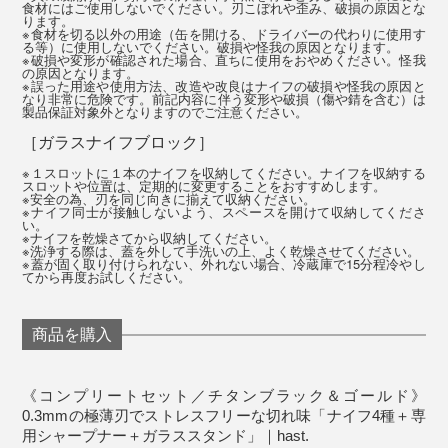
食材にはご使用しないでください。刃こぼれや歪み、破損の原因とな
す。
ります。
※食材を切る以外の用途（缶を開ける、ドライバーの代わりに使用す
る等）に使用しないでください。破損や怪我の原因となります。
※破損や変形が確認された場合、直ちに使用をおやめください。怪我
の原因となります。
※誤った用途や使用方法、改造や改良はナイフの破損や怪我の原因と
なり非常に危険です。前記内容に伴う変形や破損（傷や錆を含む）は
製品保証対象外となりますのでご注意ください。
［ガラスナイフブロック］
※１スロットに１本のナイフを収納してください。ナイフを収納する
スロットや位置は、定期的に変更することをおすすめします。
※安全の為、刃を同じ向きに揃えて収納ください。
※ナイフ同士が接触しないよう、スペースを開けて収納してくださ
い。
※ナイフを乾燥さてから収納してください。
※洗浄する際は、蓋を外して手洗いの上、よく乾燥させてください。
写真は「
パーリングナイフ／マットシルバー
」
※蓋が固く取り付けられない、外れない場合、冷蔵庫で15分程冷やし
てから再度お試しください。
パーリングナイフについて詳しく見る >>
商品を購入
5. ホーニングロッド
《コンプリートセット／チタンブラック＆ゴールド》
0.3mmの極薄刃でストレスフリーな切れ味「ナイフ4種＋専
用シャープナー＋ガラススタンド」｜hast.