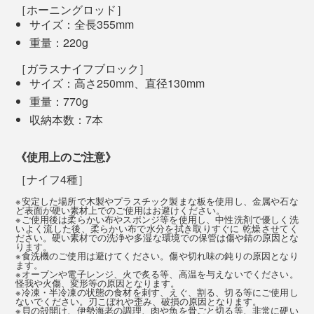
ユーティリティナイフよりもさらに小さく、刃元から先
を研ぎ、その後始末も面倒だったので、メンテナンスの
［ホーニングロッド］
端に向かって緩やかにカーブした形状。
サイズ：全長355mm
快適さにも驚きました。
最近ホームシェフに目覚めたパートナーや友人へのギフ
重量：220g
トにも喜ばれるはずです。
先端が鋭いため、刃先を使ってくり抜いたり、隠し包丁
［ガラスナイフブロック］
を入れたりといった場面でも活躍します。
サイズ：高さ250mm、直径130mm
素材そのもののおいしさを引き出す『hast.』のエディシ
重量：770g
ョンナイフ。
収納本数：7本
食材にスッとナイフが入る気持ちよさ、きれいに切れる
《使用上のご注意》
喜びを、あなたの手で確かめてみてください。いつのま
にか、料理が癒しの時間に変わるかもしれません。
［ナイフ4種］
※安定した場所で木製やプラスチック製まな板を使用し、金属や石な
ど表面が硬い素材上でのご使用はお避けください。
※ご使用後は柔らかい布やスポンジ等を使用し、中性洗剤で優しく洗
いよく流した後、柔らかい布で水分を拭き取りすぐに 乾燥させてく
ださい。硬い素材での洗浄や多湿な環境での保管は傷や錆の原因とな
ります。
写真は「
パーリングナイフ／マットシルバー
」
※食洗機のご使用は避けてください。傷や切れ味の鈍りの原因となり
ます。
※オーブンや電子レンジ、火で炙る等、高温を与えないでください。
怪我や火傷、変形等の原因となります。
手への収まりがいいサイズ感で、コントロールしやす
※冷凍・半冷凍の状態の食材を刺す、えぐ、割る、切る等にご使用し
ないでください。刃こぼれや歪み、破損の原因となります。
く、野菜の面取りや飾り切りなど手元での作業に最適で
※貝の殻開け、伊勢海老の調理、肉や魚を骨ごと切る等、非常に硬い