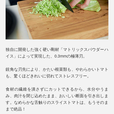
独自に開発した強く硬い剛材「マトリックスパウダーハ
イス」によって実現した、0.3mmの極薄刃。
鋭角な刃先により、かたい根菜類も、やわらかいトマト
も、驚くほどきれいに切れてストレスフリー。
食材の繊維を潰さずにカットできるから、水分やうま
み、肉汁を閉じ込めたまま、おいしい断面を引き出しま
す。なめらかな舌触りのスライストマトは、もうそのま
まで絶品！