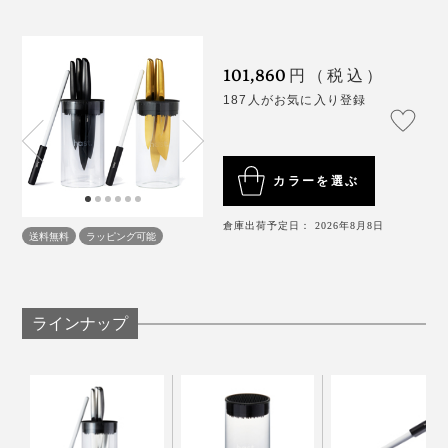
101,860
円（税込）
187人がお気に入り登録
カラーを選ぶ
エディションナイフの硬さ(HRC60＋)に合わせてつくら
倉庫出荷予定日： 2026年8月8日
送料無料
ラッピング可能
れた、粒度1000グリッドのセラミック製シャープナ
ー。
エディションナイフは、プロの研ぎ師へメンテナンスに
ラインナップ
出す必要もなく、その切れ味が持続するよう設計されて
いますが、永久的なものではないため、切れ味が気にな
ってきたらこちらで簡単にお手入れしてください。