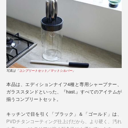
写真は「
コンプリートセット／マットシルバー
」
写真は
「
サントクナイフ／チタンブラック
」
本品は、エディションナイフ4種と専用シャープナー、
ミシュランの星を獲得する世界のトップシェフにも厨房
ガラススタンドといった、『hast.』すべてのアイテムが
で愛用されるプロ仕様ですが、料理が苦手な初心者でも
揃うコンプリートセット。
扱いやすくデザインされています。むしろ、これから料
もともと「パウダーハイス」とは、風車のベアリング
理をはじめたい人にこそ、ぜひ使ってほしい包丁です。
（軸受）やドリルビット（切削工具）にも使用されてい
キッチンで目を引く「ブラック」＆「ゴールド」は、
るほど強靭な鋼材。
PVDチタンコーティング仕上げだから、より硬く、汚れ