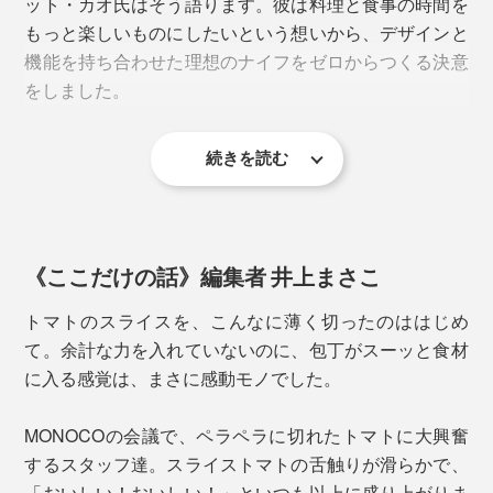
ット・カオ氏はそう語ります。彼は料理と食事の時間を
きるのでお店でも重宝されています。
もっと楽しいものにしたいという想いから、デザインと
写真は「
サントクナイフ／チタンブラック
」
機能を持ち合わせた理想のナイフをゼロからつくる決意
シェフズナイフよりも刃渡りが4cm短く、身幅が広いの
をしました。
で、切った食材をナイフの腹ですくいあげやすく、初心
者でも扱いやすいサイズ感です。
続きを読む
《ここだけの話》編集者 井上まさこ
トマトのスライスを、こんなに薄く切ったのははじめ
て。余計な力を入れていないのに、包丁がスーッと食材
に入る感覚は、まさに感動モノでした。
MONOCOの会議で、ペラペラに切れたトマトに大興奮
するスタッフ達。スライストマトの舌触りが滑らかで、
「おいしい！おいしい！」といつも以上に盛り上がりま