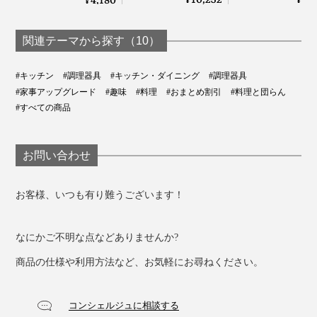
4,180
¥
¥
¥
弾む「サービングボ
おろす・泡立て
えてお手入れしやす
ホーニングロッドについて詳しく見る >>
ード」｜Fermier
「コードレス カ
い「みじん切りツー
ルカッター ボンヌ
ル」｜Garlic Twist 4.0
関連テーマから探す（10）
récolte
6. ガラスナイフブロック
#キッチン
#調理器具
#キッチン・ダイニング
#調理器具
#家事アップグレード
#趣味
#料理
#おまとめ割引
#料理と団らん
#すべての商品
お問い合わせ
お客様、いつも有り難うございます！
なにかご不明な点などありませんか?
商品の仕様や利用方法など、お気軽にお尋ねください。
コンシェルジュに相談する