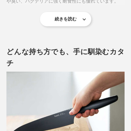
や臭い、バクテリアに強く耐食性にも優れています。
それを、『hast.』が目指す硬さ（切れ味）と強さ（割
れ・欠けにくさ）、優れた耐腐食性（サビにくさ）へと
さらに向上させるため、エディションナイフ専用に調合
続きを読む
しているのです。
ホームシェフの気分を盛り上げる6つの道具で、キッチ
ンの景色もスタイリッシュに生まれ変わります。
どんな持ち方でも、手に馴染むカタ
1. シェフズナイフ
チ
また、SLSプロセス（粉末焼結積層造形法）という、革