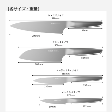
『CATRA社』による試験では、世界最高評価基準であ
写真は「
ユーティリティナイフ／チタンゴールド
」
［各サイズ・重量］
る［Excellent］を、切れ味は50％超え、耐久性は117％
鋭い先端を使って、鶏肉の筋切りや余分な脂肪を取り除
超えという、驚くべき記録を残しました。
くといった、細かい作業にも最適です。
（※テストレファレンス番号：No.SRG/989853A：切れ味性能150/110,刃
先耐久性1171/550）
写真は「
シェフズナイフ／チタンブラック
」
じつは私も、以前からストレスが溜まると、ネギやミョ
ウガを千切りにして大量の薬味ストックをつくったり、
根菜類を千切りにしたりと、刻むことを密かな発散法に
していました。ちなみに書類をシュレッダーにかけて、
細切れになっていく様子を眺めるのも大好物（笑）。
写真は「
ユーティリティナイフ／チタンゴールド
」
『hast.』は、何の抵抗もなくスムーズに切れるから、こ
切れ味や扱いやすさだけではなく、キッチンでの高揚感
の「千切り・みじん切り」発散法がさらに気持ちいい！
ユーティリティナイフについて詳しく見る >>