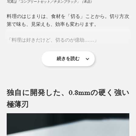
写真は「コンプリートセット／チタンブラック」（本品）
料理のはじまりは、食材を「切る」ことから。切り方次
第で味も、見栄えも、効率も変わります。
「料理は好きだけど、切るのが億劫……」
続きを読む
カット野菜の需要が増えているいま、そう感じている人
が多いのも事実。
独自に開発した、0.3mmの硬く強い
料理を息抜きとして楽しむ人も、日々のタスクとしてこ
なしている人も、『hast.』のエディションナイフで「切
極薄刃
る」を“気持ちいい時間”に変えませんか。