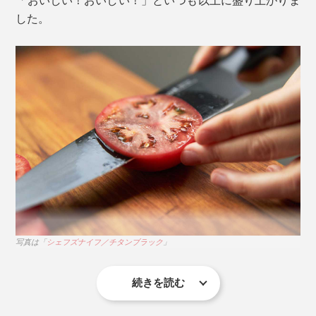
した。
鋼材開発のプロフェッショナルやプロダクションパート
写真は「
サントクナイフ／チタンブラック
」
ナーとチームを組み、「マトリックスパウダーハイス」
サントクナイフについて詳しく見る >>
を開発。
3. ユーティリティナイフ
写真は「
シェフズナイフ／チタンブラック
」
誰の手にも馴染むミニマムなデザインを追求し、エンジ
ニアリングから生産工程、品質管理までのすべてを、3
年間の月日をかけて緻密につくり上げました。
続きを読む
たとえ料理が苦手でも、きれいに切れたらそれだけで楽