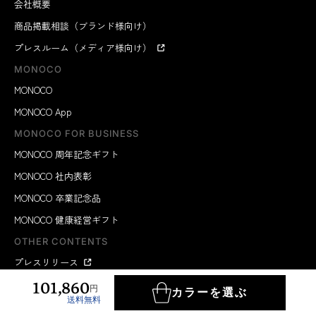
会社概要
商品掲載相談（ブランド様向け）
プレスルーム（メディア様向け）
MONOCO
MONOCO
MONOCO App
MONOCO FOR BUSINESS
MONOCO 周年記念ギフト
MONOCO 社内表彰
MONOCO 卒業記念品
MONOCO 健康経営ギフト
OTHER CONTENTS
プレスリリース
101,860
社長コラム
円
カラーを選ぶ
送料無料
商品の選び方記事