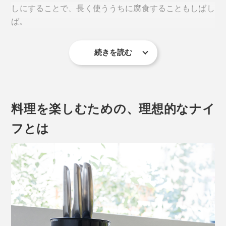
しにすることで、長く使ううちに腐食することもしばし
ば。
写真は「
シェフズナイフ／チタンブラック
」
続きを読む
シェフズナイフについて詳しく見る >>
写真は「
シェフズナイフ／チタンブラック
」
2. サントクナイフ
料理を楽しむための、理想的なナイ
刃とハンドルの理想的な重量バランスが見つかるまで、
幾度もプロトタイプを作成し、テストと調整を繰り返し
フとは
ました。
実際の重量よりも、持った時に軽く感じさせてくれるの
は、この優れたバランス性のおかげ。
写真は「
サントクナイフ／チタンブラック
」