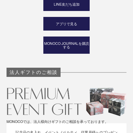
LINE友だち追加
蓋の取り外しも簡単にできるので、丸ごと洗浄できてと
アプリで見る
ても衛生的です。
ガラスナイフブロックについて詳しく見る >>
MONOCO JOURNALを購読
する
法人ギフトのご相談
MONOCOでは、法人様向けギフトのご相談を承っております。
記念品の名入れ、イベントノベルティ、従業員様へのプレゼン