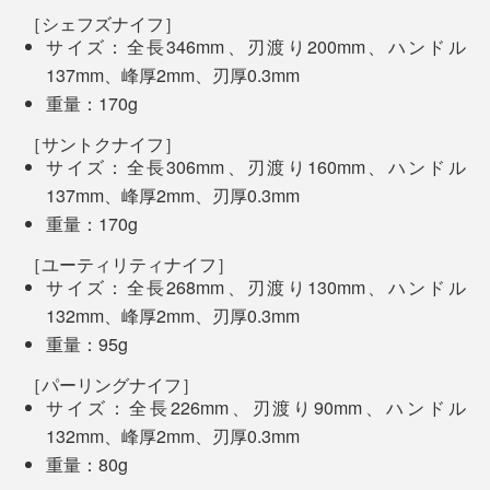
も掻き立てるデザイン。珍しいゴールドやスタイリッシ
専用の研ぎ棒「
ホーニングロッド
」も素晴らしく、シュ
［シェフズナイフ］
ュなブラック、クリーンな印象のシルバー、揃えたくな
サイズ：全長346mm、刃渡り200mm、ハンドル
ッシュッシュッとナイフの刃を滑らせるだけで、瞬く間
る3色のカラーリングも魅力的です。
137mm、峰厚2mm、刃厚0.3mm
に切れ味が戻るという手軽さ。
4. パーリングナイフ
重量：170g
［サントクナイフ］
サイズ：全長306mm、刃渡り160mm、ハンドル
137mm、峰厚2mm、刃厚0.3mm
重量：170g
［ユーティリティナイフ］
サイズ：全長268mm、刃渡り130mm、ハンドル
132mm、峰厚2mm、刃厚0.3mm
重量：95g
［パーリングナイフ］
サイズ：全長226mm、刃渡り90mm、ハンドル
写真は「
シェフズナイフ／チタンブラック
」と「
ホーニングロッド
」
132mm、峰厚2mm、刃厚0.3mm
野菜・果物の皮むきや種・ヘタ取りなど、手元での細か
写真上から「
シェフズナイフ／チタンゴールド
」、「
サントクナイフ／チタンブ
重量：80g
い作業にとても便利なパーリングナイフ。刃渡り9cmと
ラック
」、「
ユーティリティナイフ／マットシルバー
」、「
パーリングナイフ／
これまでは重い研ぎ石を水に浸けて、時間をかけて包丁
チタンゴールド
」