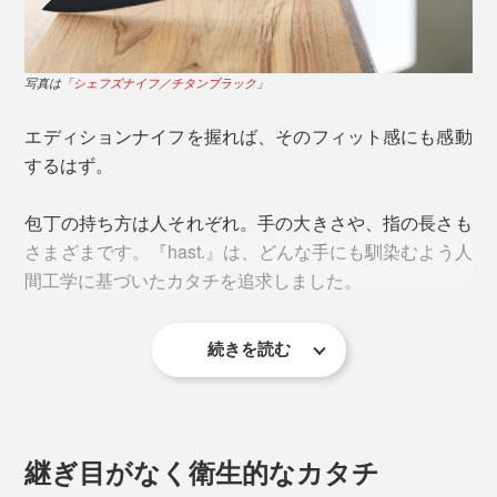
新的なエンジニアリングを駆使し、ステンレススチール
とともに成形・焼結。エディションナイフは、これまで
刃元から斜め手前下に向かって引く「引き切り」が得意
にない技術の結晶なのです。
写真は「
シェフズナイフ／チタンブラック
」
なシェフズナイフ。余計な力を入れずとも、ナイフをス
ーッと手前に引くだけで、繊維がきれいに切れるから、
エディションナイフを握れば、そのフィット感にも感動
刺身の柵（さく）からのそぎ切りもしやすく、プロのよ
するはず。
うな美しい断面に気分が上がります。
包丁の持ち方は人それぞれ。手の大きさや、指の長さも
さまざまです。『hast.』は、どんな手にも馴染むよう人
間工学に基づいたカタチを追求しました。
続きを読む
継ぎ目がなく衛生的なカタチ