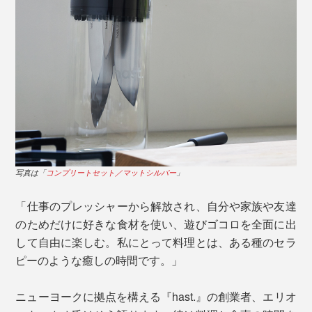
継ぎ目や溝のない本品は、刃を洗浄した流れでそのまま
柄尻までスポンジを滑らせることができるので、くまな
日本人に馴染み深いカタチのサントクナイフは、刃元が
く洗えて清潔を保ちやすいのです。
まっすぐ、刃先は緩やかにカーブした形状。「押し切
り」が得意なため、硬い根菜類のカットや野菜の千切り
には最適です。
調理中の濡れた手でも扱いやすい、ストレスフリーなフ
ォルムです。
写真は「
コンプリートセット／マットシルバー
」
「仕事のプレッシャーから解放され、自分や家族や友達
のためだけに好きな食材を使い、遊びゴコロを全面に出
して自由に楽しむ。私にとって料理とは、ある種のセラ
ピーのような癒しの時間です。」
ニューヨークに拠点を構える『hast.』の創業者、エリオ
生肉や生魚を切った後、まるごと漂白剤などの使用もで