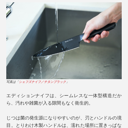
写真は「
シェフズナイフ／チタンブラック
」
刃渡りが20cm と長いので、白菜やキャベツなどの大き
な野菜をカットしやすく、一度に大量のみじん切りをし
たり、大きな塊肉や生魚を捌いたりするのにちょうどい
いサイズ感です。
写真は「
サントクナイフ／チタンブラック
」
やや幅広で長めに設計したハンドルは、握りやすく、手
の中で滑りにくい形状に。指を添えやすい、流れるよう
写真は「
シェフズナイフ／チタンブラック
」
なカーブも特徴です。
エディションナイフは、シームレスな一体型構造だか
ら、汚れや雑菌が入る隙間もなく衛生的。
じつは菌の発生源になりやすいのが、刃とハンドルの境
目。とりわけ木製ハンドルは、濡れた場所に置きっぱな