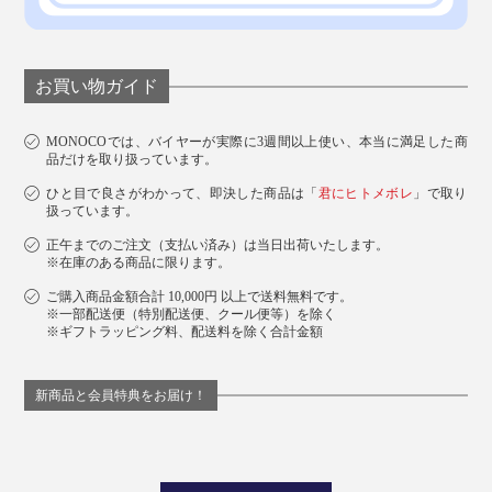
お買い物ガイド
写真は「コンプリートセット／チタンゴールド」（本品）
MONOCOでは、バイヤーが実際に3週間以上使い、本当に満足した商
上部の蓋には波型のスロット（隙間）が付いており、好
品だけを取り扱っています。
きな場所にナイフを挿し込めます。
ひと目で良さがわかって、即決した商品は「
君にヒトメボレ
」で取り
扱っています。
正午までのご注文（支払い済み）は当日出荷いたします。
※在庫のある商品に限ります。
ご購入商品金額合計 10,000円 以上で送料無料です。
※一部配送便（特別配送便、クール便等）を除く
※ギフトラッピング料、配送料を除く合計金額
新商品と会員特典をお届け！