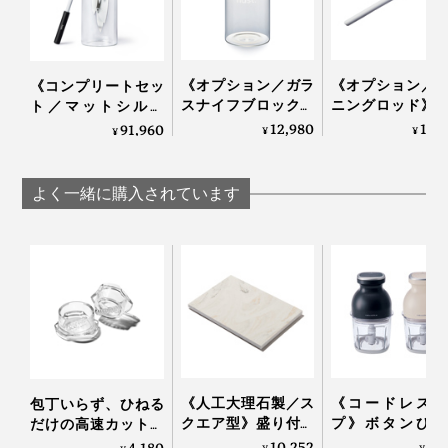
《オプション／ガラ
《オプション／
《コンプリートセッ
スナイフブロック》
ニングロッド》
ト／マットシルバ
包丁を7本まで飾る
数回滑らせるだ
ー》0.3mmの極薄刃
12,980
12,
91,960
¥
¥
¥
ように収納できて、
切れ味が復活！
でストレスフリーな
丸ごと洗える「ナイ
ィションナイフ
切れ味「ナイフ4種
フスタンド」｜hast.
の「シャープナ
＋専用シャープナー
よく一緒に購入されています
｜hast.
＋ナイフスタンド」
｜hast.
写真は「
シェフズナイフ／チタンブラック
」と「
ホーニングロッド
」
使い方はとても簡単！白いセラミック部分に、ナイフの
刃を12〜15度の角度に寝かせるように当て、刃元から
刃先まで擦れるよう手前に3〜10回程度（切れ味に合わ
せて調整）、両面を同じ回数やさしく引くだけでOKで
《人工大理石製／ス
《コードレスタ
包丁いらず、ひねる
す。
クエア型》盛り付け
プ》ボタンひと
だけの高速カット！
が見違えて、会話が
で、刻む・混ぜ
生姜やパセリにも使
10,252
9,