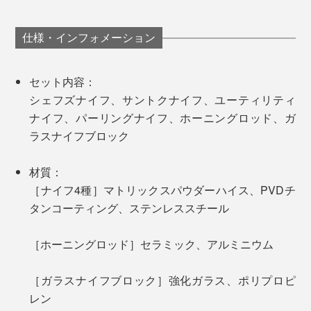
彼らの理想を完璧にカタチにするまでに試作を重ねたプ
しい。
ロトタイプ総数は、なんと200本以上。
朝食時などのちょっとした食材を切りたい時に小回りが
仕様・インフォメーション
きくユーティリティナイフ。シェフズナイフをそのまま
「切る」が変わるだけで、料理ってこんなにもモチベー
小さくしたような形状で扱いやすく、果物の皮むきカッ
ションが上がって、ココロ弾むんだ……と改めて実感し
ト、ハムやベーコン、お肉の切り分け、薬味切りなどに
セット内容：
ました。
とても便利。
シェフズナイフ、サントクナイフ、ユーティリティ
ナイフ、パーリングナイフ、ホーニングロッド、ガ
「食材を切る・刻む」という行為は、集中して無心で取
ラスナイフブロック
り組めるから、エネルギーの発散につながり、ある種
の“瞑想”のような時間が過ごせるとも言われています。
材質：
［ナイフ4種］マトリックスパウダーハイス、PVDチ
刻んだ完成物が目に見えるから、大きな達成感も得られ
タンコーティング、ステンレススチール
て、ストレス解消にもいいのだとか。
［ホーニングロッド］セラミック、アルミニウム
写真は「コンプリートセット／チタンブラック」（本品）
［ガラスナイフブロック］強化ガラス、ポリプロピ
レン
その結果、世界トップクラスの英国独立研究機関