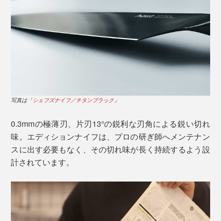
写真は「
シェフズナイフ／チタンブラック
」
まずはトマトを薄くスライスして、その切れ味を確かめ
てください。余計な力を入れなくても、スッと薄皮に刃
0.3mmの極薄刃、片刃13°の鋭利な刃角による鋭い切れ
が入り、ストンと気持ちよくカット。
味。エディションナイフは、プロの研ぎ師へメンテナン
スに出す必要もなく、その切れ味が長く持続するよう設
計されています。