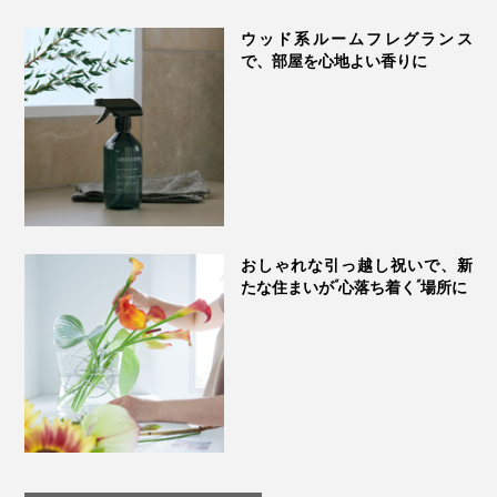
感覚を刺激。
ウッド系ルームフレグランス
で、部屋を心地よい香りに
「当社のフレグランスハウスがつくる、最も古くて複雑
なブレンドのひとつです。ベリーがメインに漂う、温か
く、甘く、心地いいこの香りで、4種のコレクションの
バランスをとらずにはいられませんでした。」
奥の方からスモーキーで素朴なローズマリーとパチョリ
が美しい層状に重なり、ウッディーなノートに心和みま
おしゃれな引っ越し祝いで、新
す。
たな住まいが“心落ち着く“場所に