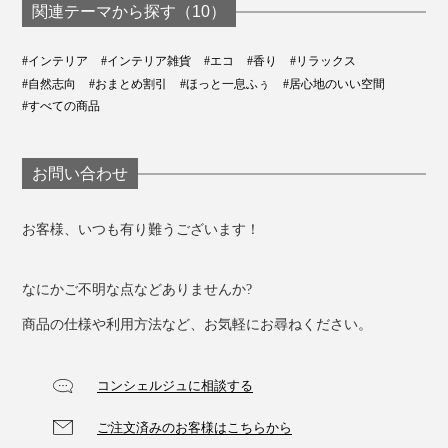
関連テーマから探す（10）
#インテリア
#インテリア雑貨
#エコ
#香り
#リラックス
#自然志向
#おまとめ割引
#ほっと一息ふぅ
#居心地のいい空間
#すべての商品
どの香りも自然味あふれるフレッシュな風が吹き抜ける
お問い合わせ
から、誰でも受け入れやすいブレンドです。
お客様、いつも有り難うございます！
なにかご不明な点などありませんか?
商品の仕様や利用方法など、お気軽にお尋ねください。
コンシェルジュに相談する
ご注文済みのお客様はこちらから