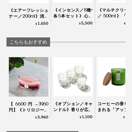
《インセンス／8種×
《マルチクリー
《エアーフレッシュ
各5本セット》心旅
／500ml》「
ナー／200ml》消臭
写真左は「
リードディフューザー
」
する、香水仕立ての
国」の香りに包
成分配合で気になる
5,500
1,
1,650
¥
¥
¥
インセンス｜siki
る家磨きタイム
ニオイを瞬間リセッ
大地を思わせるベチバー、温かみのあるアンバー、甘い
然由来成分99.9
ト、「緑の国」の香
スイートブラッドオレンジのバランスがうまく調和され
お部屋の掃除をした後、「ウッドウィックキャンドル」
お掃除スプレー
りに包まれる天然ア
こちらもおすすめ
GREEN NATION life
ロマのミストスプレ
た、穏やかな香りでひと休みを。
や「リードディフューザー」の香りで空間をととのえる
ー｜GREEN NATION
のが『GREEN NATION life』流の心地いい暮らしです。
life
「心地よく濃厚な香りが欠かせない冬に、この香りを焚
くのが大好き。とても魅力的で、洗練されたユニークな
香りと恋に落ちて、私たちのコレクションに絶対に加え
なければならないと思いました。」
クローブで深みを、シダーリーフで複雑なウッディトー
《オプション／キャ
コーヒーの香り
【6600円→3960
ンも重なり、ユニセックスな魅力が滲む美しいブレンド
ンドル》香りが広が
まれる「アップ
円】《トリロジーハ
です。
りやすい植物性の原
クルキャンドル
ースウィック》まる
1,100
6,
3,960
¥
¥
¥
料配合、グラス入り
ORIGAMI LAMP
で小さな暖炉、パチ
「アロマキャンドル
パチと燃えうねる木