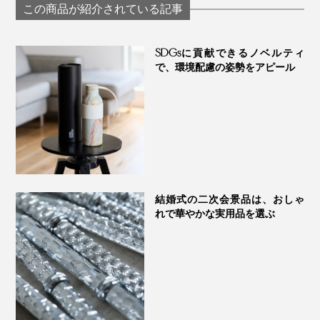
（燃焼時間：約12時
製芯と3層の香りの
この商品が紹介されている記事
コンテント／CONTENT
間）」｜kameyama
変化が楽しめる「ア
candle house
ロマキャンドル」｜
ブラックベリー、カシス、ローズマリーリーフ、パチョ
香りごとにイメージカラーが異なるボックス入りなの
WoodWick ウッドウ
SDGsに貢献できるノベルティ
リ、スイートオレンジ
ィック
で、お世話になった方への贈り物、新居祝いや引っ越し
で、環境配慮の姿勢をアピール
祝い、ホリデーギフトにもぴったりです。
結婚式の二次会景品は、おしゃ
れで華やかな実用品を選ぶ
写真左は「
リードディフューザー
」
あたたかなキッチンを思い起こす、フルーティーなノー
ト。馴染みのある甘く心地いい香りで、まずはあなたの