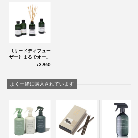
ーカリのひねりを加えて。このブレンドをとても気に入
っています！」
あなたの五感を刺激し、目覚めさせてくれる香りです。
ポーズ／PAUSE
《リードディフュー
ザー》まるでオース
アンバー、シダーリーフ、ベチパー、ブラッドオレン
トラリアの大自然で
3,960
¥
ジ、クローブ
深呼吸しているよう
な、心地よさ漂う香
MONOCOではすでに大人気のホームケア用品、「
マル
り｜GREEN NATION
よく一緒に購入されています
チクリーナー
」と「
ディッシュウォッシングリキッド
」
life
も同ブランドから。