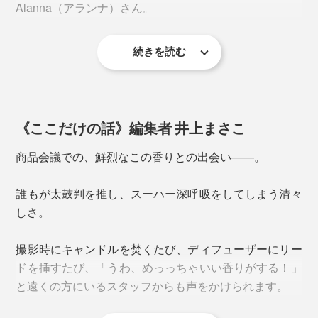
Alanna（アランナ）さん。
オーストラリア／AUSTRALIA
レモンマートル、サンダルウッド、ユーカリ、パイン
続きを読む
さらに幅広な木製芯だから、一般的なキャンドルよりも
（松）、アカシア
「オーストラリアは、人間に汚されていない原始的な自
炎が大きく、その絶妙な相性でより溶けやすく、しっか
然、“グリーンネイション”のようだと思っています。
りと香りが広がります。
「家族」が私たちのすべての始まりであり、一番大切な
存在だから、自分たちの家で使いたいと思うもの、使っ
息をふきかけて火を消すこともできますが、火が点いて
《ここだけの話》編集者 井上まさこ
た時に気分が上がるものをつくりたい。」
いる状態ですばやく蓋をかぶせることで、スス（油煙）
商品会議での、鮮烈なこの香りとの出会い——。
をガラス容器内に閉じ込めながら消火できるのでおすす
め。
誰もが太鼓判を推し、スーハー深呼吸をしてしまう清々
しさ。
撮影時にキャンドルを焚くたび、ディフューザーにリー
写真左は「
リードディフューザー
」
ドを挿すたび、「うわ、めっっちゃいい香りがする！」
と遠くの方にいるスタッフからも声をかけられます。
オーストラリアで自生する柑橘類の木々や植物、みずみ
ずしいユーカリ、フレッシュな松が生い茂る、森林や公