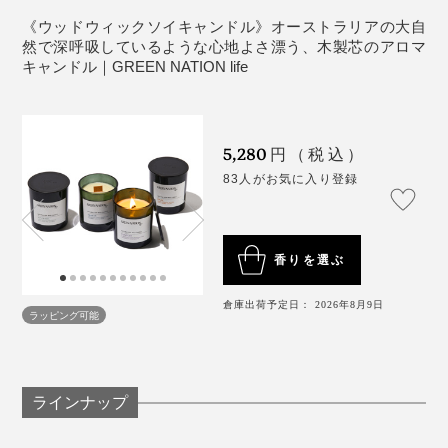
《ウッドウィックソイキャンドル》オーストラリアの大自
誰もが受け入れやすい自然味あふれる透明感がベースに
然で深呼吸しているような心地よさ漂う、木製芯のアロマ
あるから、ギフトにしやすい。
キャンドル｜GREEN NATION life
「
マルチクリーナー
」と「
ディッシュウォッシングリキ
ッド
」でファンになった方は、ぜひこの香りで空間をと
5,280
円（税込）
とのえてほしいです。
83人がお気に入り登録
本品の容器は、リサイクルガラス製。環境課題にもなっ
写真左は「
リードディフューザー
」
ている「埋め立て地での廃棄物の蓄積を減らす」ことを
ワクワクする冒険へと誘うエキゾチックなレモングラス
目指しました。
香りを選ぶ
の香りに、キリリとした柑橘系のノート、甘いオレン
ジ。ペパーミントとユーカリのフレッシュで爽快なアク
インテリアにも静かに馴染む、モダンな容器の「グリー
倉庫出荷予定日： 2026年8月9日
ラッピング可能
セントが効いた、絶妙なバランス感。
ン」からは、ブランドが自然を愛する姿勢が重なりま
す。
「チーム全員、レモングラスが大好き！だから、最初に
その香りをベースに選びました。幾重にも重なる複雑な
ラインナップ
レモングラスを表現したかったから、ペパーミントとユ