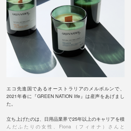
ちあふれた豊かな緑の大地です。
ススが出にくく、燃焼時間が長い、大豆由来のソイワッ
クスを採用。ソイワックスは融点が低くやわらかいた
め、溶けやすく香りの拡散も素早いのが特徴です。
エコ先進国であるオーストラリアのメルボルンで、
その美しい自然と植物からインスピレーションを受け、
2021年春に『GREEN NATION life』は産声をあげまし
時間をかけて緻密に作り上げた独自のブレンド。
た。
遠い異国の景色が浮かぶ、4種の香りです。
立ち上げたのは、日用品業界で25年以上のキャリアを積
んだふたりの女性、Fiona （フィオナ）さんと