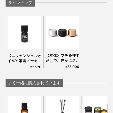
ラインナップ
容量：5ml
成分：ヒノキ木部・枝葉、スギ枝葉（ともに飛騨高
山産）、ラベンダーアルパイン（フランス産） 、ユ
ーカリレモン（中国産） 、ゼラニウム（エジプト
産） 、ペパーミント（インド産）
抽出方法：高圧水蒸気蒸留法（ヒノキ・スギ枝
底面に付いている滑り止めシートも、はがすだけで簡単
葉）、水蒸気蒸留法（ユーカリレモン・ゼラニウ
に取り外しができるので、汚れたら陶板と同じように水
ム・ラベンダーアルパイン・ペパーミント）
《本体》フチを押す
洗いをどうぞ。
《エッセンシャルオ
製造国：日本
だけで、静かにスイ
イル》家具メーカー
ッチON！水なし・
が独自の製法で抽
22,000
2,970
¥
¥
［THE HINOKI］
コードレスで使える
出、飛騨のヒノキ精
「アロマディフュー
油をベースにブレン
容量：5ml
仕事をはじめる時に心地よく頭と体にスイッチが入り、
ザー 2」｜WEEK
ドした心地いい香り
よく一緒に購入されています
成分：ヒノキ木部・枝葉（飛騨高山産）
爽やかな樹木の香りへの変化が、集中しやすい空間づく
END｜AROMA
｜WEEK END
DIFFUSER 2
抽出方法：高圧水蒸気蒸留法
りのサポートに。
製造国：日本
まさに、快適なワークスペースにぴったりの香りです。
※ギフトラッピングはオプションとなります。ご希望のお客様はお買い物
カート内の「ギフトラッピングを追加する」にチェックを入れてくださ