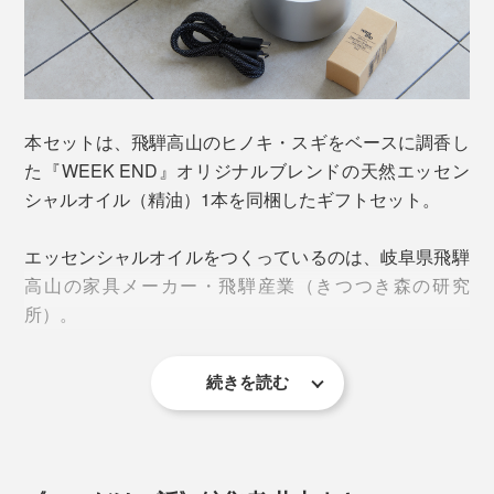
ロマオイルが、これまでよりしっかりと感じやすい。
通常モード（ヒーター&送風）
もちろん香りの拡散は使用環境にも依存するため、パー
→約3時間
ソナルな空間でぜひお試しください。
送風モード（送風のみ）
この設計には、3時間ごとにアロマディフューザーに意
→5時間
お手入れ時の所作まで美しくデザインされています
本セットは、飛騨高山のヒノキ・スギをベースに調香し
識を向ける・操作することで、「香りを感じてほしい」
風のみで香りを気化する「送風モード」にも切り替えら
ECOモード（送風のみの間欠運転）
た『WEEK END』オリジナルブレンドの天然エッセン
「Black」のアロマディフューザー本体には、粒子の異
という想いも込められています。
れるから、ささやかに漂わせたい時、香り立ちのいい
→50時間
シャルオイル（精油）1本を同梱したギフトセット。
なる砂を配合して独特のクラフトな質感を表現した味わ
（※香料の粒子が軽い）柑橘系のアロマなどには「送風
い深い「ASH GRAY」のアロマプレートがセットに。
モード」でどうぞ。
1度の充電で長時間の使用ができます。
エッセンシャルオイルをつくっているのは、岐阜県飛騨
高山の家具メーカー・飛騨産業（きつつき森の研究
（※）使用していない時の放電および充電池の劣化にともない、上記より使
用時間が短くなることがあります。
所）。
続きを読む
なんと、家具を作る際の「加熱圧縮技術」を活かし、ヒ
ノキやスギの樹木から独自の製法「高圧水蒸気蒸留法」
によって精油の抽出を行っています。