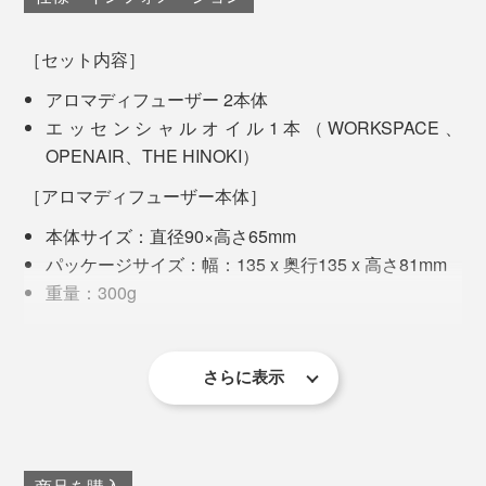
な「WORKSPACE」。虫が気になる季節におすすめし
たい「OPENAIR」。ヒノキの心地よさを純粋に楽しめ
［セット内容］
る「THE HINOKI」の3種類から、お好みの香りを選ん
アロマディフューザー 2本体
でください。
エッセンシャルオイル1本（WORKSPACE、
「Gold」の本体には、武家屋敷などの土壁をイメージし
OPENAIR、THE HINOKI）
た「SAND BEIGE」がセットに。あえて「押さえ」加工
を施し、さらりとした表面がモダンです。
［アロマディフューザー本体］
WORKSPACE
「もともとラベンダーの香りがそんなに好きではなかっ
本体サイズ：直径90×高さ65mm
た」というデザイナーの横関さんは、北海道で手に入れ
パッケージサイズ：幅：135 x 奥行135 x 高さ81mm
たおかむらさきの精油をこのアロマディフューザーに垂
重量：300g
らしてから、ラベンダーの香りにすっかりハマってしま
材質：［本体］アルミニウム、ABS樹脂、耐熱PP、
ったそう。
シリコンゴム、［アロマプレート］セメント、砂
電源：USB-C、DC5V 1.2A
さらに表示
たとえ、芳香剤の人工的なイメージによって苦手意識の
内蔵電池：充電式リチウムイオン電池
ある香りでも、精油の自然な香りを体験すればすんなり
（3.7V/3000mAh）
と受け入れられるかもしれません。
充電時間：約5時間（※充電環境によって変動）