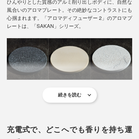
ひんやりとした質感のアルミ削り出しボディに、自然な
風合いのアロマプレート。その絶妙なコントラストにも
心掴まれます。「アロマディフューザー 2」のアロマプ
レートは、「SAKAN」シリーズ。
お客さまの声をもとに生まれ変わった第2世代モデル
「アロマディフューザー 2」は、さらにヒーター機能も
搭載。
続きを読む
200年以上の歴史をもつ左官業の技術と材料を用いて、
アロマプレートを下から温めながら風を送ることで、香
1回押しで、ヒーター＆送風の「通常モード」に。この
わたしたちの暮らしに「珪藻土」を浸透させたブランド
りの成分がより揮発しやすい環境づくりを実現しまし
時、カチッというささやかな作動音を感じる程度にしっ
「soil（ソイル）」と、共同開発したオリジナルプレー
た。
かり押してください。運転スタートとともに、下部の
トです。
LEDランプが白点灯します。
充電式で、どこへでも香りを持ち運