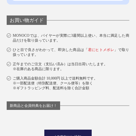
木部または枝葉のみで抽出する一般的なヒノキ精油と比
べると、手間のかかる製造工程を経て生まれた上質なエ
ッセンシャルオイル。一度体験すれば、その違いがわか
お買い物ガイド
るはずです。
MONOCOでは、バイヤーが実際に3週間以上使い、本当に満足した商
品だけを取り扱っています。
ギフトセットは、本体のパッケージ内にオイルを同梱し
ひと目で良さがわかって、即決した商品は「
君にヒトメボレ
」で取り
てお届けできるので、ひと箱にまとめてのギフト包装
扱っています。
（オプション）が可能に。
正午までのご注文（支払い済み）は当日出荷いたします。
※在庫のある商品に限ります。
ご購入商品金額合計 10,000円 以上で送料無料です。
※一部配送便（特別配送便、クール便等）を除く
※ギフトラッピング料、配送料を除く合計金額
新商品と会員特典をお届け！