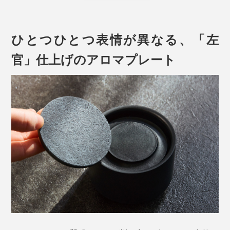
内部のファンが静かに上昇気流をつくり、オイルから気
ひとつひとつ表情が異なる、「左
化した香りの分子をふんわりと持ち上げて、空気の流れ
官」仕上げのアロマプレート
にそっと乗せてくれます。
あなたのパーソナルな空間
を、やさしく漂うように
（※）
設計されているから、集中時間やリラックスタイムな
ど、香りで空間をととのえたい時にちょうどいい。
すべての操作は、本体のフチ（外周部分）を押すだけ。
（※）
半径1〜1.5メートル範囲を目安につくられていますが、香りの種類によっ
て、拡散範囲が異なります。
全方位にスイッチを搭載し、どこを押しても作動するよ
う設計されているから、ボタン位置を気にすることな
く、どの場所からでもスムーズに操作できます。