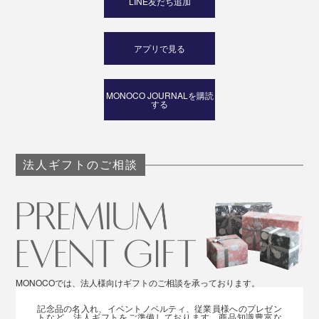
LINE友だち追加
アプリで見る
アロマディフューザー本体は「Black」、「Silver」、
「Gold」の3色から、エッセンシャルオイルは3種の香
MONOCO JOURNALを購読
りから、好きな組み合わせをセットにできます。
する
新居祝いや節目のお祝い、誕生日ギフトに。自然な樹木
の香りが好きな方に、きっと喜んでいただけるはずで
法人ギフトのご相談
す。
MONOCOでは、法人様向けギフトのご相談を承っております。
記念品の名入れ、イベントノベルティ、従業員様へのプレゼン
トなど、法人ギフトをご準備しております。商品知識豊富な