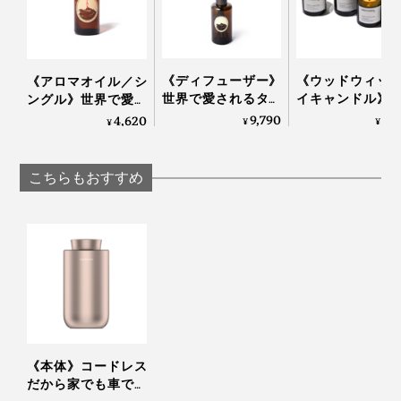
い。
《お手入れについて》
OPEN AIR
※本体は水洗いできません。汚れやほこりは、乾いた柔
《ディフューザー》
《ウッドウィッ
《アロマオイル／シ
らかい布などで拭き取ってください。
※プレートは本体から取り外して水洗いができます。ア
世界で愛されるタイ
イキャンドル》
ングル》世界で愛さ
水を使用するアロマディフューザーの場合、きちんとお
ロマオイルのオイル染みは、薄めた食器用中性洗剤を柔
のアロマブランド
ストラリアの大
れるタイのアロマブ
9,790
5,
4,620
¥
¥
¥
らかいふきんにしみ込ませ、軽くたたいて染み抜きして
手入れしなかったり、水道水を使ったりすると、雑菌や
が、「心地よい記
で深呼吸してい
ランドが、「心地よ
ください。
憶」を調香｜
うな心地よさ漂
い記憶」を調香｜
残留物まで一緒に拡散してしまうことも。
※アロマオイルによっては、水洗いしてもアロマプレー
トに香りが残ることがあります。その場合、市販の「無
KARMAKAMET
木製芯のアロマ
KARMAKAMET
こちらもおすすめ
水エタノール」に10分間ほど浸けることで軽減されま
ンドル｜GRE
す。
メンテナンスや使用方法が面倒だと、使わなくなる原因
NATION life
※保管の際は必ずお手入れをして、よく乾燥させてくだ
にもなりますが、『WEEK END』はケアも操作もシン
さい。湿ったままケースに保管するとカビや異臭、故障
の原因になります。
プル！日常に馴染む心地いいアロマディフューザーで
す。
トップノート
ラベンダーアルパイン
《本体》コードレス
ミドルノート
だから家でも車でも