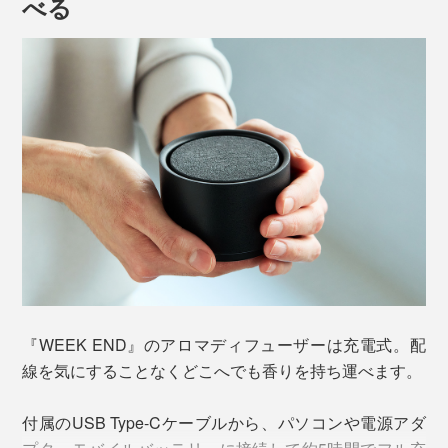
主原料となるセメントに、砂と顔料を独自の割合で混ぜ
べる
2回押しで（ワンタッチでOK）、風のみの「送風モー
合わせることで、香りをとどめ、洗って繰り返し使える
ド」に。LEDランプがゆっくりと白点滅します。
よう、「耐水性」と「吸水性」という相反する性質を持
ち合わせたアロマディフューザー用の材質です。
3回押しで、送風のみで３分間運転→３分休止を繰り返
す間欠運転の「ECOモード」に。LEDランプが少し早く
白点滅します。
4回押しで、「運転停止」に。LEDランプが消灯しま
す。
熱とはいえ、ヒーターの温度は30〜40℃。プレートを
触ってもほんわか温もりを感じる程度です。
『WEEK END』のアロマディフューザーは充電式。配
これは、香り立ちのいい気温や温度を、自然から導き出
線を気にすることなくどこへでも香りを持ち運べます。
した“適温”だから。
付属のUSB Type-Cケーブルから、パソコンや電源アダ
ひとつひとつ職人の手で、伝統的な左官工法の加工を施
『WEEK END』が大切にする“ありのままの香り”を楽し