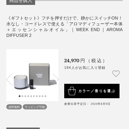
電池持続時間：［通常モード／ヒーター&送風］3時
商品を購入
『WEEK END』のアロマディフューザーは、香りと向
間、［送風モード／送風のみ］25時間、［ECOモー
き合うきっかけもつくってくれるような気がします。
トップノート
ド／送風＆間欠運転］50時間
《ギフトセット》フチを押すだけで、静かにスイッチON！
オレンジスイート果皮、レモン果皮、サンショウ果
自動オフタイマー：3時間
水なし・コードレスで使える「アロマディフューザー本体
MONOCO代表の柿山も、「まるで、香道の“お道具”みた
皮
＋エッセンシャルオイル」｜WEEK END｜AROMA
付属品：USBコード（TYPE-C）
お手入れも、とてもシンプル。アロマプレートを取り外
いだよね。改めて、自分の好きな香りを探そうと思っ
DIFFUSER 2
ミドルノート
して水洗いするだけ。
※アロマプレートの製作は手作業のため、加工プロセスや製造時の環境に
た。」と、意気込んでいました。
ヒノキ枝葉、スギ枝葉
よって、表面の凹凸や色味が商品画像とは異なる場合がございます。表情
の違いもお楽しみください。
ベースノート
オイルが気になるようなら、薄めた食器用中性洗剤を柔
24,970
ヒノキ木部
［エッセンシャルオイル WORKSPACE］
らかいふきんにしみ込ませ、軽くたたいて染み抜きして
円（税込）
ください。
194人がお気に入り登録
容量：5ml
空気の浄化と気分のリフレッシュをテーマに、６種類の
成分：ヒノキ木部・枝葉、スギ枝葉、サンショウ果
精油をブレンド。
皮（すべて飛騨高山産）、オレンジスイート果皮
カラー／香りを選ぶ
（オーストラリア産）、レモン果皮（イタリア産）
オイルを垂らした瞬間、キレのあるサンショウの香りが
抽出方法：高圧水蒸気蒸留法（ヒノキ・スギ・サン
ささやかに駆け抜けます。すぐに柑橘のフレッシュな甘
倉庫出荷予定日： 2026年8月9日
送料無料
ラッピング可能
ショウ）、圧搾法（オレンジスイート・レモン）
みをまとった樹木の香りが爽やかに広がり、ヒノキの落
製造国：日本
ち着いた香りへとゆったり辿り着きます。
［エッセンシャルオイル OPEN AIR］