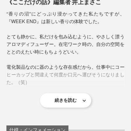
《ここだけの話》編集者 井上まさこ
「高圧水蒸気蒸留法」というこの抽出方法は、一般的な
水蒸気蒸留法よりも、樹木の多様な成分を抽出すること
“香りの沼”にどっぷり浸かってきた私たちですが、
ができ、より深みのある、豊かな樹木の香りを引き出す
『WEEK END』は新しい香りの体験でした。
ことができるのです。
アロマディフューザーは、オイルを霧状に噴射させる
とても静かに、私だけを包み込むように、やさしく漂う
「噴霧式」、キャンドル・ランプの熱で気化させる「加
「Silver」の本体には、大理石をイメージした「WHITE
アロマディフューザー。在宅ワーク時の、自分の空間を
熱式」、オイルと水をミスト化して拡散させる「超音波
MARBLE」を。職人が手作業でマーブル模様に色付けし
ととのえたい時にもちょうどいい。
式」、自然蒸発で香りを楽しむ「気化式」など、種類さ
ており、1枚ごとにニュアンスも異なります。
まざま。
電化製品なのに器のような存在感だから、仕事中にコー
ヒーカップと間違えて何度か口元へ運びそうになりまし
本品は水を使わず、気化式と穏やかな加熱式を使い分け
た。（笑）
られる「ハイブリッド式」。
油・水の粒子がまわりや床に落ちて汚れたりすることも
続きを読む
なく、心地よく香りを楽しめます。
仕事をはじめる時や集中モードへの切り替えにぴったり
仕様・インフォメーション