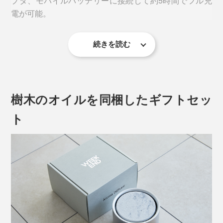
プタ、モバイルバッテリーに接続して約5時間でフル充
し、美しい風合いを表現。
んでいただけるよう、精油の成分を劣化させない配慮を
電が可能。
重ねたヒーティングシステムを開発しました。
均一なプロダクトを量産する家電のイメージと打って変
操作はたったのこれだけ。デザインも、所作も、静かで
わって、伝統技術と組み合わせた『WEEK END』のア
続きを読む
美しいアロマディフューザーです。
ロマディフューザーはほぼ一点モノです。
本製品には、自動オフタイマーが付いており、アロマオ
アロマプレートは、本体上部の受け皿（凸型）にそっと
イルの香り分子が減退する3時間が経過すると自動的に
乗せるだけでセット完了。プレートの片側を指で押すと
樹木のオイルを同梱したギフトセッ
運転停止に。だから、おやすみ前にも気軽に使えます。
反対側が浮き上がるので、簡単に取り外すことができま
ト
す。
実際に旧仕様と比較してみると、香りが立ちにくかった
フル充電後、ケーブルを取り外した状態での使用時間は
（※香料の粒子が重く揮発しにくい）ウッド系などのア
下記のとおりです。
（※）