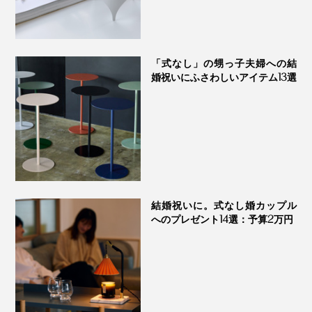
自然のやさしさを感じるラベンダーアルパインの芳香か
「式なし」の甥っ子夫婦への結
ら、すぐにユーカリレモン・ミントの突き抜けるような
婚祝いにふさわしいアイテム13選
清々しさに包まれます。緑や樹木の穏やかな香りは、奥
の方からじんわりと。
虫が気になる季節にぴったりな調香で、おやすみ前のベ
ッドサイドでも、ぜひ。
結婚祝いに。式なし婚カップル
へのプレゼント14選：予算2万円
THE HINOKI