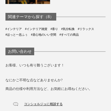
関連テーマから探す（8）
#インテリア
#インテリア雑貨
#香り
#気分転換
#リラックス
#ほっと一息ふぅ
#居心地のいい空間
#すべての商品
ヒノキの魅力を余すことなく楽しめる贅沢な香りです。
お問い合わせ
まるで、檜風呂の湯船にどっぷり浸かっているかのよう
お客様、いつも有り難うございます！
な、新築の木造家屋に足を踏み入れたかのような、日本
人に馴染み深い心地よさ。
なにかご不明な点などありませんか?
枝葉の爽やかさ、木部の心落ち着くウッディな香りの絶
商品の仕様や利用方法など、お気軽にお尋ねください。
妙なバランスで配合したことで、しっかりとした樹木の
深みも堪能できます。
コンシェルジュに相談する