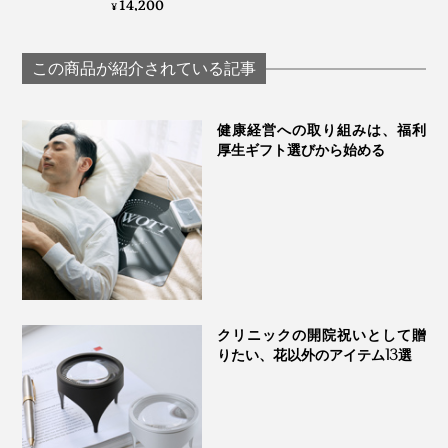
ユーカリレモン、ペパーミント、ゼラニウム、スギ
使える、ネブライザ
14,200
¥
ー式「アロマディフ
枝葉、ヒノキ枝葉
ューザー」｜
ベースノート
Lovaroma
この商品が紹介されている記事
ヒノキ木部
玄関やテラス、キャンプシーンでのテント内など、外気
健康経営への取り組みは、福利
厚生ギフト選びから始める
と触れ合う開放された空間をイメージして、7種類の精
油をブレンド。
クリニックの開院祝いとして贈
りたい、花以外のアイテム13選