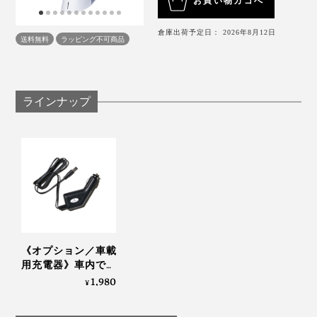
お買い物カゴへ
るデザインをつくりたい。重量は軽く、でも吸引力は強
対象外になります。（例：庭でのご利用で小石や砂など
を吸い込む、工事現場など屋外の過酷な環境でのご利
く。
用）
倉庫出荷予定日： 2026年8月12日
送料無料
ラッピング不可商品
※ 使用上の誤り、任意の改造、天災などで生じた故障、
破損などは保証対象外となります。
部屋の中央に位置するキッチンとリビングの間に、掃除
その結果、コンパクトかつパワフルな吸引力を生み出す
※ バッテリーは消耗品ですので、使用回数により消耗す
機を置くことなんて考えられなかったのに、これなら躊
ることをご了承ください。
「BLDC++モーター」を内臓した『MONTANC PRO』
躇なく目につく場所に置けます。
が生まれました。
《よくあるご質問》
ラインナップ
Q：充電中でも使用可能ですか？
手に取りやすい場所にあると、豆を挽いたついでに、食
A：
本品は、15000PA以上のパワーを出すため強力な出
力を利用しています。使用中の充電はバッテリーに負担
器を下げるついでに、サッとゴミを吸引できるから、面
がかかります。時折、熱を発することもありますので、
倒臭さがまったくない。むしろ、グングン吸ってくれる
安全のため充電中は使用不可に設計されています。
からちょっと楽しい。
Q.メンテナンスは必要ですか？
A：
ダストボックスにたくさんのゴミを溜めてしまうと
吸引力が落ちる原因となりますので、ゴミ捨てはなるべ
く頻繁に行ってください。本体は、タオルなどで綺麗に
お手入れをしてご利用ください。
《オプション／車載
Q.フィルター部の水洗い頻度を教えてください。
用充電器》車内でハ
A：
水洗いの頻度は使用環境により異なりますので、吸
ンディクリーナーの
1,980
引力が落ちてきたと感じた場合、フィルター部を確認
¥
し、ほこりが溜まっている場合は、水洗いを行って下さ
充電も！MONTANC
い。水洗い後は完全に乾燥させないと製品に負担をかけ
専用の充電器｜
る場合がありますので、必ず完全に乾燥したことを確認