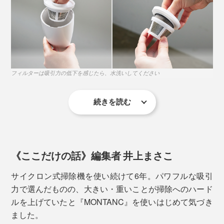
電源ボタン下の3つのLEDランプが、バッテリー残量を
教えてくれます。
1つ点灯／0〜30%
フィルターは吸引力の低下を感じたら、水洗いしてください
2つ点灯／30〜70％
3つ点灯／70〜100％
続きを読む
ふたつのフィルター部分（ステンレスフィルター・
HEPAフィルター）は水洗いできて、清潔で気持ちい
い。（※本体部分は防水機能がないため、水洗いしない
《ここだけの話》編集者 井上まさこ
でください）繰り返し使えて、経済的です。
サイクロン式掃除機を使い続けて6年。パワフルな吸引
力で選んだものの、大きい・重いことが掃除へのハード
ルを上げていたと『MONTANC』を使いはじめて気づき
ました。