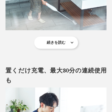
ザイン。上辺と底辺が水平にデザインされており、横か
ら見ても美しい。
続きを読む
洗面所の下に落ちた髪の毛や、ラグにこぼしたお菓子の
カス、キッチンの床にばら撒いてしまったオートミール
やプロテインなど、広い範囲にはロングノズルが重宝。
置くだけ充電、最大30分の連続使用
階段のお掃除も楽々です。
も
「ショートノズル」で棚上をキレイに
本体＋中継用ノズルA＋ワイドヘッド