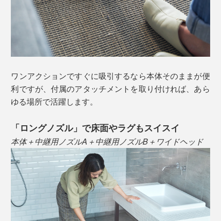
フロアモップやハンディワイパー、粘着クリーナーより
も手軽に、ピンポイント掃除が完了！こまめな「ちょこ
っと掃除」を重ねれば、気合を入れた掃除の回数をグッ
と減らすことができます。
ワンアクションですぐに吸引するなら本体そのままが便
利ですが、付属のアタッチメントを取り付ければ、あら
ゆる場所で活躍します。
「ロングノズル」で床面やラグもスイスイ
本体＋中継用ノズルA＋中継用ノズルB＋ワイドヘッド
1分間に76,000回転する、独自設計でつくられた120W
のブラシレス直流++モーター（BLDC++）を搭載し、コ
ンパクトながら驚異の吸引力を実現しました。
充電スタンドも、クリーナーと一体化するミニマムなデ