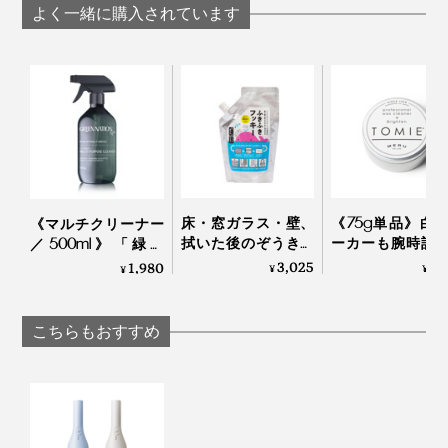
MONTANC
してから再度ご利用ください。
よく一緒に購入されています
水洗いで汚れが落ちない、吸引力が低下したと感じた場
さらに先進的な保護回路も搭載され、異常の兆候をいち
合は、別売りの「オプション／MONTANC専用フィルタ
ー」をご購入のうえ、お取り替えください。
早く検出しブロックするだけでなく、非常に優れたエネ
ルギー効率を備えているのも特徴のひとつ。
Q：防水機能はありますか？
A：
本体は防水ではないため、水洗いできません。水洗
い可能なのは、フィルター部のみです。フィルター部は
必要に応じて水洗いをして頂くと吸引力が保たれます。
より確実な安全のため、PSE認証はもちろん、バッテリ
ーの安全性認証のKC、FCCなど国際認証も取得してい
ます。
床・窓ガラス・壁、
《75g単品》白
《マルチクリーナー
拭いた後のぞうきん
ーカーも腕時計
／500ml》「緑の
クリーナーを手に取った流れで、ゴミ箱の隙間やオーブ
までピカピカになる
ローリングもピ
国」の香りに包まれ
3,025
2,
1,980
¥
¥
¥
ンの下に溜まったパンくずまで吸い取りたくなります。
「家中おそうじ洗
ピカ。みんなが
る家磨きタイム、天
剤」｜ふきふきフッ
になる「お掃除
然由来成分99.9％の
キー
ム」｜TOMIE
お掃除スプレー｜
こちらもおすすめ
気づけば、“ちょこっと掃除”が気負いなく習慣化してい
GREEN NATION life
て、大型掃除機をかける回数は減ったのに、部屋がキレ
イ！
気になるモーター音は、一般的な掃除機より静かだと感