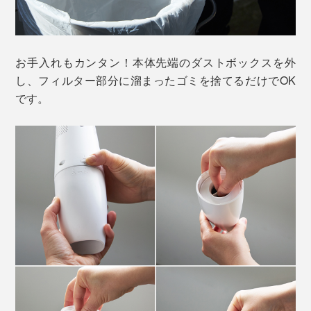
モーター音：73dB
16900Paのハイパワー吸引で、マイクロダストから大き
なゴミくずを勢いよく拾い上げます。1度の充電で約9分
お手入れもカンタン！本体先端のダストボックスを外
間の連続使用が可能。
し、フィルター部分に溜まったゴミを捨てるだけでOK
です。
『MONTANC PRO』は、車内の掃除にも大活躍！座席
はもちろん、ロングノズルを付け替えて足元の土汚れ、
スキマノズルで備え付けポケットやエアコン排気口のホ
コリなど、隅々までキレイに。