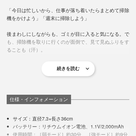
「今日は忙しいから、仕事が落ち着いたらまとめて掃除
機をかけよう」「週末に掃除しよう」
スタンド部分のLED表示は、充電中ならゆっくりと「点
後まわしにしながらも、ゴミが目に入ると気になる。で
滅」、充電が完了したら「消灯」します。ミニマムなデ
も、掃除機を取りに行くのが面倒で、見て見ぬふりをす
ザインながら、細やかな配慮で日常使いを快適にしてく
ることも（汗）。
れます。
別売りの「
車載用充電器
」を購入すれば、車内で充電も
生活空間に溶け込み、インテリアの一部として掃除機や
できるので、長時間ドライブや旅行時の携帯におすすめ
機械に見えないミニマムデザインを目指して開発された
です。
続きを読む
『MONTANC』。
『MONTANC』は、白くて、スマートで、ちょっと大き
な電話の子機のような存在感。手に取る時の軽やかさ
も、まさに子機と同じ感覚で、リビングに置いても違和
感がありません。ゴミが見えないミニマムなデザインだ
仕様・インフォメーション
から、掃除機なのにクリーンな印象です。
サイズ：直径7.3×長さ36cm
透明のダストボックスは、ゴミの量がわかるから便利と
バッテリー：リチウムイオン電池、1.1V/2,000mAh
思っていましたが、ゴミが見えることの“不潔感”が原因
使用時間：［弱モード］約30分、［強モード］約9分