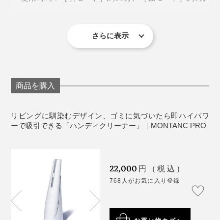
で、部屋の奥や別室、物置に隠していました。だから、
充電時間：約2.5時間
見えるところに出しておけるこの手軽さは、とても感動
重量：約550ｇ
的でした。
消費電力：120W
さらに表示
入力：13.5V/1A
私の家で一番ゴミが溜まる場所は、コーヒーのグライン
ダストボックス容量：144ml
ダーがある棚付近（豆を挽くたびに粉が飛び散る）とダ
材質：ABS、ステンレス
イニングテーブルの下（仕事用デスクでもあるため滞在
同梱内容：MONTANC本体、充電ステーション、す
商品を購入
時間が長い）。
き間用ノズル、中継用ノズルA・B、ワイドヘッド、
手掛けたのは、韓国トップの電子製品メーカー『サムス
電源アダプタ、取扱説明書および保証書（保証期
リビングに馴染むデザイン、ゴミに気づいたら即ハイパワ
ン電子』の社内ベンチャーによるスピンオフブランド
間：ご購入日より1年間）
ーで吸引できる「ハンディクリーナー」｜MONTANC PRO
『BLUEFEEL (ブルーフィール)』。
※ 吸引ツールの先端に床傷付き防止加工はされていません。フローリング
や畳、棚など、傷付きやすい場所でのご使用は、ご注意の上お使いくださ
い。
モーターとファンの卓越した技術力が認められ独立した
※ フィルター部以外は水洗いすることができません。感電の恐れや故障の
原因となりますので、本体の水洗いは避けてください。
22,000
円（税込）
ポータブルスマートデバイス専門のブランドです。
768人がお気に入り登録
《保証について》
「こまめな掃除」というトレンドに合わせて、見えない
※使用方法に起因する家具や床へのダメージについて
ところにしまい込む掃除機ではなく、インテリアに見え
は、責任負いかねますのであらかじめご了承ください。
※一般的な室内、車内以外の使用に起因する故障は保証