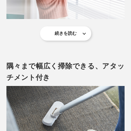
も小回りが利き、サクッと掃除できるから便利！
例えば、ソファで寛ぎながら、食べこぼしたお菓子のカ
スを吸い取る。洗面所を使った後、床に落ちた髪の毛を
吸い取る。パンを切る、コーヒー豆を挽いた時に、飛び
続きを読む
軽量のハンディクリナーにありがちだった、吸引力不足
散った粉をすぐ吸い取るといった動作も、ワンアクショ
も心配ご無用！
ンで軽やかに。
ハンディタイプの場合、吸引力は2000〜6000Pa（ゴミ
隅々まで幅広く掃除できる、アタッ
を吸い込む圧力の単位）が一般的といわれている中、本
品は最大16,900Paというハイパワー。吸気口にiPadを
チメント付き
近づければ、持ち上げられるほどの吸引力です。
（※2023年11月末より、吸引力がさらにパワーアップし
た『MONTANC PRO』に変わりました）