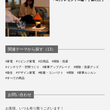
関連テーマから探す（13）
#家電
#リビング家電
#日用品
#掃除・洗濯
#インテリア・空間づくり
#家事アップグレード
#掃除・洗濯グッズ
#衛生
#デザイン家電
#軽量・コンパクト
#掃除
#家事ルンルン
#すべての商品
お問い合わせ
お客様、いつも有り難うございます！