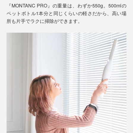
『MONTANC PRO』の重量は、わずか550g。500mlの
けるハンディクリーナー。
ペットボトル1本分と同じくらいの軽さだから、高い場
所も片手でラクに掃除ができます。
コードレスタイプだから、棚の上や階段、家具の隙間に