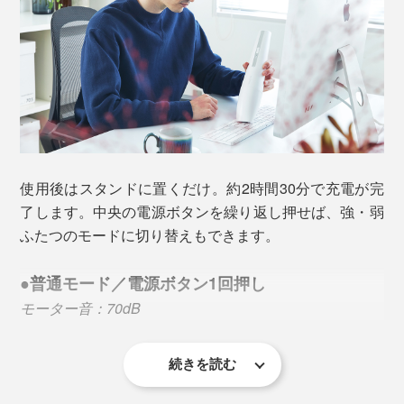
さらに本体内部には、ステンレス製フィルターに加え、
本体の裏面にさりげなく凹みが施され、握ったときに手
0.3μmの微細なゴミ粒子を99.97％捕集する高性能HEPA
にフィットする配慮にも感動します。
フィルターを採用。二重フィルター構造で、細かい塵や
ホコリをしっかりキャッチし、クリーンな空気を排出し
ます。
使用後はスタンドに置くだけ。約2時間30分で充電が完
了します。中央の電源ボタンを繰り返し押せば、強・弱
本棚の上やサイドボードの上など、高い位置にある面の
ふたつのモードに切り替えもできます。
ホコリを吸い取るなら、中継ノズルを1つにして使って
ください。シンプルなワイドヘッドですが、ノズルを水
●普通モード／電源ボタン1回押し
平に倒せるしなやかさで使い勝手バツグン。
モーター音：70dB
「スキマノズル」で狭い場所やフィルターのお手
入れに
続きを読む
1度の充電で最大30分間の連続使用ができる省エネモー
本体＋すき間用ノズル
ド。とはいえ、6000Paのしっかりとした吸引力でゴミ