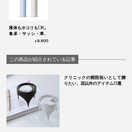
じる70〜73dB。高級車で使用される吸音材を使い、可
能な限り騒音を抑えられているところも嬉しいポイント
でした。
液体もホコリもOK。
食卓・サッシ・車を
忙しい人にこそおすすめしたい“ミニマム掃除機”。ぜ
ささっとキレイにで
8,800
¥
ひ、あなたの家のセカンドクリーナーにどうぞ。
一軒家にお住まいの方なら、玄関に一台、リビングに一
きる「コードレス ウ
ェット＆ドライ クリ
台、2階に一台など、よく使う場所ごとに複数設置する
ーナー」｜récolte
のもおすすめ。
この商品が紹介されている記事
おうちの中で、すぐに手が届く場所に置ける“ミニマム
クリニックの開院祝いとして贈
掃除機”で、あなたの掃除が変わります。
りたい、花以外のアイテム13選