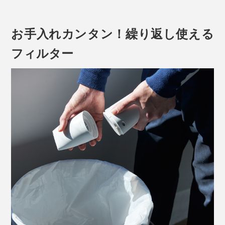
やホコリを吸い上げます。
ダストボックスの中が見えない仕様だから不潔感も一切
お手入れカンタン！繰り返し使える
なく、テーブルや棚の上にも置ける清潔なセカンドクリ
フィルター
ーナーです。
窓のサッシ、冷蔵庫と壁の隙間にたまったホコリ、シュ
ーズボックスの土汚れ、食品ストッカーや冷蔵庫の野菜
室など、狭い場所のピンポイント掃除に。エアコンのフ
ィルターお手入れ時やキーボードのゴミ吸い取りにも便
利です。
●強モード／電源ボタン2回押し