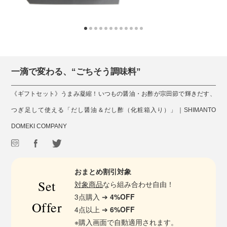
一滴で変わる、“ごちそう調味料”
《ギフトセット》うまみ凝縮！いつもの醤油・お酢が宗田節で輝きだす、
つぎ足して使える「だし醤油＆だし酢（化粧箱入り）」｜SHIMANTO
DOMEKI COMPANY
おまとめ割引対象
Set
対象商品
なら組み合わせ自由！
3点購入 ➔
4%OFF
Offer
4点以上 ➔
6%OFF
※購入画面で自動適用されます。