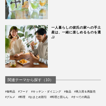
一人暮らしの彼氏の家への手土
産は、一緒に楽しめるものを選
ぶ
関連テーマから探す（10）
#食料品
#フード
#キッチン・ダイニング
#食品
#再入荷＆再販売
#グルメ
#料理
#おまとめ割引
#料理と団らん
#すべての商品