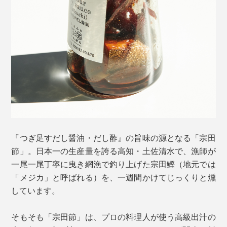
はじめに、小さなティースプーンに1滴だけ垂らして、
そのまま舐めてみてください。
『つぎ足すだし醤油・だし酢』の旨味の源となる「宗田
宗田鰹（そうだがつお）のしっかりとした旨味と、かす
節」。日本一の生産量を誇る高知・土佐清水で、漁師が
かな燻しの風味が、口の中に広がって、食欲が刺激され
一尾一尾丁寧に曳き網漁で釣り上げた宗田鰹（地元では
ます。
「メジカ」と呼ばれる）を、一週間かけてじっくりと燻
しています。
そもそも「宗田節」は、プロの料理人が使う高級出汁の