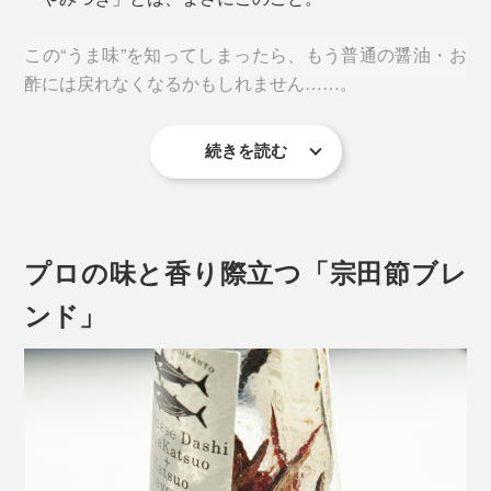
この“うま味”を知ってしまったら、もう普通の醤油・お
酢には戻れなくなるかもしれません……。
続きを読む
毎日の食卓に必ず置いておきたくなる『つぎ足すだし醤
油』と『つぎ足すだし酢』。
プロの味と香り際立つ「宗田節ブレ
ンド」