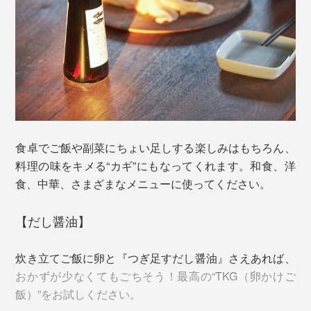
汁をとる手間も省けて、とにかく便利です。
ければならないほど、鮮度の落ちやすい魚。
生食には制限があるものの、節にすることで保存がき
き、濃厚で旨味の強い最高のダシが引き出せます。ま
た、タウリンなどのアミノ酸も豊富！
食卓でご飯や副菜にちょい足しする楽しみはもちろん、
料理の味をキメる“カギ”にもなってくれます。和食、洋
食、中華、さまざまなメニューに使ってください。
【だし醤油】
炊き立てご飯に卵と『つぎ足すだし醤油』さえあれば、
「だし酢」には、無添加の米酢を使用。宗田節・かつお
おかずが少なくてもごちそう！最高の“TKG（卵かけご
節の成分が、酸味のカドを取ってくれるから、まろやか
飯）”をお試しください。
な味わい。