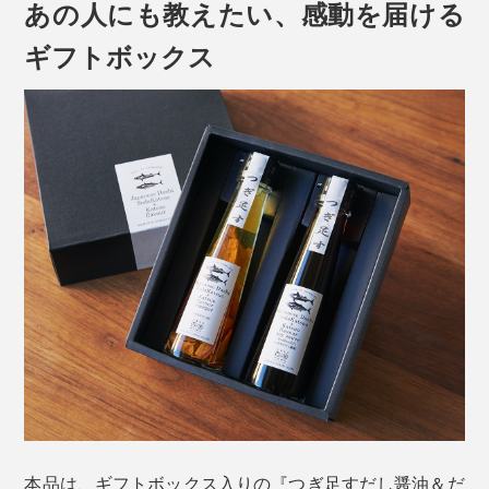
あの人にも教えたい、感動を届ける
ギフトボックス
時間がない時は、お椀に味噌大さじ1弱、だし醤油大さ
じ2（お好みで調整してください）にお湯200mlを注い
で混ぜるだけで即席みそ汁が完成！薬味を入れればカン
ペキです。
土佐清水で「香りカツオの味ソウダ」と言われているよ
うに、香り高いのが「かつお節」、味（出汁）が深いの
が「宗田節」。両者のいいところを合わせて、究極の風
味を引き出した贅沢な1本です。
つぎ足しは、ダシが出なくなるまで、約1L分（10回ほ
ど）繰り返し使えます。
本品は、ギフトボックス入りの『つぎ足すだし醤油＆だ
最後はキャップを外して、中のかつお節・宗田節を取り