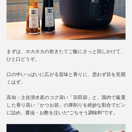
まずは、ホカホカの炊きたてご飯にさっと回しかけて、
ひと口どうぞ。
口の中いっぱいに広がる旨味と香りに、思わず目を見開
くはず。
高知・土佐清水産のコク深い「宗田節」と、国内で厳選
した香り高い「かつお節」の厚削りを絶妙な割合でビン
に詰め、醤油・お酢を注いだ“ごちそう調味料”です。