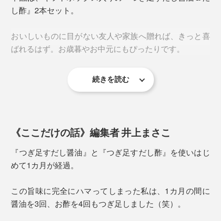
し酢』2本セット。
出し、刻んでおむすびやお茶漬け、冷奴の具にどうぞ。
細かく刻めば、「自家製ふりかけ」にも。
おいしいものに目がない友人や家族へ贈れば、きっと喜
ばれるはず。お歳暮やお中元にもぴったりです。
【だし酢】
おすすめは、すし酢アレンジ！『つぎ足すだし酢』に砂
糖と塩をお好みで混ぜて、旨味たっぷりの酢飯に。まろ
続きを読む
やかだから、だし酢だけでも十分においしくなります。
《ここだけの話》編集者 井上まさこ
『つぎ足すだし醤油』と『つぎ足すだし酢』を使いはじ
めて1カ月が経過。
この旨味に完全にハマってしまった私は、1カ月の間に
醤油を3回、お酢を4回もつぎ足しました（笑）。