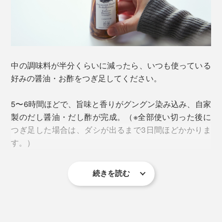
食材そのもののおいしさを引き出し、料理の味のキメ手
になる。かけるだけで、ひと手間調理された味わいにな
ってくれるという、まさに“ごちそう調味料”です。
中の調味料が半分くらいに減ったら、いつも使っている
好みの醤油・お酢をつぎ足してください。
5〜6時間ほどで、旨味と香りがグングン染み込み、自家
製のだし醤油・だし酢が完成。（※全部使い切った後に
つぎ足した場合は、ダシが出るまで3日間ほどかかりま
さらに、厳選した国産かつお節も、絶妙な割合でブレン
す。）
ドされています。
続きを読む
本来、厚削りのかつお節は5〜6時間、宗田節は3日かか
るのですが、半量残した状態でつぎ足せば、両方の風味
が残り早く馴染むのです。
出汁を取る“手間”は瓶の中に入っているから、めんつゆ
はお湯で割るだけ。