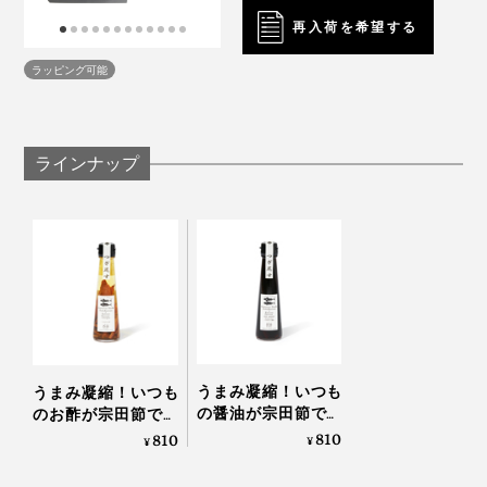
再入荷を希望する
ラッピング可能
ラインナップ
【だし醤油×だし酢】
だし醤油とだし酢を合わせれば、旨味たっぷりのポン酢
にもなります。だし醤油：だし酢：柚子果汁を2：1：1
の割合で混ぜると、自家製ゆずポン酢が完成。
うまみ凝縮！いつも
うまみ凝縮！いつも
の醤油が宗田節で輝
のお酢が宗田節で輝
きだす、つぎ足して
きだす、つぎ足して
810
810
餃子や小籠包のタレにもどうぞ！ビールやハイボールの
¥
¥
使える「だし醤油」
使える「だし酢」｜
肴にぴったりです。
｜SHIMANTO
SHIMANTO DOMEKI