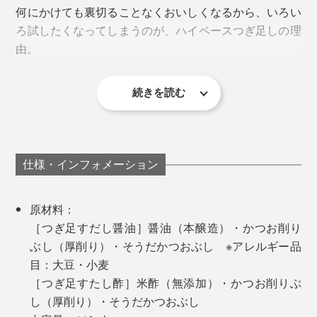
『つぎ足すだし醤油・だし酢』は、余すところなくおい
何にかけても裏切ることなくおいしくなるから、いろい
しくいただけます。
ろ試したくなってしまうのが、ハイペースつぎ足しの理
いつもの家ごはんに驚きを届けてくれる“ごちそう調味
由。
料”。あなたはまず、何にかけますか？
続きを読む
マリネ、南蛮漬けに使えば、いつもと違う仕上がりに。
特に気に入ったのが、だし酢。そのまま飲みたくなるく
拍子木切りした大根を塩もみして、砂糖を入れただし酢
らい、宗田節の旨味がしみしみ。
に漬け込む浅漬けも絶品でした。食材がシンプルである
ほど、だし酢の旨味が利いて、いい味変になります。
手持ちの純米酢は、酸味が強すぎて使いづらかったの
仕様・インフォメーション
に、つぎ足して何日か置いておくとカドが取れて、驚く
ほどまろやかになりました。
原材料：
［つぎ足すだし醤油］醤油（本醸造）・かつお削り
ぶし（厚削り）・そうだかつおぶし ※アレルギー品
目：大豆・小麦
［つぎ足すたし酢］米酢（無添加）・かつお削りぶ
し（厚削り）・そうだかつおぶし