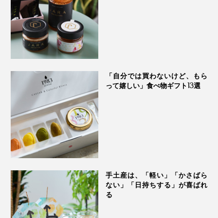
「自分では買わないけど、もら
って嬉しい」食べ物ギフト13選
手土産は、「軽い」「かさばら
ない」「日持ちする」が喜ばれ
だし酢、だし醤油、砂糖で、風味豊かな三杯酢に。ダシ
る
がたっぷり利いたタコとキュウリの酢の物やカニ酢に
◎。