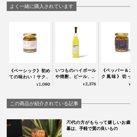
DOMEKI COMPANY
COMPANY
よく一緒に購入されています
いつものハイボール
《ペッパー＆ス
《ベーシック》初め
や焼酎、ビール、紅
ク風味》切った
ての味わい！サクサ
茶に入れるだけで、
け・ゆでただけ
クのアーモンド粒と
2,376
1,
1,080
¥
¥
¥
本格バーの味わいに
材が、絶品おつ
風味豊かなもろみ入
変わる「ゆずシロッ
に変わる「食べ
りしょうゆが、料理
プ」｜YUZU SYRUP
味料」｜サクサ
をグンとおいしくす
この商品が紹介されている記事
ょうゆアーモンド
る「食べる調味料」
だし醤油、だし酢、ごま油、炒りゴマを混ぜたら、「旨
｜サクサクしょうゆ
味ドレッシング」が完成！自家製が手軽に作れます。
アーモンド
70代の方がもらって嬉しいお歳
暮は、手軽で質の良いもの