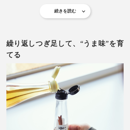
炊きたてご飯と「だし酢」の相性にも驚きます。酸味よ
続きを読む
り、ダシの旨味や香りが強く感じられ、高級ふりかけの
瓶に詰まった「宗田節」は、1912年（大正元年）から
ような感覚！ MONOCOスタッフ達が「うまい！うま
続く節納屋（ふしなや＝宗田節の製造工場）「たけまさ
い！」と絶賛の嵐でした。
商店」が丁寧につくる伝統の味です。
繰り返しつぎ足して、“うま味”を育
その節納屋で働くお母さんたちが、形の崩れた宗田節や
てる
削りかすを家に持ち帰り、家の醤油やお酢の瓶に入れて
使っていたというアイデアが『つぎ足すだし醤油・だし
酢』のルーツ。
本品は、「宗田節」の旨味を一番よく知る職人の知恵が
詰まった、天然のうま味調味料なのです。
納豆や冷奴、しらすおろしなどの副菜も贅沢な味わい
に。淡白な魚介類の刺身醤油としても美味！釜玉うどん
は、まるでお店の味です。