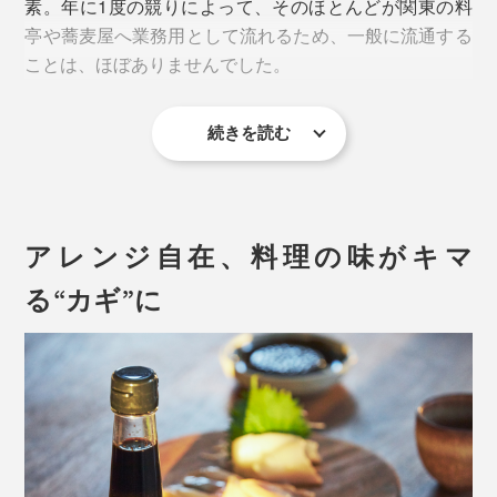
素。年に1度の競りによって、そのほとんどが関東の料
亭や蕎麦屋へ業務用として流れるため、一般に流通する
ことは、ほぼありませんでした。
続きを読む
アレンジ自在、料理の味がキマ
「だし醤油」は、高知・四万十産の無添加・生醤油が注
る“カギ”に
がれています。
写真は「宗田節」の裸節
醤油（グルタミン酸）と宗田節・かつお節（イノシン
酸）の組み合わせによる「うま味成分の相乗効果」も相
地元の人たちでさえ、「宗田節」を口にしはじめたの
まって、ごはんが進む進む（笑）。
は、15年ほど前の事なんだとか。
お湯で割るだけで、本格的なめんつゆにもなるから、出
宗田鰹は血合が多く、朝獲れたものをお昼までに食べな