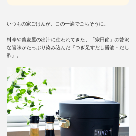
いつもの家ごはんが、この一滴でごちそうに。
料亭や蕎麦屋の出汁に使われてきた、「宗田節」の贅沢
な旨味がたっぷり染み込んだ『つぎ足すだし醤油・だし
酢』。