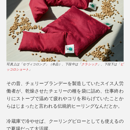
写真上は「セヴィコロング」（本品）、下段中は「
クラシック
」、下段下は「
ピ
ッコロショート
」
その昔、チェリーブランデーを製造していたスイス人労
働者が、乾燥させたチェリーの種を袋に詰め、仕事終わ
りにストーブで温めて疲れやコリを和らげていたことか
らはじまったと言われる伝統的ヒーリングなんだとか。
冷蔵庫で冷やせば、クーリングピローとしても使えるの
で夏場だって大活躍。