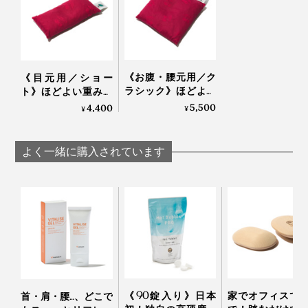
と苦手」と、スタッフの意見がわかれました。
香りが気になる方は、一度お湯で洗っていただくと緩和
されるとのことなで、ぜひお試しください。
《お腹・腰元用／ク
《目元用／ショー
ちなみに私は、何度か使っているうちに「発酵したての
ラシック》ほどよい
ト》ほどよい重みと
重みと蒸気で、じん
蒸気で、じんわり気
5,500
4,400
焼く前のパン」みたいな香りに安心感を抱くようになり
¥
¥
わり気持ちいい！チ
持ちいい！チェリー
ました。
ェリーブランデー製
ブランデー製造の労
造の労働者が見つけ
働者が見つけた伝統
よく一緒に購入されています
た伝統的ヒーリング
的ヒーリング「チェ
「チェリーストーン
リーストーンピロ
ピロー」｜INATURA
ー」｜INATURA イナ
イナチュラ
チュラ
アームピローとしても使いやすい幅広な形状。冷えてい
ることに気づきづらい手首まわりを温めると、上半身が
ポカポカ気持ちいい。
《90錠入り》日本
家でオフィスで
首・肩・腰…、どこで