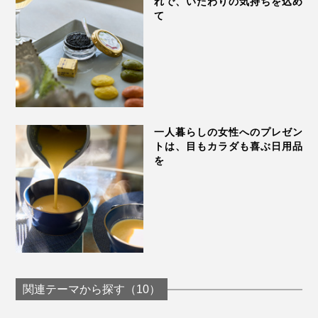
れで、いたわりの気持ちを込め
て
一人暮らしの女性へのプレゼン
トは、目もカラダも喜ぶ日用品
を
真夏の暑さ対策に、手のひらや脇の下に「チェリースト
ーンピロー」を当てるクールダウンはとくにおすすめで
す。
冷たすぎない自然なヒンヤリ感、絶妙な重み、ゴロゴロ
関連テーマから探す（10）
とした粒の心地いい刺激がいいリフレッシュに。