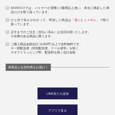
洗剤を使って洗う際はよくすすぎ、完全に自然乾燥させ
てからお使いください。
MONOCOでは、バイヤーが実際に3週間以上使い、本当に満足した商
品だけを取り扱っています。
ひと目で良さがわかって、即決した商品は「
君にヒトメボレ
」で取り
ベルギーの『INATURA（イナチュラ）』社によって、
扱っています。
25年以上に渡ってISO-9001
を受けた自社工場で丁
（※1）
正午までのご注文（支払い済み）は当日出荷いたします。
寧に製造されている「チェリーストーンピロー」は、ギ
※在庫のある商品に限ります。
フトにもぴったり。
ご購入商品金額合計 10,000円 以上で送料無料です。
※一部配送便（特別配送便、クール便等）を除く
※ギフトラッピング料、配送料を除く合計金額
新商品と会員特典をお届け！
LINE友だち追加
アプリで見る