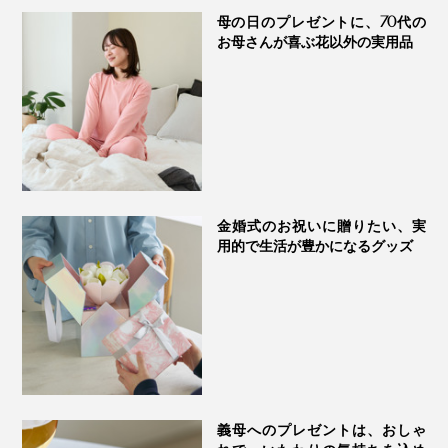
母の日のプレゼントに、70代の
お母さんが喜ぶ花以外の実用品
金婚式のお祝いに贈りたい、実
用的で生活が豊かになるグッズ
繰り返し愛用するうちにチェリー種（中材）の乾燥が気
になりだしたら、レンジ加熱の前に霧吹きでシュッと水
分を保湿してあげるのもおすすめ。
クーリングパッドとして使うなら、ビニール袋に入れ
て、冷蔵庫で数時間（60分以上）冷やしてください。
義母へのプレゼントは、おしゃ