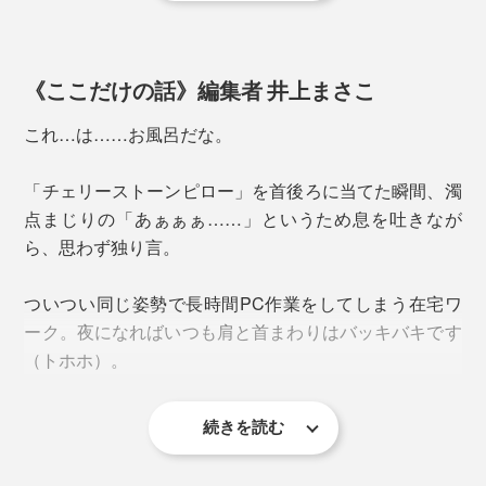
《ここだけの話》編集者 井上まさこ
これ…は……お風呂だな。
「チェリーストーンピロー」を首後ろに当てた瞬間、濁
点まじりの「あぁぁぁ……」というため息を吐きなが
ら、思わず独り言。
ついつい同じ姿勢で長時間PC作業をしてしまう在宅ワ
その気持ちよさを例えるなら、「湯船に浸かっているよ
ーク。夜になればいつも肩と首まわりはバッキバキです
うな感覚」です。
（トホホ）。
種に含んだ空気中の水分が、目に見えないほどやわらか
な蒸気となって体に伝わり、心までほどけるような温も
続きを読む
慌てて首や腕を回してストレッチするも、なんだかずっ
りに包まれます。
と上半身が重たい。