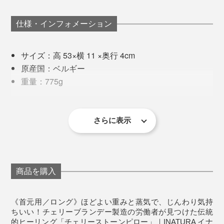
そんな時、この“さくらんぼ温浴”が心と体に沁みるので
仕様・インフォメーション
す。
サイズ：高 53×横 11 ×奥行 4cm
15分ほど温めると、首まわりがふわんと軽くなった気が
原産国：ベルギー
する。脚のつけ根、腰、お尻、目元、足首、手首……ど
重量：775g
こに当てても、「うわぁ、そこそこ！」とため息が出ま
材質：［中材］チェリー種、［袋］オーガニックコ
す。
ットン（※GOTS認証）
温めて使用する場合の目安時間：500Wの電子レンジ
さらに表示
編集スタッフに試してもらったところ、全員が私と同じ
で2分
濁点まじりの「あぁぁぁ……」というため息を吐きなが
冷やして使用する場合の目安時間：冷蔵庫で60分以
ら、天を仰いで目を瞑っていました。
冷えやコリで重く感じていた部分も、この“さくらんぼ
上
温浴”でほわ〜っと軽やかに。
商品を購入
《使用上のご注意》
※長くお使いいただくために洗濯は30°Cくらいのお湯で手洗いをおすすめ
仕事の合間やリラックスタイムに、手放せなくなる心地
します。
《首元用／ロング》ほどよい重みと蒸気で、じんわり気持
※洗剤を使用する場合はよくすすぎ、使用前までに完全に乾かしてくださ
よさです。
い。
ちいい！チェリーブランデー製造の労働者が見つけた伝統
※乾燥は機械を使用せず、自然乾燥をおすすめします。
的ヒーリング「チェリーストーンピロー」｜INATURA イナ
※チェリー種の独特な香りが気になる場合は、お湯洗いが有効です。