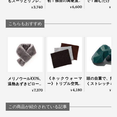
初！独自の高硬度マ
で！踏むだけで
もスーッとリフレッ
イクロカプセル技術
ら元気になれる
シュする「バイタラ
6,600
6,
3,740
¥
¥
¥
が生んだ“重炭酸
裏マッサージ器」
イズゲル」｜VENEX
湯”のタブレット入浴
ーチドクター ふ
剤｜薬用Hot Bubble
み
こちらもおすすめ
PRO
使い方は至ってシンプルです。
《ネックウォーマ
頭の自重で、無
メリノウール100%、
ー》トリプル空気層
くストレッチ＆
温熱あずきピロー付
で冷気をブロックす
できる「コリほ
き「ボアマフラー」
4,180
3,
7,370
¥
¥
温熱パッドとして使うなら、500Wの電子レンジにその
¥
る、ふわふわ起毛の
し」｜P: REST
｜SERENE
まま入れて2分間温めるだけ。
ネックウォーマー｜
寒がり屋さん
この商品が紹介されている記事