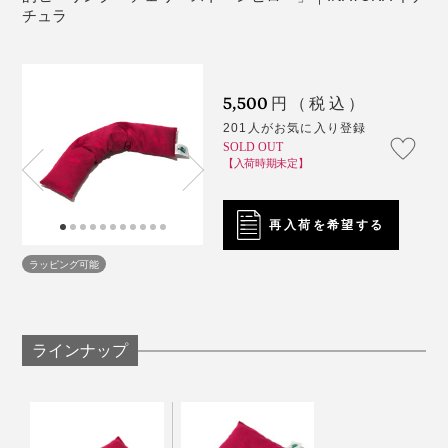
※アロマスプレーをご使用になる場合は、アロマの成分が加熱に向いていな
チュラ
本品は、首や肩を包み込むように温められる細長い形状
い、熱くなりすぎてしまう恐れがあるので、香り付けした手拭いなどをピ
ローにまいてご使用いただくことをおすすめします。
の「セヴィコロング」。
5,500
円（税込）
201人がお気に入り登録
SOLD OUT
【入荷時期未定】
この表情、ホンモノの反応です（笑）
再入荷を希望する
ラッピング可能
「寝違えてしまって首が痛い」と訴えていた撮影モデル
の男性も、「うわぁ……気持ちいぃ……これ、お風呂に
入っているみたいですね！」と、まったく同じコメント
をしてくれて、笑ってしまいました。
ラインナップ
肩やお腹、足の上にダラリと掛けたままPC作業をした
温めるとチェリー種特有の香りがふわっと漂うのです
り、本を読んだりできて、いろんな部位を温め＆冷やし
が、「この香りが好き」、「気にならない」、「ちょっ
やすい人気のカタチです。