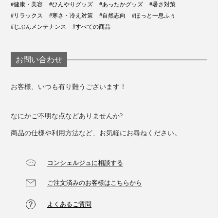
#健康・美容
#ひんやりグッズ
#あったかグッズ
#暑さ対策
#リラックス
#寒さ・冷え対策
#自然志向
#ほっと一息ふぅ
#じぶんメンテナンス
#すべての商品
お問い合わせ
お客様、いつも有り難うございます！
なにかご不明な点などありませんか?
商品の仕様や利用方法など、お気軽にお尋ねください。
写真は「
ピッコロショート
」
コンシェルジュに相談する
さりげなくさくらんぼの刺繍が施されているカバー生地
は、オーガニックコットン素材。
ご注文済みのお客様はこちらから
よくあるご質問
オーガニック・テキスタイルの 世界基準である「GOTS