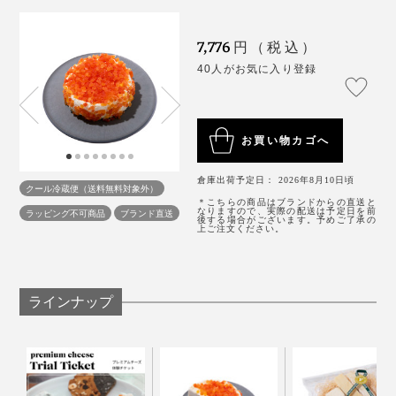
ほんのりとした甘みがありますが、チーズ自体に砂糖は
7,776
円（税込）
入っておらず、ドライパパイヤの糖分がチーズに浸透し
40人がお気に入り登録
たことで感じる甘み。原材料表記に「きび砂糖」とあり
ますが、これはドライパパイヤに使われているものだそ
うです。
お買い物カゴへ
シャンパン片手の週末ブランチに、午後のティータイム
倉庫出荷予定日： 2026年8月10日頃
クール冷蔵便（送料無料対象外）
に、非甘党用のバースデーケーキにもぴったり。大切な
＊こちらの商品はブランドからの直送と
なりますので、実際の配送は予定日を前
ラッピング不可商品
ブランド直送
人との時間がキラキラ輝きます。
後する場合がございます。予めご了承の
上ご注文ください。
ラインナップ