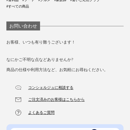
#すべての商品
お問い合わせ
お客様、いつも有り難うございます！
ドライパパイヤを除いてからチーズを丸めて、周りにド
ライパパイヤをくっつけて冷凍するだけ。
なにかご不明な点などありませんか?
冷凍してもカチコチには固まらず、シャリシャリ食感の
商品の仕様や利用方法など、お気軽にお尋ねください。
「デリスパパイヤ」も一味違ったおいしさ。
コンシェルジュに相談する
アイスクリーム感覚で楽しめ、夏のデザートにぴったり
です。
ご注文済みのお客様はこちらから
よくあるご質問