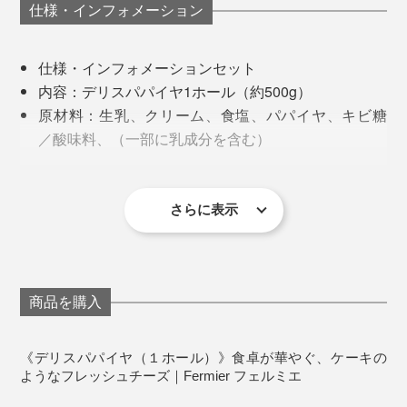
仕様・インフォメーション
例えるなら、甘さを抑えたレアチーズケーキのような、
酸味を抑えたヨーグルトのような。
仕様・インフォメーションセット
内容：デリスパパイヤ1ホール（約500g）
ん〜、“お口の中が宝石箱”とはこのこと！
原材料：生乳、クリーム、食塩、パパイヤ、キビ糖
／酸味料、（一部に乳成分を含む）
賞味期限（着日から）：14日間
さらに表示
商品を購入
《デリスパパイヤ（１ホール）》食卓が華やぐ、ケーキの
ようなフレッシュチーズ｜Fermier フェルミエ