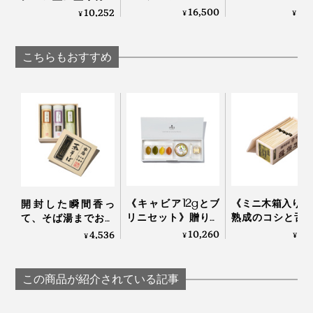
ク＆ゴールド》
で眼福を、まろ
が見違えて、会話が
16,500
6,
10,252
¥
¥
¥
0.3mmの極薄刃でス
な味わいで口福
弾む「サービングボ
トレスフリーな切れ
たらす、純チタ
ード」｜Fermier
味、朝食の支度に便
ーティンググラ
こちらもおすすめ
利な小回りのきく
PROGRESS プロ
「小型包丁（刃渡り
ス
13cm）」｜hast.
《キャビア12gとブ
《ミニ木箱入り》
開封した瞬間香っ
フランス・ブルゴーニュで1895年から続く老舗チーズメーカー「Fromagerie
リニセット》贈り物
熟成のコシと舌
て、そば湯までおい
Lincet社」でつくられる
にも最適な国産クラ
「揖保乃糸 ひ
しい。「茶師・米田
10,260
3,
4,536
¥
¥
¥
フトキャビアと味つ
級」｜揖保乃糸
末弘監修 茶そば詰
そんな「ブリア・サヴァラン」に、ダイス状にカットし
きブリニのセット｜
め合わせ」｜カネス
たドライパパイヤをたっぷりまぶしたのが、本品「デリ
宮崎キャビア1983
製麺×芳香園製茶
この商品が紹介されている記事
スパパイヤ」。