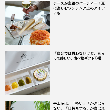
チーズが主役のパーティー！更
に楽しむワンランク上のアイデ
アも
「自分では買わないけど、もら
って嬉しい」食べ物ギフト13選
本品は真空パックでお届けします
パパイヤの甘みと酸味、サクサク食感が「ブリア サバ
ラン」に調和し、衝撃的なおいしさ。天才すぎる組み合
わせ！
手土産は、「軽い」「かさばら
食べる時はしっかり冷やし、ケーキのようにカットして
ない」「日持ちする」が喜ばれ