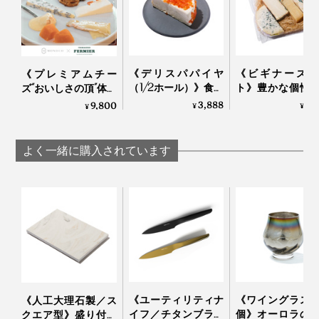
《デリスパパイヤ
《ビギナーズセ
《プレミアムチー
（1/2ホール）》食卓
ト》豊かな個性
ズ“おいしさの頂”体験
が華やぐ、ケーキの
べやすさが両立
「デリスパパイヤ」のベース生地は、かの有名な美食家
チケット》チーズ概
3,888
3,
9,800
¥
¥
¥
ようなフレッシュチ
4種のチー
念を変える味覚体験
の名前をそのまま冠する「ブリア・サヴァラン」。
ーズ｜Fermier フェル
（MONOCO限
｜Fermier
ミエ
｜Fermier フェル
よく一緒に購入されています
1930年代にパリでデビューすると一躍、話題をさらっ
たというフレッシュチーズの傑作です。
不動の人気の理由は、牛乳に生クリームを加える「ダブ
ルクリーム」製法で作られた濃厚なコクと、とろけるよ
うななめらか食感。それでいて、さわやかな酸味が引き
締め役になって、後味はすっきり。
《ユーティリティナ
《ワイングラス
《人工大理石製／ス
チーズラバーの舌を満足させてきました。
イフ／チタンブラッ
個》オーロラの
クエア型》盛り付け