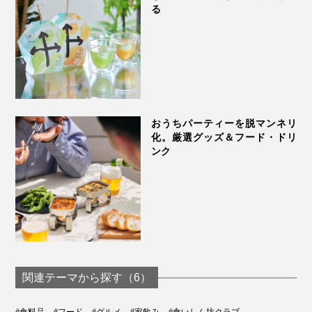
そのままをどうぞ。バゲットやベーグルに挟んでも絶
る
品。よく冷えたシャンパンや白ワイン、紅茶やハーブテ
ィとよく合います。
１ホールは約500gで、8〜10人分。賞味期限14日間を目
安に食べ切るのがベストですが、食べ切れない場合の
MONOCOおすすめの食べ方が「フローズン・デリスパ
おうちパーティーを脱マンネリ
パイヤ・ボール」。
化。厳選グッズ＆フード・ドリ
ンク
関連テーマから探す（6）
#食料品
#フード
#グルメ
#家飲み
#食いしん坊クラブ