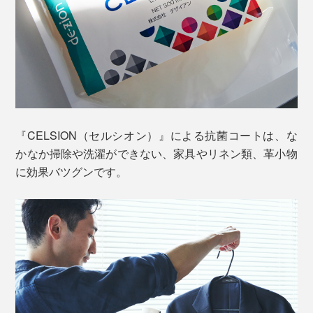
『CELSION』後は、いつもサッと洗うだけで、清潔感
のあるお風呂、匂いを感じないトイレと玄関、爽やかな
空気が漂うリビング……まるで、掃除したてのきれいさ
『CELSION（セルシオン）』による抗菌コートは、な
が、ずっと続いているみたい。
かなか掃除や洗濯ができない、家具やリネン類、革小物
に効果バツグンです。
しつこい汚れやホコリがつきにくくなるから、あなたの
家の掃除が、グッとラクになるはずです。