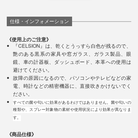
以前は、タンクに置くタイプや、便器に直接つけるタイ
応するリン酸チタン化合物、抗酸化作用で知られるプラ
プの洗浄剤をいろいろ試しても、あっという間に黒ずみ
チナナノコロイドを組み合せることで、新しい触媒作用
が復活していたので、これはすごいと思いました。
仕様・インフォメーション
を開発しました。
わが家は夫婦2人ですが、4人家族のMONOCOスタッフ
《使用上のご注意》
太陽光が届きにくい北側の部屋や、奥まったキッチン、
の家では、「動き回る子どもが2人いると、靴の匂い、
『CELSION』は、乾くとうっすら白色が残るので、
照明時間が少ないトイレ、お風呂、玄関でも、高い抗菌
トイレの匂いが強烈」で、夏場はとくに困っていたそう
艶のある黒系の家具や窓ガラス、ガラス製品、眼
効果を発揮できます。
です。
鏡、車の計器板、ダッシュボード、本革への使用は
避けてください。
「嗅ぐと、思わずウッとなるほどの匂いがこもっていた
故障の原因になるので、パソコンやテレビなどの家
また、スプレー缶用の液化ガスは使わないで、微細なマ
のに、『CELSION』を靴と玄関、トイレの壁中にスプ
電、時計などの精密機器に、直接吹きかけないでく
イクロミストをスプレーできる新型ボトルだから安心。
レーしたら、不思議なくらい、匂いが気にならなくなっ
ださい。
1本使い切った後は、ボトルを再利用OK。詰替えパック
た」と喜んでいました。
すべての菌や匂いに効果があるわけではありません。菌や匂いの
を購入後、自分でカンタンに詰替えできます。
種類や、スプレー対象物の素材や使用状況により効果が異なりま
また、抗菌対策として、家中のドアノブに
す。
『CELSION』をスプレーしたところ、「ツヤ感のある
金属製だったので、液ダレの跡が白く残った」そうです
《商品仕様》