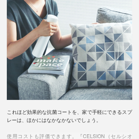
お風呂や洗面所のタイルや目地
れ・カビを、あらかじめ落としておいてください。
トイレの便座やトイレ用品
枕カバーや布団カバー、シーツ
あとは『CELSION』を、付属のスプレーボトルに注い
玄関の靴箱、靴やブーツ、スニーカー
だら、
クローゼットやジャケット
子どものおもちゃ、ぬいぐるみ
(1) スプレーしたい場所から20cmくらい離れたところ
ドアノブ、スイッチ、テレビリモコン
で、スプレーハンドルを押す
ゴミ箱、灰皿
(2) 1プッシュで、40〜50cm幅を横へ移動する感覚で、
自動車の座席シートやハンドル
スプレーをくり返し、対象物の全面に掛ける
ペット用品
(3) スプレーしたら、そのまま1〜3時間ほど乾燥させる
よくあるスプレーボトルと違って、『CELSION』は、
微細なミストがフワッと広がる、新型のマイクロミスト
スプレーを採用。
これほど効果的な抗菌コートを、家で手軽にできるスプ
レーは、ほかにはなかなかないでしょう。
使用コストも評価できます。『CELSION（セルシオ