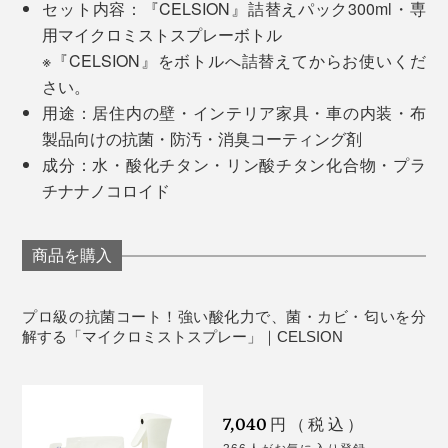
が、メーカーによると、スプレーの量が多すぎる、また
セット内容：『CELSION』詰替えパック300ml・専
はスプレー位置が近すぎるとのことです。
用マイクロミストスプレーボトル
※『CELSION』をボトルへ詰替えてからお使いくだ
スプレーの目安は、20cm以上離した場所から、対象物
さい。
の表面にうっすらつく程度でOK。もし、液だれ跡がで
菌が繁殖しやすいゴミ箱に。暗い場所でも抗菌効果を発揮
用途：居住内の壁・インテリア家具・車の内装・布
きた場合は、3時間ほど経ってから、濡れタオルでサッ
製品向けの抗菌・防汚・消臭コーティング剤
実際、『CELSION』の抗菌・消臭性能は、一財・カケ
とふき取れば、ほとんどの場合、液だれ跡は消えるそう
成分：水・酸化チタン・リン酸チタン化合物・プラ
ンテストセンターでの試験で確認済みです。
です。
チナナノコロイド
食中毒の原因になる黄色ぶどう球菌は、光のない暗室で
も、8時間後、菌の数が98.526％も低減。
商品を購入
子どものぬいぐるみやおもちゃ、ケットに
また、シックハウス症候群の原因となるホルムアルデヒ
プロ級の抗菌コートを、片手でシュッと、スプレーする
プロ級の抗菌コート！強い酸化力で、菌・カビ・匂いを分
ドは、1時間後、89.25％が分解されたことを確認してい
解する「マイクロミストスプレー」｜CELSION
だけで実現してくれる『CELSION』。いつも清潔な安
ます。
心できる家で、のびのび過ごしてください。
7,040
円（税込）