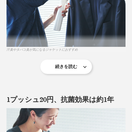
汗臭やタバコ臭が気になるジャケットにおすすめ
続きを読む
『CELSION』の主成分は、酸化チタン・リン酸チタン
化合物・プラチナナノコロイド。
例えば、汚れや匂いが気になる、こんな場所にぴった
り。
スプレーすると、照明（光）や室温（熱）による触媒作
1プッシュ20円、抗菌効果は約1年
用で、強い酸化力が発生。カビ菌やトイレ臭・汗臭の原
リビングや廊下の壁紙
因菌、あらゆる菌を分解してくれる、抗菌コート剤で
布製カーテンやソファ、ラグ
す。
キッチンのシンク、排水口、三角コーナー
ブラインド、照明カバー、レンジフード
使い方はカンタン。まずは、スプレーしたい場所の汚