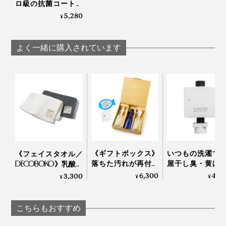
ロ級の抗菌コート！
強い酸化力で、菌・
5,280
¥
カビ・匂いを分解す
る「マイクロミスト
スプレー」｜
よく一緒に購入されています
CELSION
《ギフトボックス》
いつもの洗濯で
《フェイスタオル／
落ちた汚れが再付着
屋干し臭・黄ば
DECOBOKO》乳酸パ
しない、綿もカシミ
カビ対策できる
ワーで抗菌・防臭、
6,300
43,
3,300
¥
¥
¥
ヤも洗える「洗濯洗
濯機用オゾン水
スタイリスト監修の
剤」｜Fukii
器」｜ELEOZON
インテリアタオル｜
BIO FOR THE EARTH
こちらもおすすめ