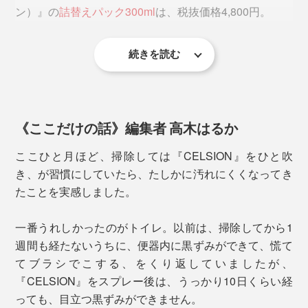
ン）』の
詰替えパック300ml
は、税抜価格4,800円。
続きを読む
1プッシュ（約1.25ml）あたり約20円（噴霧面積は
20cm×40cm）で、ボトル1本で約10畳（約18平方メー
トル）をコートできる計算です。
車の座席シートやハンドルに
《ここだけの話》編集者 高木はるか
従来の抗菌コート剤の多くは、主成分が酸化チタンの
1プッシュで広範囲を、均一にコートしやすいボトルで
ここひと月ほど、掃除しては『CELSION』をひと吹
み。十分な太陽光がないと、抗菌効果が発揮できないの
す。スプレー後は乾かすだけで、拭き取りいらずだか
き、が習慣にしていたら、たしかに汚れにくくなってき
で、交通標識やガードレール、外壁といった屋外や、日
ら、カンタン。
たことを実感しました。
のよく当る部屋の壁紙や床に、プロが業務用の噴霧器
（コンプレッサー）で撒くケースがほとんどでした。
乾いた後は、コート剤が剥がれるまで、抗菌効果はその
一番うれしかったのがトイレ。以前は、掃除してから1
まま続きます。
週間も経たないうちに、便器内に黒ずみができて、慌て
そこで、太陽光が届きにくい場所でも使える、家庭用の
てブラシでこする、をくり返していましたが、
抗菌コート剤を目指して、開発されたスプレーが
『CELSION』をスプレー後は、うっかり10日くらい経
『CELSION』です。
っても、目立つ黒ずみができません。