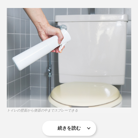
照明器具のカバーやエアコンフィルターに。ホコリがつきにくくなるのでカビも
生えにくい。
一般的な光触媒を利用した、室内用の抗菌コートを、ハ
ウスクリーニング業者に頼んだ場合、壁・床・天井の面
積を足しても、10畳分に満たないトイレが10,000円以
上、お風呂なら20,000円以上が相場なので、
『CELSION』がコスト的にも使いやすいことがわかり
ます。
安全性も◎。主成分の酸化チタン、リン酸チタン化合
物、プラチナナノコロイドは、食品や化粧品の原材料と
して使われる成分です。
シュークローゼットの中や靴そのものにスプレーできる
トイレの壁面から便器の中までスプレーできる
メーカーによると、何度も水洗いしたりこすったりする
続きを読む
うちに、剥がれる場所もあるので、抗菌効果の目安は約
1年。365日毎日、スッキリ気分で過ごせますね。
主成分は、光に反応する酸化チタンに、室温（熱）に反