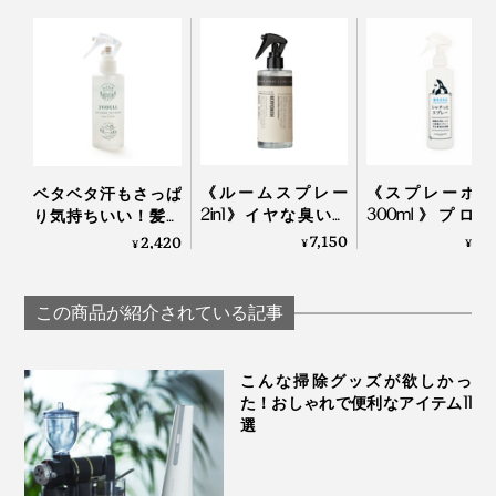
《ルームスプレー
《スプレーボト
ベタベタ汗もさっぱ
2in1》イヤな臭いを
300ml》プロ
り気持ちいい！髪も
リセットして、北欧
用、汚れに一吹
顔も体も、スプレー
7,150
3,
2,420
¥
¥
¥
の香りをプラスする
るだけのシミ抜
して拭き取るだけの
「ルームスプレー」
プレー｜海をま
「ドライウォッシ
｜HUMDAKIN
シャチッとスプレ
ュ」｜
この商品が紹介されている記事
YODELLOUTDOOR
こんな掃除グッズが欲しかっ
た！おしゃれで便利なアイテム11
選