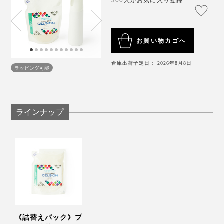
366人がお気に入り登録
お買い物カゴへ
倉庫出荷予定日： 2026年8月8日
わが家の場合、ドアノブはマットな質感の金属製だった
ラッピング可能
ので、液ダレ跡はできず、暑い日だったせいか、1時間
ほどですっかり乾いていました。
ラインナップ
スプレーするだけで、拭かなくていいので、あっけない
ほどカンタン。これで、抗菌コートできて、汚れや匂い
がつきにくくなって、掃除もラクになって、もう手放せ
『CELSION』の抗菌効果は、約1年ですが、洗ったりこ
ない！とすっかり惚れ込んでいます。
すったりすると、コート剤が剥がれることもあるので、
大掃除や季節の変わり目のタイミングで、再度スプレー
すると安心です。
《詰替えパック》プ