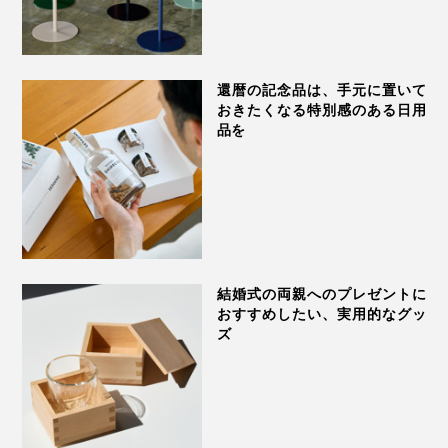
ぴったり。感謝の気持ちを伝えたいあの人に、「純チタ
ンタンブラー」を贈りませんか。
還暦の記念品は、手元に置いて
おきたくなる特別感のある日用
品を
森
森の中で、光を受けて輝く明るい緑の葉と、重なり合っ
結婚式の両親へのプレゼントに
て影のように濃い緑の葉をイメージしました。
おすすめしたい、実用的なグッ
ズ