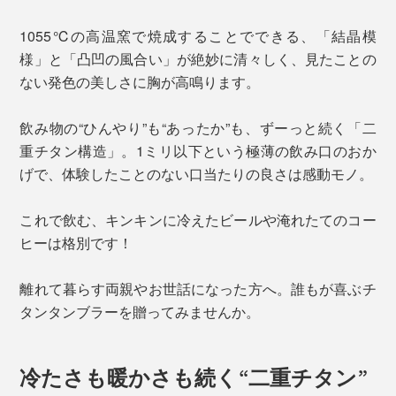
1055℃の高温窯で焼成することでできる、「結晶模
様」と「凸凹の風合い」が絶妙に清々しく、見たことの
ない発色の美しさに胸が高鳴ります。
飲み物の“ひんやり”も“あったか”も、ずーっと続く「二
重チタン構造」。1ミリ以下という極薄の飲み口のおか
げで、体験したことのない口当たりの良さは感動モノ。
これで飲む、キンキンに冷えたビールや淹れたてのコー
ヒーは格別です！
離れて暮らす両親やお世話になった方へ。誰もが喜ぶチ
タンタンブラーを贈ってみませんか。
冷たさも暖かさも続く“二重チタン”