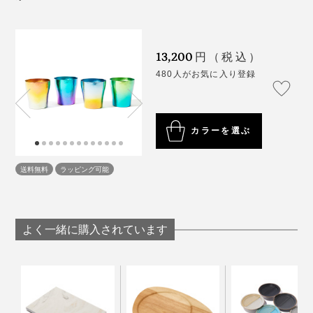
写真は旧カラー
13,200
円（税込）
ビール好きな方なら、ぜひこのチタンタンブラーで、キ
480人がお気に入り登録
ンキンに冷えたビールを味わってもらいたいです！
写真上 左から「月」「空」、写真下 左から「森」「海」
「10年後の愛着ある地球を守りたい」という思いから、
カラーを選ぶ
使うたびに、自然の美しさを感じられる色をタンブラー
に再現しました。
送料無料
ラッピング可能
月
よく一緒に購入されています
黄金色にやさしく光る月と、まれに見える幻想的な赤い
月を表現しました。