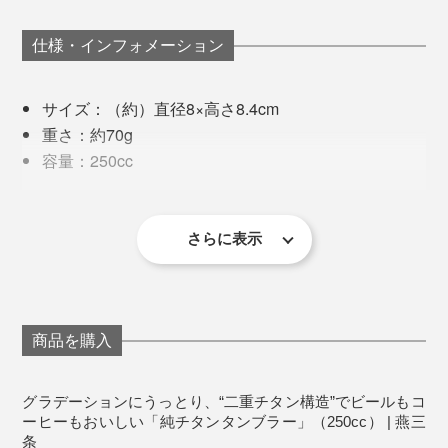
違いによって、さまざまな色合いを実現しています。
この凸凹は、ビールの泡をきめ細やかでクリーミーに仕
薄く、繊細な飲み口で、いつも以上にコーヒーが「冷た
上げてくれます。
く、美味しく」感じました。今では、MONOCOスタッ
仕様・インフォメーション
新作のグラデーションカラーは、自然の移ろいをイメー
フ全員がオフィスで愛用中です。
ジした、「月」「空」「森」「海」の4種。
サイズ：（約）直径8×高さ8.4cm
重さ：約70g
容量：250cc
製造国：日本
さらに表示
商品を購入
グラデーションにうっとり、“二重チタン構造”でビールもコ
ーヒーもおいしい「純チタンタンブラー」（250cc） | 燕三
条