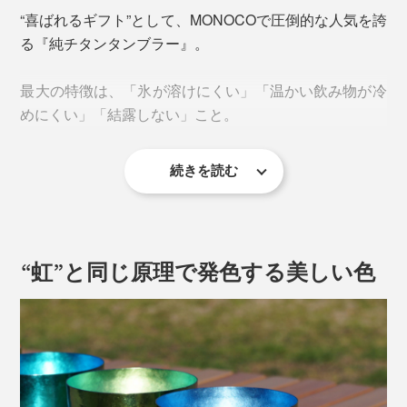
“喜ばれるギフト”として、MONOCOで圧倒的な人気を誇
る『純チタンタンブラー』。
最大の特徴は、「氷が溶けにくい」「温かい飲み物が冷
めにくい」「結露しない」こと。
続きを読む
その秘密は、高度な加工技術により溶接された、チタン
の二重構造。
“虹”と同じ原理で発色する美しい色
タンブラーの飲み口は、なんと1ミリ以下の薄さです
が、2枚の極薄チタンをピッタリ緻密に重ね合せていま
す。
そのおかげで、内側のチタンと表面のチタンの間に空気
の層ができ、高い保冷力・保温力を発揮します。