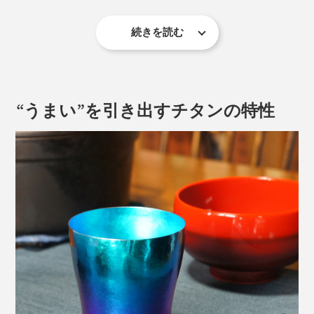
続きを読む
その地でチタン開発30年を迎えるHORIEは、チタンの
カラーリングなど革新的な技術開発で有名でメディアへ
だから、氷水を入れても結露しないのでコースター要ら
も多数登場。
ず。熱湯を入れても表面はほとんど熱くなりません。
“うまい”を引き出すチタンの特性
日本チタン協会のチタン開発功労賞・新潟県知事賞（技
まさに「魔法瓶」の構造をタンブラーに応用したとも言
術部門）も受賞しています。
えます。
鮮やかで美しいカラーは、塗装ではなく「陽極酸化法」
薄い飲み口は、飲み物の「おいしさ」もアップさせま
というHORIE独自の技術による発色。
す。私は最初にこのタンブラーでアイスコーヒーを飲ん
だのですが、ひと口目で虜になりました。