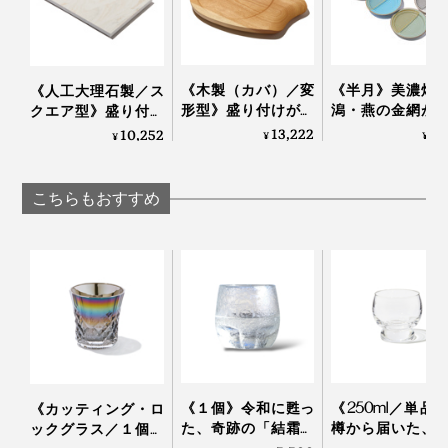
《木製（カバ）／変
《半月》美濃焼
《人工大理石製／ス
形型》盛り付けが見
潟・燕の金網が
クエア型》盛り付け
写真 左「月」、右「海」
違えて、会話が弾む
した、網付きプ
が見違えて、会話が
13,222
7,
10,252
¥
¥
¥
「サービングボー
ト「amime
弾む「サービングボ
焼成後は磨きをかけて、光沢の質感を重ねた外観は、指
ド」｜Fermier
KIKIME
ード」｜Fermier
紋や汚れがつきにくいつくりです。軽量で強く、しかも
こちらもおすすめ
錆びない。
落としてしまっても割れたりせず、長く愛用いただける
のもうれしいポイント。
チタンはアレルギーフリーのやさしい素材だから、赤ち
ゃんからお年寄りまで、誰でも安心安全にお使いいただ
けます。
《１個》令和に甦っ
《250ml／単品
《カッティング・ロ
た、奇跡の「結霜グ
樽から届いた、
ックグラス／１個》
ラス」｜結霜月華
らず、深く味わ