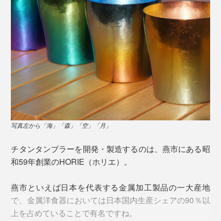
写真左から「海」「森」「空」「月」
チタンタンブラーを開発・製造するのは、燕市にある昭
和59年創業のHORIE（ホリエ）。
燕市といえば日本を代表する金属加工製品の一大産地
で、金属洋食器においては日本国内生産シェアの90％以
上を占めていることで有名ですね。