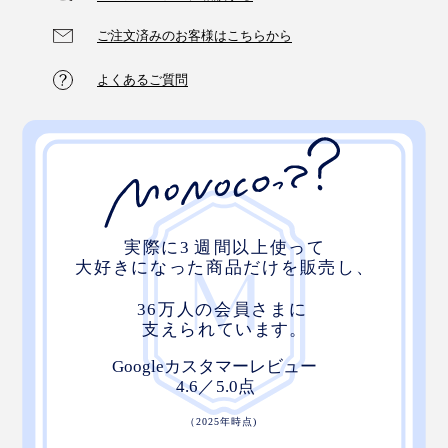
海
光が差し込む浅瀬から、グランブルーの深い海へ続いて
ご注文済みのお客様はこちらから
いく色の移ろいを表しました。
よくあるご質問