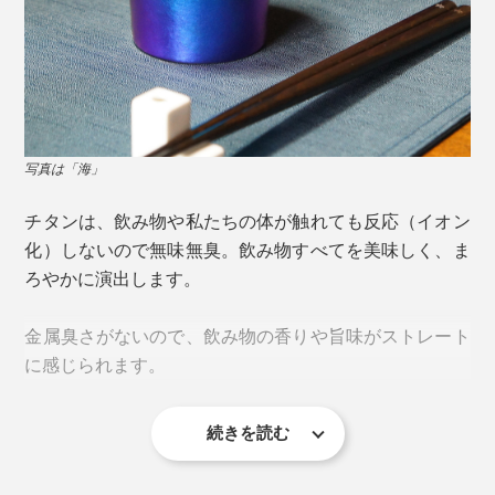
写真は「海」
チタンは、飲み物や私たちの体が触れても反応（イオン
化）しないので無味無臭。飲み物すべてを美味しく、ま
ろやかに演出します。
金属臭さがないので、飲み物の香りや旨味がストレート
そもそもチタンは酸化膜に覆われており、光が当たる
に感じられます。
写真は「森」
と“虹”と同じ原理で色を見ることができます。
手で持つとほとんど冷たさを感じなかったのに、口をつ
続きを読む
この酸化膜の厚さを、水の電気分解時に発生する酸素を
1055℃の高温窯で焼成したことでできる、凸凹フォル
けた瞬間にひんやり。
利用して調整し、光の波長をコントロール。その波長の
ムは独特の風合いがあり、触り心地もなめらか。さらに