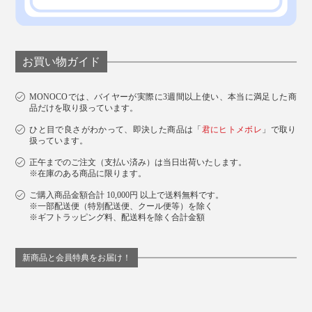
お買い物ガイド
MONOCOでは、バイヤーが実際に3週間以上使い、本当に満足した商
品だけを取り扱っています。
ひと目で良さがわかって、即決した商品は「
君にヒトメボレ
」で取り
この美しいグラデーションは、長年チタンと向き合い、
扱っています。
研究してきたメーカーだからこそ生み出せた発色なので
正午までのご注文（支払い済み）は当日出荷いたします。
す。
※在庫のある商品に限ります。
ご購入商品金額合計 10,000円 以上で送料無料です。
※一部配送便（特別配送便、クール便等）を除く
※ギフトラッピング料、配送料を除く合計金額
新商品と会員特典をお届け！