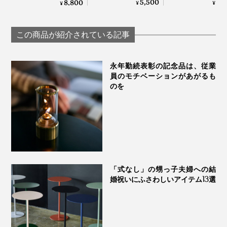
オーロラの光彩で眼
5,500
3,
8,800
「光抗菌作用」もあるので、太陽・蛍光灯の当たる場所
¥
¥
¥
（けっそうげっか）
めのゴブレット
福を、まろやかな味
で乾かすだけで、常に清潔を保つことができます。
ラス「fuwari
わいで口福をもたら
KIKIME
す、「純チタン」コ
空
この商品が紹介されている記事
ーティンググラス｜
澄んだ青空から、夕日が沈んでいくオレンジ色の空まで
PROGRESS プログレ
をイメージしました。
ス
永年勤続表彰の記念品は、従業
員のモチベーションがあがるも
のを
「式なし」の甥っ子夫婦への結
婚祝いにふさわしいアイテム13選
写真は「月」
専用木箱に丁寧に入れてお届けするので、プレゼントに