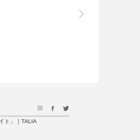
食料品
旅行・遊び
すべて
すべて
最後のひと口までキンキン
ドリンク
旅行
フード
アウトドア
旅行遊び／その他
」｜TALIA