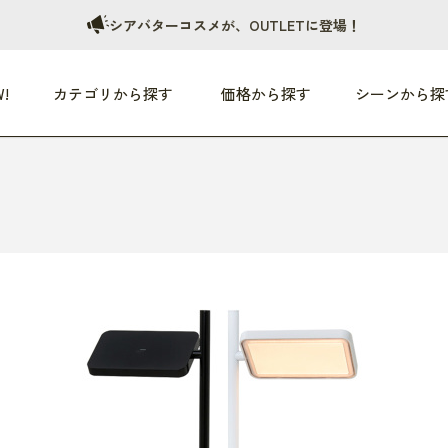
シアバターコスメが、OUTLETに登場！
!
カテゴリから探す
価格から探す
シーンから探
つめた〜い夏、どうぞ！
HEALTHY
家電
HOME
ファッション
- 3,000円
3,000円 - 5,000円
5,000円 - 10,000円
OP10
すべて
すべて
すべて
すべて
す
朝までぐっすり
リビング家電
居心地のいい空間
服
ひ
商品 (新着順)
本気で休む
キッチン家電
家事ルンルン
バッグ
ほ
覧
いつも清潔
美容・健康家電
食いしん坊クラブ
靴・靴下
や
じぶんメンテナンス
オーディオ家電
料理と団らん
レイングッズ
仕
め割引
おうちエクササイズ
ファッション／小物
レット
の他