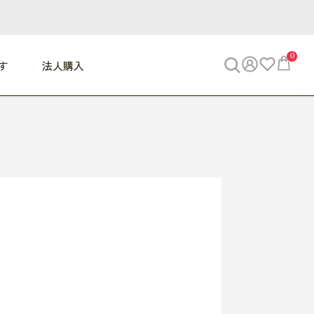
0
す
法人購入
WORK
ビジネス
ENJOY
寝具
10,000円 - 30,000円
30,000円以上
べて
すべて
すべて
すべて
らめきデスク
PC・スマホ関連
お出かけスパイス
敷き寝具
っと一息ふぅ
椅子・クッション
思い出トラベル
掛け寝具
っぱり清潔感
収納
外で過ごすって最高
パジャマ
事へGO
ビジネス／小物
好き・・にどっぷり
枕・小物