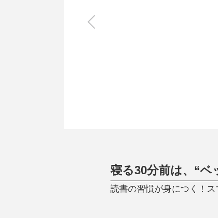
キッチン
すべて
調理家電
調理器具
食器
タオル・ふきん
キッチン雑貨
寝る30分前は、“
読書の習慣が身につく！スマ