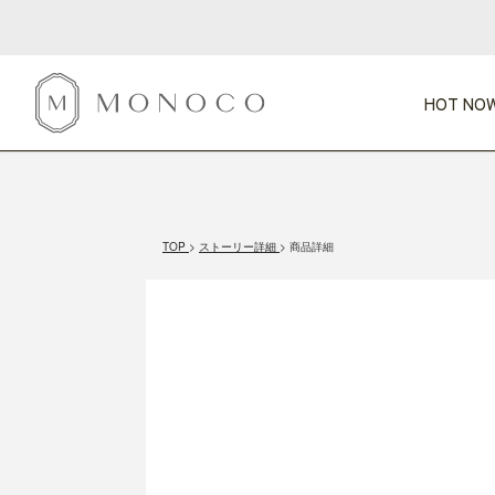
HOT NOW
新商品
CATEGORY
PRICE
SCENE
HOT NOW!
GIFTS
インテリア
1,000円未満
1,000円 
TOP
ストーリー詳細
商品詳細
今週のT
カテゴリから探す
価格から探す
シーンから探す
すべて
すべて
特別な贈りもの
家具
すべての
会話が弾む
収納
特集一
気のきく手土産
照明
毎日使ってね
インテリア雑貨
おまと
ベランダ・庭
アウト
インテリア／そ