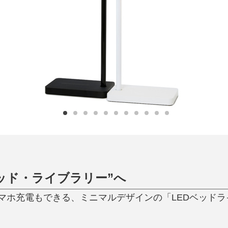
日用品
健康・美容
すべて
すべて
ひんやり今治タオル、生き返る〜
掃除・洗濯
肌・髪ケア
タオル
バスグッズ
スリッパ
ひんやりグッズ
防災用品
あったかグッズ
水筒
健康グッズ
日用品／その他
オーラルケア
ベッド・ライブラリー”へ
ホ充電もできる、ミニマルデザインの「LEDベッドライト