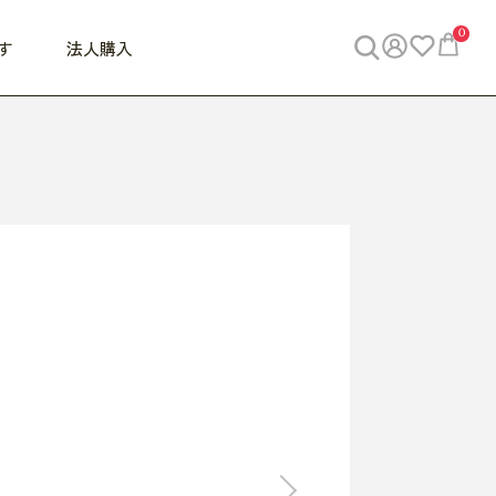
0
す
法人購入
WORK
ビジネス
ENJOY
寝具
10,000円 - 30,000円
30,000円以上
べて
すべて
すべて
すべて
らめきデスク
PC・スマホ関連
お出かけスパイス
敷き寝具
っと一息ふぅ
椅子・クッション
思い出トラベル
掛け寝具
っぱり清潔感
収納
外で過ごすって最高
パジャマ
事へGO
ビジネス／小物
好き・・にどっぷり
枕・小物
食料品
旅行・遊び
すべて
すべて