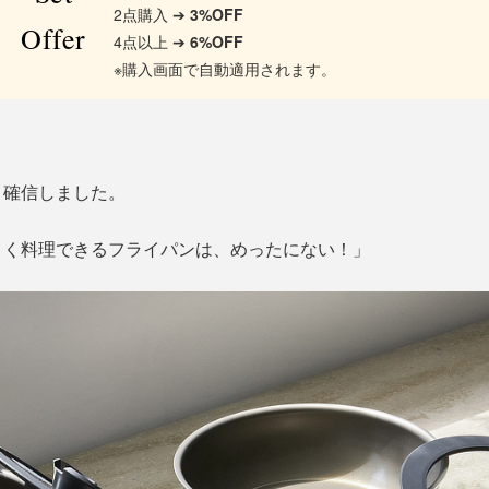
2点購入 ➔
3%OFF
Offer
4点以上 ➔
6%OFF
※購入画面で自動適用されます。
、確信しました。
よく料理できるフライパンは、めったにない！」