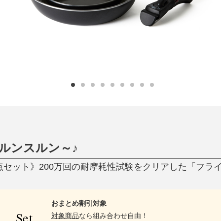
ひんやり今治タオル、生き返る〜
掃除・洗濯
肌・髪ケア
タオル
バスグッズ
スリッパ
ひんやりグッズ
防災用品
あったかグッズ
水筒
健康グッズ
日用品／その他
オーラルケア
ルンスルン～♪
3点セット》200万回の耐摩耗性試験をクリアした「フライ
おまとめ割引対象
Set
対象商品
なら組み合わせ自由！