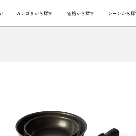
!
カテゴリから探す
価格から探す
シーンから探
つめた〜い夏、どうぞ！
HEALTHY
家電
HOME
ファッション
- 3,000円
3,000円 - 5,000円
5,000円 - 10,000円
OP10
すべて
すべて
すべて
すべて
す
朝までぐっすり
リビング家電
居心地のいい空間
服
ひ
商品 (新着順)
本気で休む
キッチン家電
家事ルンルン
バッグ
ほ
覧
いつも清潔
美容・健康家電
食いしん坊クラブ
靴・靴下
や
じぶんメンテナンス
オーディオ家電
料理と団らん
レイングッズ
仕
め割引
おうちエクササイズ
ファッション／小物
レット
の他
日用品
健康・美容
すべて
すべて