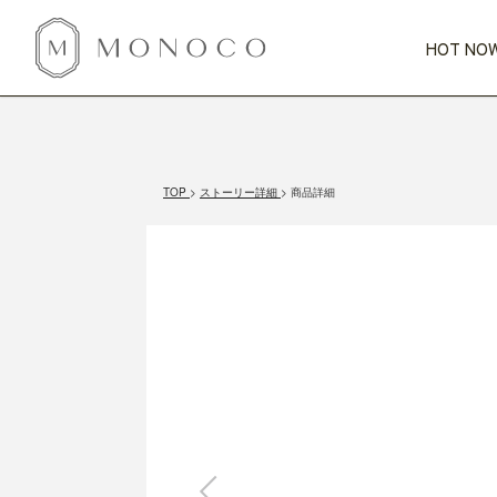
HOT NOW
新商品
CATEGORY
PRICE
SCENE
HOT NOW!
GIFTS
インテリア
1,000円未満
1,000円 
TOP
ストーリー詳細
商品詳細
今週のT
カテゴリから探す
価格から探す
シーンから探す
すべて
すべて
特別な贈りもの
家具
すべての
会話が弾む
収納
特集一
気のきく手土産
照明
毎日使ってね
インテリア雑貨
おまと
ベランダ・庭
アウト
インテリア／そ
キッチン
すべて