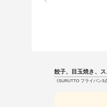
調理家電
調理器具
食器
タオル・ふきん
キッチン雑貨
餃子、目玉焼き、ス
《SURUTTO フライパン