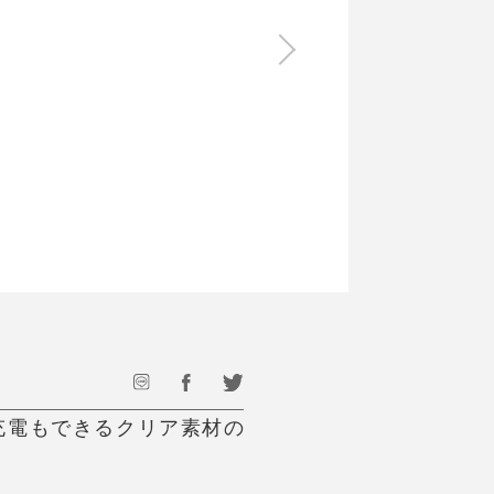
食料品
旅行・遊び
すべて
すべて
最後のひと口までキンキン
ドリンク
旅行
フード
アウトドア
旅行遊び／その他
まま充電もできるクリア素材の