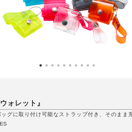
日用品
健康・美容
すべて
すべて
ひんやり今治タオル、生き返る〜
掃除・洗濯
肌・髪ケア
タオル
バスグッズ
スリッパ
ひんやりグッズ
防災用品
あったかグッズ
水筒
健康グッズ
日用品／その他
オーラルケア
びウォレット』
/ 3専用》バッグに取り付け可能なストラップ付き、その
ES