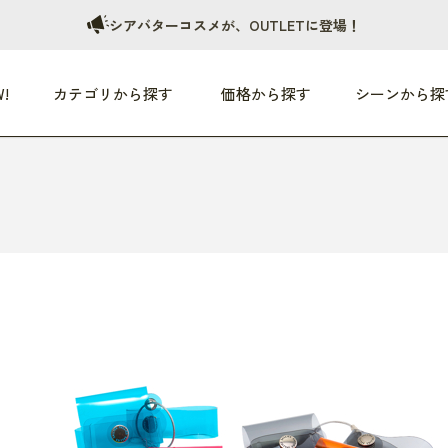
シアバターコスメが、OUTLETに登場！
!
カテゴリから探す
価格から探す
シーンから探
つめた〜い夏、どうぞ！
HEALTHY
家電
HOME
ファッション
- 3,000円
3,000円 - 5,000円
5,000円 - 10,000円
OP10
すべて
すべて
すべて
すべて
す
朝までぐっすり
リビング家電
居心地のいい空間
服
ひ
商品 (新着順)
本気で休む
キッチン家電
家事ルンルン
バッグ
ほ
覧
いつも清潔
美容・健康家電
食いしん坊クラブ
靴・靴下
や
じぶんメンテナンス
オーディオ家電
料理と団らん
レイングッズ
仕
め割引
おうちエクササイズ
ファッション／小物
レット
の他