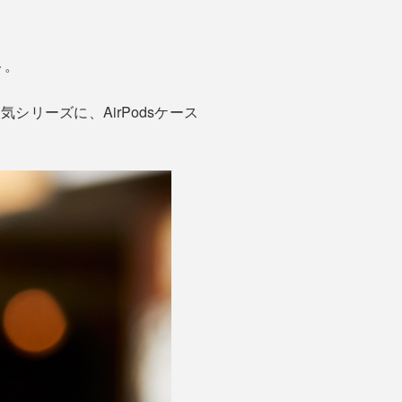
ト。
リーズに、AirPodsケース