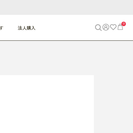
0
す
法人購入
WORK
ビジネス
ENJOY
寝具
10,000円 - 30,000円
30,000円以上
べて
すべて
すべて
すべて
らめきデスク
PC・スマホ関連
お出かけスパイス
敷き寝具
っと一息ふぅ
椅子・クッション
思い出トラベル
掛け寝具
っぱり清潔感
収納
外で過ごすって最高
パジャマ
事へGO
ビジネス／小物
好き・・にどっぷり
枕・小物