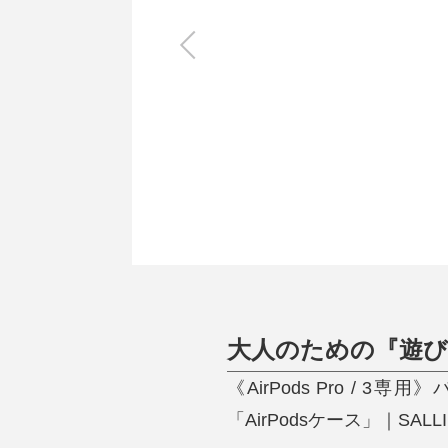
キッチン
すべて
調理家電
調理器具
食器
タオル・ふきん
キッチン雑貨
大人のための『遊
《AirPods Pro 
「AirPodsケース」｜SALLI