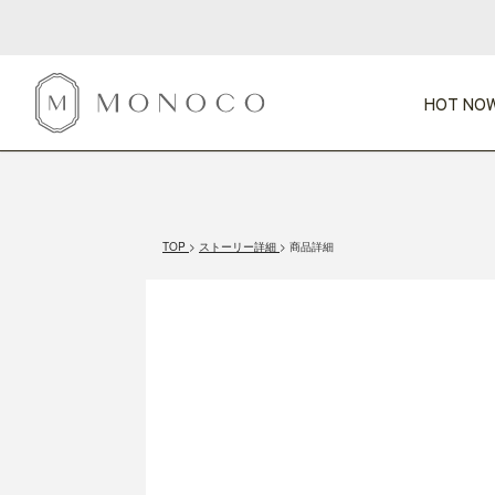
HOT NOW
新商品
CATEGORY
PRICE
SCENE
HOT NOW!
GIFTS
インテリア
1,000円未満
1,000円 
TOP
ストーリー詳細
商品詳細
今週のT
カテゴリから探す
価格から探す
シーンから探す
すべて
すべて
特別な贈りもの
家具
すべての
会話が弾む
収納
特集一
気のきく手土産
照明
毎日使ってね
インテリア雑貨
おまと
ベランダ・庭
アウト
インテリア／そ