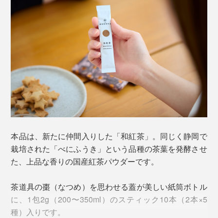
いただけるのです。
ゴクゴク飲めて、後味にふわりと茶の香り・深みが立
ち、自然としあわせなため息がこぼれます。
湯呑みやマグカップで、温かいお茶を楽しむなら、ちょ
飲む時、片付けるときの手軽さだけじゃない、カラダに
っと濃いめの200mlのお湯で溶かしてもおいしい。
とって嬉しい飲み方です。
ボトルに水またはお湯と日本茶パウダーを入れて、数回
シャカシャカするだけでさっと溶けてくれるのは、独自
本品は、新たに仲間入りした「和紅茶」。同じく静岡で
のきめ細かな粉末仕上げを行なっているから。
栽培された「べにふうき」という品種の茶葉を発酵させ
た、上品な香りの国産紅茶パウダーです。
一般的な粉末タイプのドリンクには、溶けやすくするた
標高約600mの場所に茶畑があるのは、もうひとつ理由
めに「デキストリン」という化学物質が入っています
茶道具の棗（なつめ）を思わせる蓋が美しい紙筒ボトル
があります。
が、無添加にこだわったお茶づくりのため、化学物質に
に、1包2g（200〜350ml）のスティック10本（2本×5
頼らない粉末加工のために試行錯誤を重ねました。
種）入りです。
虫がつきやすく栽培が難しいとされる茶葉の栽培は、