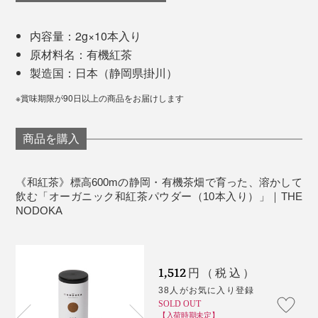
内容量：2g×10本入り
原材料名：有機紅茶
製造国：日本（静岡県掛川）
※賞味期限が90日以上の商品をお届けします
商品を購入
茶葉の味や香りがしっかりと引き立つ粉末だから、市販
のバニラアイスやミルクアイスヨーグルトの上に振りか
けるだけで贅沢な味わいに。パンケーキやクッキーなど
《和紅茶》標高600mの静岡・有機茶畑で育った、溶かして
飲む「オーガニック和紅茶パウダー（10本入り）」｜THE
のスイーツづくりにも大活躍します。
NODOKA
写真は『THE NODOKA』創業者の洪 秀日氏
飲みたい分だけグラスに注いで、急須のようにも使えま
仕事で疲れて帰宅したある日のこと、現地のスーパーで
す。
買った「Japanese Tea」とラベリングされた緑茶を飲
1,512
円（税込）
み、洪氏は驚きました。
38人がお気に入り登録
マグカップや湯呑み、グラスの中でお茶をつくるなら、
SOLD OUT
はじめは少しの水またはお湯で日本茶パウダーをよく混
【入荷時期未定】