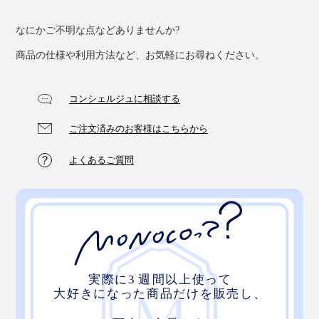
なにかご不明な点などありませんか?
商品の仕様や利用方法など、お気軽にお尋ねください。
コンシェルジュに相談する
ご注文済みのお客様はこちらから
そして、旅の中で有機栽培を30年続ける茶農家と出会
い、その生産者、茶畑、茶葉に一目惚れ。真のオーガニ
よくあるご質問
ックな日本茶を、世界へ届ける決意をしたのです。
茶畑の長閑な風景。そこに流れる長閑な時間。お茶を飲
めば、自然とホッとする。
お茶を通して長閑なひとときを過ごしてもらいたい、生
産者と消費者を直接繋ぎたい、という願いを込めて
『THE NODOKA』は産声をあげました。