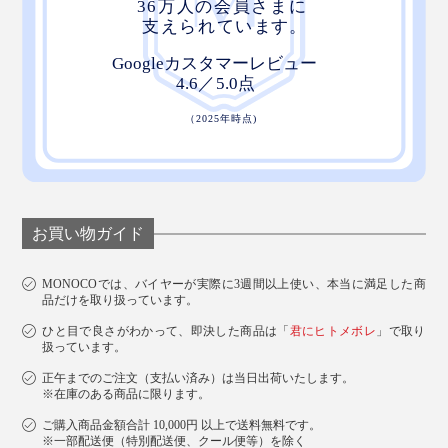
お買い物ガイド
MONOCOでは、バイヤーが実際に3週間以上使い、本当に満足した商
品だけを取り扱っています。
ひと目で良さがわかって、即決した商品は「
君にヒトメボレ
」で取り
扱っています。
写真は「
アソートセット
」
正午までのご注文（支払い済み）は当日出荷いたします。
いろんな人の想いとこだわりと真心を乗せて、丁寧に育
※在庫のある商品に限ります。
てられた『THE NODOKA』は、大切な人へのギフトに
ご購入商品金額合計 10,000円 以上で送料無料です。
※一部配送便（特別配送便、クール便等）を除く