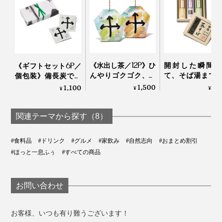
抹茶用の茶葉は、茶畑を遮光して栽培
そこでわかったのは、生産者数の激的な減少や高齢化と
いった、日本茶業界が危機的な状況に直面しているとい
うこと。
《水出し茶／12P》ひ
開封した瞬間香
《ギフトセット6P／
んやりゴクゴク、備
て、そば湯まで
個包装》備長炭でて
海外で日本茶が注目されているということが、まったく
長炭でていねいに炙
しい。「茶師・
いねいに炙った、お
1,500
4,
1,100
¥
¥
¥
届いていなかったことにショックを受けました。
ったおこげ香る炒り
末弘監修 茶そ
こげ香る炒り餅をブ
餅をブレンドした
め合わせ」｜カ
レンド「京玄米茶
「水出し緑茶・ほう
製麺×芳香園製茶
（東／煎茶ベース、
関連テーマから探す（8）
生産者の多くは英語を話せず、ネットやメールが得意で
じ茶」｜京玄米茶 上
西／ほうじ茶ベー
はないことから市場を開拓できず、国産茶葉の98％が国
ル入ル
ス）」｜京玄米茶 上
#食料品
#ドリンク
#グルメ
#家飲み
#自然志向
#おまとめ割引
内で消費されていたのです。
ル入ル
#ほっと一息ふぅ
#すべての商品
お問い合わせ
お客様、いつも有り難うございます！