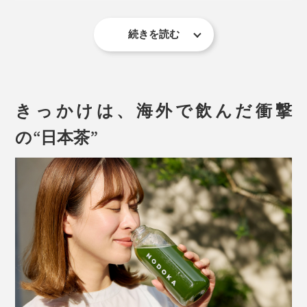
97％の茶農家では農薬や化学肥料を使用しています。た
とえ自分達の茶畑が無農薬であっても、近隣の茶畑が農
続きを読む
薬を使っていれば風に乗って茶葉に付着してしまうのだ
そう。
がんばったときこそ、いい疲れを感じているときこそ、
心身ともに乾いているときこそ、『THE NODOKA』の
でも、『THE NODOKA』は近隣に他の茶畑がなく、と
贅沢なおいしさと有り難みが全身に染み渡ります。
きっかけは、海外で飲んだ衝撃
ても高い場所にあるから、農薬が飛んでくる心配もあり
の“日本茶”
ません。
粉末にする際、細かくしすぎるとダマになりやすくな
り、粗いと舌に残ってしまうため、ミクロン単位で細か
さを調整。茶葉の栄養素を壊さないよう、熱を加えずお
いしい喉ごしをつくりました。
優しい甘みと深みある味わいなので、ミルクとの相性は
抜群！