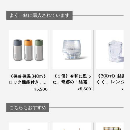
にお茶をたてられる
して飲むオーガ
れて振るだけですぐ
柄の長い「茶筅（枕
クの「特選抹茶
飲める、耐熱温度80
おまけに海外では、日本茶がスーパーフードとして注目
付き）」｜THE
ダー（10本）
度の
よく一緒に購入されています
を集めていたのです。
NODOKA
THE NODOKA
「NODOKA×KINTO
コラボボトル
（500ml）」｜THE
洪氏はすぐに日本に帰り、その原因や茶農家の実態を探
NODOKA
り、“ホンモノの日本茶”を探す旅をはじめました。
《１個》令和に甦っ
《300ml》結露
《保冷保温340ml》
た、奇跡の「結霜グ
くく、レンジ加
ロック機能付き、直
ラス」｜結霜月華
OK、見る角度で
飲みタイプの「ステ
5,500
2,
5,500
¥
¥
¥
（けっそうげっか）
を変える「耐熱
ンレス製タンブラ
ルウォールグラ
ー」｜Black+Blum
｜RayES
こちらもおすすめ