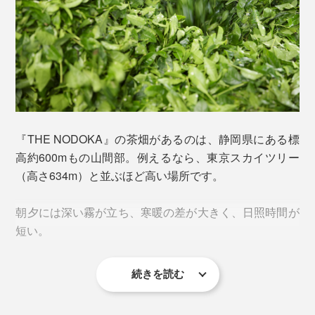
『THE NODOKA』の茶畑があるのは、静岡県にある標
高約600mもの山間部。例えるなら、東京スカイツリー
（高さ634m）と並ぶほど高い場所です。
土壌の管理と栽培が極めて難しい無農薬有機の茶畑で、
真心をこめて丁寧に育てられた『THE NODOKA』の一
朝夕には深い霧が立ち、寒暖の差が大きく、日照時間が
番茶は、まさに“いっぷく”に相応しいお茶。
短い。
保存料・着色料などは一切使用せず、完全無農薬の自然
栽培です。
続きを読む
その希少な新茶だけが引き出せる、茶葉本来の甘味・旨