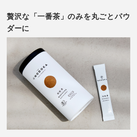
味・渋味のまろやかな調和と栄養成分を、丸ごといただ
けるよう粉末に。
贅沢な「一番茶」のみを丸ごとパウ
ダーに
そこは、無農薬有機でおいしい茶葉を栽培するための条
件と自然に恵まれた環境です。
農薬・化学肥料を一切使用しない『THE NODOKA』の
お茶は、国内でわずか3％しか認められていない
写真の「
ウォーターボトル
」は別売りです
JAS（日本）、USDA（アメリカ）有機認証をともに取
水やお湯にさっと溶けて、香りも喉ごしもいい。
得している希少な茶葉。