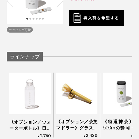
日本で慣れ親しんだ日本茶とは、まったく異なる味。調
ぜて溶かしてあげると、ダマになりにくいです。
べてみると、海外で購入可能な“日本茶”のほとんどが日
本産ではなかったのです。
再入荷を希望する
ラッピング可能
ラインナップ
写真は旧パッケージです
カレーやパスタなど、食文化は自由にローカライズされ
別売りの「
茶筅マドラー
」なら軸（柄）が長いから、グ
《オプション／茶筅
《特選抹茶》標
《オプション／ウォ
るものだけど、日本の茶葉を使わない“日本茶”というの
ラスやマグカップで抹茶をたてるようにしっかり混ぜら
マドラー》グラスや
600mの静岡・
ーターボトル》日本
マグカップで、手軽
茶畑で育った、
は、なんだかもどかしい。
れて重宝します。
茶パウダーと水を入
2,420
1,
1,760
¥
¥
¥