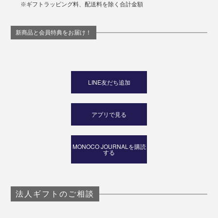
もぴったりです。
※ギフトラッピング料、配送料を除く合計金額
料理やお菓子づくりが好きな人、お酒好きな人、いつも
新商品と会員特典をお届け！
がんばっている人、ひと息ついてもらいたい人へ。
心とカラダに染み渡る、“いっぷく”をどうぞ。
LINE友だち追加
アプリで見る
MONOCO JOURNALを購読
する
法人ギフトのご相談