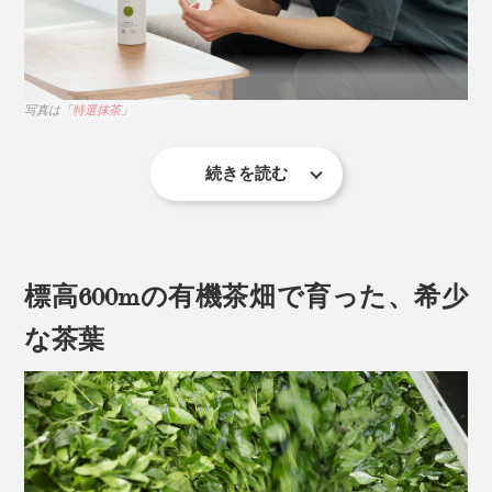
写真は「
特選抹茶
」
続きを読む
茶道の世界では一杯のお茶を「いっぷく（一服）」と言
いますが、一説によれば、この言葉には心身にすべて受
け入れるという意味もあるそう。
標高600mの有機茶畑で育った、希少
「いっぷくどうぞ。」の言葉には、心と体に染みこませ
な茶葉
るように茶を味わい、くつろいでほしい、という真心が
こめられているのだとか。