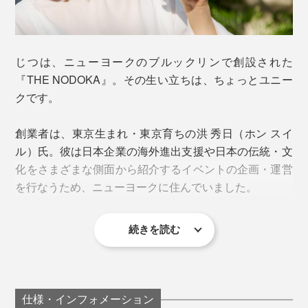
一番のおすすめは、別売りの「
ウォーターボトル
」やお
手持ちの密閉ボトルに入れて、シャカシャカ振る作り
アイスもホットも、簡単に濃厚なミルクティーが作れま
方。
す。もちろんノンシュガーだから、自分の好きな甘さに
じつは、ニューヨークのブルックリンで創設された
調節できるのも『THE NODOKA』のいいところ。
害虫が見つかれば人の手で一匹一匹取り除き、雑草の手
『THE NODOKA』。その生い立ちは、ちょっとユニー
入れも手作業というのだから、どれほど手間ひまかけて
クです。
カフェイン：★★☆
育てられているのかがわかります。
創業者は、東京生まれ・東京育ちの洪 秀日（ホン スイ
おすすめアレンジは、「和紅茶ジンジャーエール」。氷
ル）氏。彼は日本企業の海外進出支援や日本の伝統・文
を入れた炭酸水に、あらかじめ50〜60mlの水で濃く溶
化をさまざまな側面から紹介するイベントの企画・運営
いた和紅茶パウダー、ジンジャーシロップ大さじ1（お
を行なうため、ニューヨークに住んでいました。
好みで量を調節してください）を投入。お好みでレモン
液を入れると◎。
続きを読む
これが一番簡単で、すぐに溶けてくれます。そのまま飲
仕様・インフォメーション
めて、バッグに入れて持ち歩きできて便利。