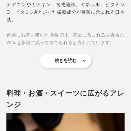
別売りの「
ウォーターボトル
」やお手持ちのボトルに、
テアニンやカテキン、食物繊維、ミネラル、ビタミン
1包（2g）とお水350mlを入れてシャカシャカ振るだけ
C、ビタミンAといった栄養成分が豊富に含まれる日本
で、すぐに溶けておいしい。
茶。
普通にお茶を淹れた場合では、茶葉に含まれる栄養素の
70％は茶殻に残って捨てられると言われています。
続きを読む
無農薬有機栽培の『THE NODOKA』のお茶は、自信を
もって茶葉の栄養素を丸ごと摂取してもらえるから、茶
葉をパウダー状に加工しました。
土壌や原材料、製造工程などの厳しい審査があるオーガ
料理・お酒・スイーツに広がるアレ
ニック認証機関ですが、アメリカの有機認証（USDA）
ンジ
はさらに厳しい審査が定期的に行われます。
それらを常にクリアしながら、土壌づくりから丁寧に育
てられたお茶だからこそ、茶葉のうまみや栄養を丸ごと