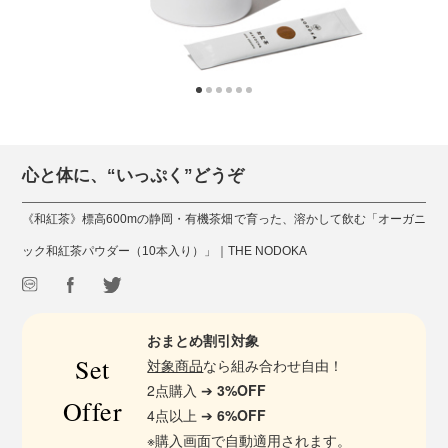
心と体に、“いっぷく”どうぞ
《和紅茶》標高600mの静岡・有機茶畑で育った、溶かして飲む「オーガニ
ック和紅茶パウダー（10本入り）」｜THE NODOKA
おまとめ割引対象
Set
対象商品
なら組み合わせ自由！
2点購入 ➔
3%OFF
Offer
4点以上 ➔
6%OFF
※購入画面で自動適用されます。