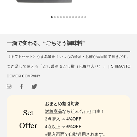
一滴で変わる、“ごちそう調味料”
《ギフトセット》うまみ凝縮！いつもの醤油・お酢が宗田節で輝きだす、
つぎ足して使える「だし醤油＆だし酢（化粧箱入り）」｜SHIMANTO
DOMEKI COMPANY
おまとめ割引対象
Set
対象商品
なら組み合わせ自由！
3点購入 ➔
4%OFF
Offer
4点以上 ➔
6%OFF
※購入画面で自動適用されます。