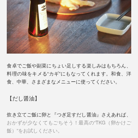
汁をとる手間も省けて、とにかく便利です。
ければならないほど、鮮度の落ちやすい魚。
生食には制限があるものの、節にすることで保存がき
き、濃厚で旨味の強い最高のダシが引き出せます。ま
た、タウリンなどのアミノ酸も豊富！
食卓でご飯や副菜にちょい足しする楽しみはもちろん、
料理の味をキメる“カギ”にもなってくれます。和食、洋
食、中華、さまざまなメニューに使ってください。
【だし醤油】
炊き立てご飯に卵と『つぎ足すだし醤油』さえあれば、
「だし酢」には、無添加の米酢を使用。宗田節・かつお
おかずが少なくてもごちそう！最高の“TKG（卵かけご
節の成分が、酸味のカドを取ってくれるから、まろやか
飯）”をお試しください。
な味わい。