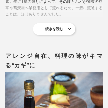
素。年に1度の競りによって、そのほとんどが関東の料
亭や蕎麦屋へ業務用として流れるため、一般に流通する
ことは、ほぼありませんでした。
続きを読む
アレンジ自在、料理の味がキマ
「だし醤油」は、高知・四万十産の無添加・生醤油が注
る“カギ”に
がれています。
写真は「宗田節」の裸節
醤油（グルタミン酸）と宗田節・かつお節（イノシン
酸）の組み合わせによる「うま味成分の相乗効果」も相
地元の人たちでさえ、「宗田節」を口にしはじめたの
まって、ごはんが進む進む（笑）。
は、15年ほど前の事なんだとか。
お湯で割るだけで、本格的なめんつゆにもなるから、出
宗田鰹は血合が多く、朝獲れたものをお昼までに食べな