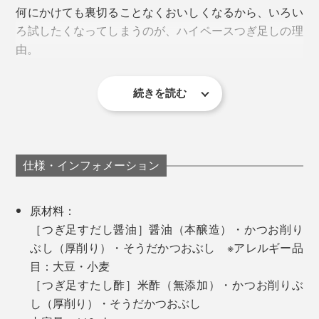
『つぎ足すだし醤油・だし酢』は、余すところなくおい
何にかけても裏切ることなくおいしくなるから、いろい
しくいただけます。
ろ試したくなってしまうのが、ハイペースつぎ足しの理
いつもの家ごはんに驚きを届けてくれる“ごちそう調味
由。
料”。あなたはまず、何にかけますか？
続きを読む
マリネ、南蛮漬けに使えば、いつもと違う仕上がりに。
特に気に入ったのが、だし酢。そのまま飲みたくなるく
拍子木切りした大根を塩もみして、砂糖を入れただし酢
らい、宗田節の旨味がしみしみ。
に漬け込む浅漬けも絶品でした。食材がシンプルである
ほど、だし酢の旨味が利いて、いい味変になります。
手持ちの純米酢は、酸味が強すぎて使いづらかったの
仕様・インフォメーション
に、つぎ足して何日か置いておくとカドが取れて、驚く
ほどまろやかになりました。
原材料：
［つぎ足すだし醤油］醤油（本醸造）・かつお削り
ぶし（厚削り）・そうだかつおぶし ※アレルギー品
目：大豆・小麦
［つぎ足すたし酢］米酢（無添加）・かつお削りぶ
し（厚削り）・そうだかつおぶし