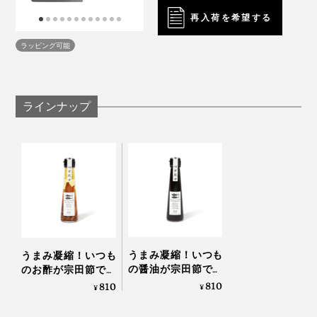
再入荷を希望する
ラッピング可能
ラインナップ
【だし醤油×だし酢】
だし醤油とだし酢を合わせれば、旨味たっぷりのポン酢
にもなります。だし醤油：だし酢：柚子果汁を2：1：1
の割合で混ぜると、自家製ゆずポン酢が完成。
うまみ凝縮！いつも
うまみ凝縮！いつも
の醤油が宗田節で輝
のお酢が宗田節で輝
きだす、つぎ足して
きだす、つぎ足して
810
810
餃子や小籠包のタレにもどうぞ！ビールやハイボールの
¥
¥
使える「だし醤油」
使える「だし酢」｜
肴にぴったりです。
｜SHIMANTO
SHIMANTO DOMEKI