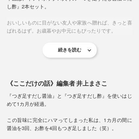
し酢』2本セット。
出し、刻んでおむすびやお茶漬け、冷奴の具にどうぞ。
細かく刻めば、「自家製ふりかけ」にも。
おいしいものに目がない友人や家族へ贈れば、きっと喜
ばれるはず。お歳暮やお中元にもぴったりです。
【だし酢】
おすすめは、すし酢アレンジ！『つぎ足すだし酢』に砂
糖と塩をお好みで混ぜて、旨味たっぷりの酢飯に。まろ
続きを読む
やかだから、だし酢だけでも十分においしくなります。
《ここだけの話》編集者 井上まさこ
『つぎ足すだし醤油』と『つぎ足すだし酢』を使いはじ
めて1カ月が経過。
この旨味に完全にハマってしまった私は、1カ月の間に
醤油を3回、お酢を4回もつぎ足しました（笑）。