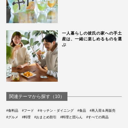
一人暮らしの彼氏の家への手土
産は、一緒に楽しめるものを選
ぶ
関連テーマから探す（10）
#食料品
#フード
#キッチン・ダイニング
#食品
#再入荷＆再販売
#グルメ
#料理
#おまとめ割引
#料理と団らん
#すべての商品