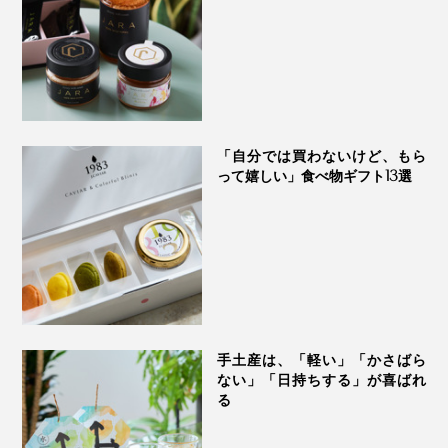
「自分では買わないけど、もら
って嬉しい」食べ物ギフト13選
手土産は、「軽い」「かさばら
ない」「日持ちする」が喜ばれ
だし酢、だし醤油、砂糖で、風味豊かな三杯酢に。ダシ
る
がたっぷり利いたタコとキュウリの酢の物やカニ酢に
◎。