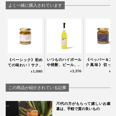
DOMEKI COMPANY
COMPANY
よく一緒に購入されています
いつものハイボール
《ペッパー＆ス
《ベーシック》初め
や焼酎、ビール、紅
ク風味》切った
ての味わい！サクサ
茶に入れるだけで、
け・ゆでただけ
クのアーモンド粒と
2,376
1,
1,080
¥
¥
¥
本格バーの味わいに
材が、絶品おつ
風味豊かなもろみ入
変わる「ゆずシロッ
に変わる「食べ
りしょうゆが、料理
プ」｜YUZU SYRUP
味料」｜サクサ
をグンとおいしくす
この商品が紹介されている記事
ょうゆアーモンド
る「食べる調味料」
だし醤油、だし酢、ごま油、炒りゴマを混ぜたら、「旨
｜サクサクしょうゆ
味ドレッシング」が完成！自家製が手軽に作れます。
アーモンド
70代の方がもらって嬉しいお歳
暮は、手軽で質の良いもの