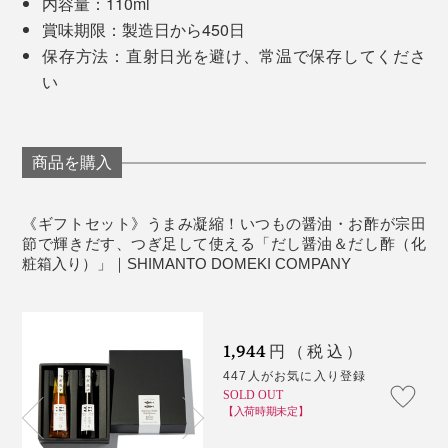
内容量：110ml
賞味期限：製造日から450日
保存方法：直射日光を避け、常温で保存してくださ
い
商品を購入
これまで、お酢を消費することがほとんどなかった私で
したが（実際、賞味期限ギリギリでした）、だし酢×炊
製造者の方に「地元のレシピ（おやつ）」として教えて
《ギフトセット》うまみ凝縮！いつもの醤油・お酢が宗田
き立てご飯が気に入りすぎて毎日のように食べていま
もらったのが、だし酢×素麺。食欲のない季節でも、箸
節で輝きだす、つぎ足して使える「だし醤油＆だし酢（化
す。こんなにお酢を摂取したのは、人生初！
が進む一品です。ゴマとネギを散らして食べてみた
粧箱入り）」｜SHIMANTO DOMEKI COMPANY
ら……おいしい！スルスルと何束でも食べられそうな、
だし酢ご飯を堪能した後は、だし醤油で味変。口の中に
シンプルだけど贅沢な味でした。
宗田鰹の風味が広がるから、副菜なしでも贅沢な気分に
1,944
円（税込）
させてくれます。
447人がお気に入り登録
SOLD OUT
だし醤油×味噌をお湯で溶いた即席みそ汁に、ネギとあ
【入荷時期未定】
おさのりを入れたら、もう十分にごちそうです！