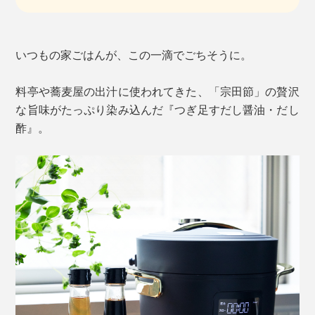
いつもの家ごはんが、この一滴でごちそうに。
料亭や蕎麦屋の出汁に使われてきた、「宗田節」の贅沢
な旨味がたっぷり染み込んだ『つぎ足すだし醤油・だし
酢』。