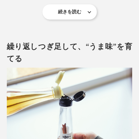
炊きたてご飯と「だし酢」の相性にも驚きます。酸味よ
続きを読む
り、ダシの旨味や香りが強く感じられ、高級ふりかけの
瓶に詰まった「宗田節」は、1912年（大正元年）から
ような感覚！ MONOCOスタッフ達が「うまい！うま
続く節納屋（ふしなや＝宗田節の製造工場）「たけまさ
い！」と絶賛の嵐でした。
商店」が丁寧につくる伝統の味です。
繰り返しつぎ足して、“うま味”を育
その節納屋で働くお母さんたちが、形の崩れた宗田節や
てる
削りかすを家に持ち帰り、家の醤油やお酢の瓶に入れて
使っていたというアイデアが『つぎ足すだし醤油・だし
酢』のルーツ。
本品は、「宗田節」の旨味を一番よく知る職人の知恵が
詰まった、天然のうま味調味料なのです。
納豆や冷奴、しらすおろしなどの副菜も贅沢な味わい
に。淡白な魚介類の刺身醤油としても美味！釜玉うどん
は、まるでお店の味です。