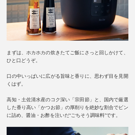
まずは、ホカホカの炊きたてご飯にさっと回しかけて、
ひと口どうぞ。
口の中いっぱいに広がる旨味と香りに、思わず目を見開
くはず。
高知・土佐清水産のコク深い「宗田節」と、国内で厳選
した香り高い「かつお節」の厚削りを絶妙な割合でビン
に詰め、醤油・お酢を注いだ“ごちそう調味料”です。