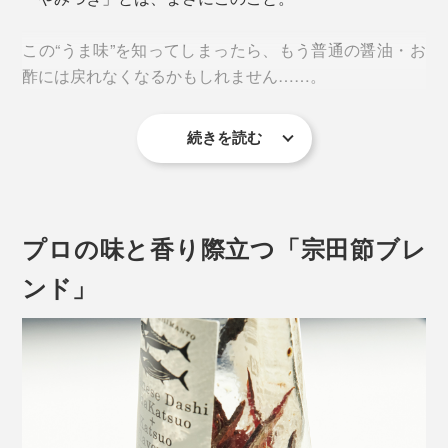
この“うま味”を知ってしまったら、もう普通の醤油・お
酢には戻れなくなるかもしれません……。
続きを読む
毎日の食卓に必ず置いておきたくなる『つぎ足すだし醤
油』と『つぎ足すだし酢』。
プロの味と香り際立つ「宗田節ブレ
ンド」