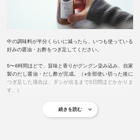
食材そのもののおいしさを引き出し、料理の味のキメ手
になる。かけるだけで、ひと手間調理された味わいにな
ってくれるという、まさに“ごちそう調味料”です。
中の調味料が半分くらいに減ったら、いつも使っている
好みの醤油・お酢をつぎ足してください。
5〜6時間ほどで、旨味と香りがグングン染み込み、自家
製のだし醤油・だし酢が完成。（※全部使い切った後に
つぎ足した場合は、ダシが出るまで3日間ほどかかりま
さらに、厳選した国産かつお節も、絶妙な割合でブレン
す。）
ドされています。
続きを読む
本来、厚削りのかつお節は5〜6時間、宗田節は3日かか
るのですが、半量残した状態でつぎ足せば、両方の風味
が残り早く馴染むのです。
出汁を取る“手間”は瓶の中に入っているから、めんつゆ
はお湯で割るだけ。