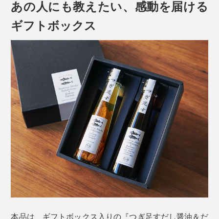
あの人にも教えたい、感動を届ける
ギフトボックス
時間がない時は、お椀に味噌大さじ1弱、だし醤油大さ
じ2（お好みで調整してください）にお湯200mlを注い
で混ぜるだけで即席みそ汁が完成！薬味を入れればカン
ペキです。
土佐清水で「香りカツオの味ソウダ」と言われているよ
うに、香り高いのが「かつお節」、味（出汁）が深いの
が「宗田節」。両者のいいところを合わせて、究極の風
味を引き出した贅沢な1本です。
つぎ足しは、ダシが出なくなるまで、約1L分（10回ほ
ど）繰り返し使えます。
本品は、ギフトボックス入りの『つぎ足すだし醤油＆だ
最後はキャップを外して、中のかつお節・宗田節を取り