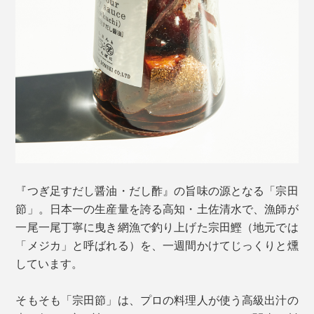
はじめに、小さなティースプーンに1滴だけ垂らして、
そのまま舐めてみてください。
『つぎ足すだし醤油・だし酢』の旨味の源となる「宗田
宗田鰹（そうだがつお）のしっかりとした旨味と、かす
節」。日本一の生産量を誇る高知・土佐清水で、漁師が
かな燻しの風味が、口の中に広がって、食欲が刺激され
一尾一尾丁寧に曳き網漁で釣り上げた宗田鰹（地元では
ます。
「メジカ」と呼ばれる）を、一週間かけてじっくりと燻
しています。
そもそも「宗田節」は、プロの料理人が使う高級出汁の